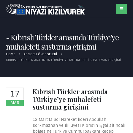
Kıbrıslı Türkler arasında Türkiye’ye
muhalefeti susturma girişimi
HOME
AP SORU ÖNERGELERI
KIBRISLI TÜRKLER ARASINDA TÜRKIYE’YE MUHALEFETI SUSTURMA GIRIŞIMI
Kıbrıslı Türkler arasında
17
Türkiye’ye muhalefeti
MAR
susturma girişimi
12 Mart’ta Sol Hareket lideri Abdullah
Korkmazhan ve iki üyesi Kıbrıs’ın işgal altındaki
bölgesine Türkiye Cumhurbaşkanı Recep