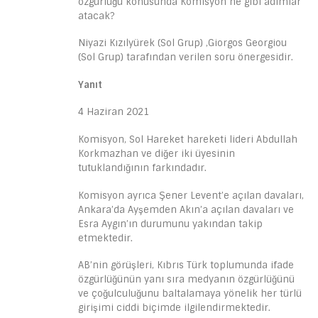
özgürlüğü konusunda Komisyon ne gibi adımlar
atacak?
Niyazi Kızılyürek (Sol Grup) ,Giorgos Georgiou
(Sol Grup) tarafından verilen soru önergesidir.
Yanıt
4 Haziran 2021
Komisyon, Sol Hareket hareketi lideri Abdullah
Korkmazhan ve diğer iki üyesinin
tutuklandığının farkındadır.
Komisyon ayrıca Şener Levent’e açılan davaları,
Ankara’da Ayşemden Akın’a açılan davaları ve
Esra Aygın’ın durumunu yakından takip
etmektedir.
AB’nin görüşleri, Kıbrıs Türk toplumunda ifade
özgürlüğünün yanı sıra medyanın özgürlüğünü
ve çoğulculuğunu baltalamaya yönelik her türlü
girişimi ciddi biçimde ilgilendirmektedir.