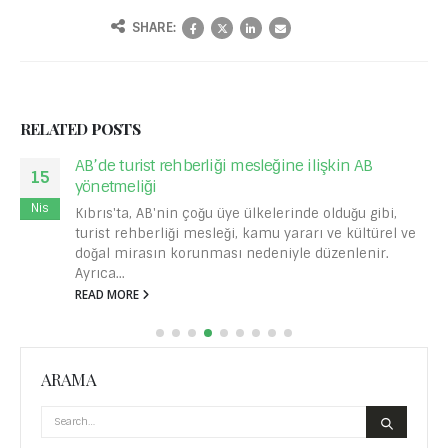
SHARE:
RELATED
POSTS
AB kurumlarındaki stajyerlerin Erasmus
13
hibelerinden dışlanması
Şub
Yurt dışındaki stajerlere finansman imkanlar sunup
eğitim, öğretim ve gençliği desteklemeyi amaçlayan
Erasmus+ programı, Avrupa Birliği kurum, kuruluş ve
ajanslarındaki...
READ MORE
ARAMA