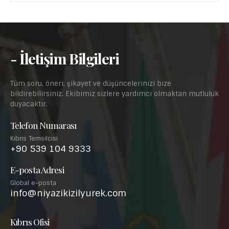
- İletişim Bilgileri
Tüm soru, öneri, şikayet ve düşüncelerinizi bize
bildirebilirsiniz. Ekibimiz sizlere yardımcı olmaktan mutluluk
duyacaktır.
Telefon Numarası
Kıbrıs Temsilcisi
+90 539 104 9333
E-posta Adresi
Global e-posta
info@niyazikizilyurek.com
Kıbrıs Ofisi