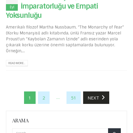
İmparatorluğu ve Empati
Eyl
Yoksunluğu
Amerikalı filozof Martha Nussbaum, “The Monarchy of Fear”
(Korku Monarşisi) adlı kitabında, ünlü Fransız yazar Marcel
Proust’un “Kaybolan Zamanın İzinde” adlı eserinden yola
çıkarak korku üzerine önemli saptamalarda bulunuyor.
Örneğin,...
READ MORE...
…
1
2
51
NEXT
ARAMA