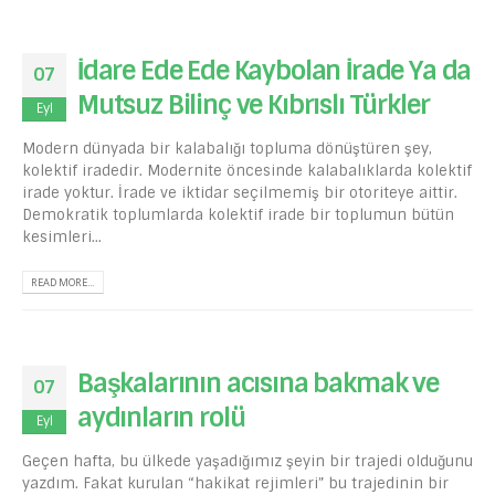
İdare Ede Ede Kaybolan İrade Ya da
07
Mutsuz Bilinç ve Kıbrıslı Türkler
Eyl
Modern dünyada bir kalabalığı topluma dönüştüren şey,
kolektif iradedir. Modernite öncesinde kalabalıklarda kolektif
irade yoktur. İrade ve iktidar seçilmemiş bir otoriteye aittir.
Demokratik toplumlarda kolektif irade bir toplumun bütün
kesimleri...
READ MORE...
Başkalarının acısına bakmak ve
07
aydınların rolü
Eyl
Geçen hafta, bu ülkede yaşadığımız şeyin bir trajedi olduğunu
yazdım. Fakat kurulan “hakikat rejimleri” bu trajedinin bir