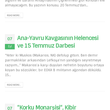
algısını ve Garanti Anlaşmasının çiğnenmesi gibi konuları ele
almayacağım. Bu yazının konusu, 20 Temmuz’dan...
READ MORE...
Ana-Yavru Kavgasının Helencesi
07
ve 15 Temmuz Darbesi
Eyl
“Yeter ki Muskos (Makarios, NK) defolup gitsin. Ben demir
parmaklıklar arkasından Lefkoşa’nın yandığını seyretmeye
razıyım...” Makarios’a karşı duyulan nefretin boyutunu ortaya
koyan bu sözcükler, bir EOKA B militanın ağzından döküldü.
15...
READ MORE...
“Korku Monarşisi“, Kibir
07