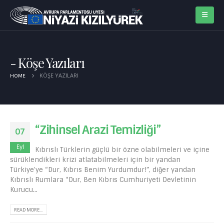
Köşe Yazıları
KÖŞE YAZILARI
HOME
“Zihinsel Arazi Temizliği”
07
Eyl
Kıbrıslı Türklerin güçlü bir özne olabilmeleri ve içine
sürüklendikleri krizi atlatabilmeleri için bir yandan
Türkiye’ye “Dur, Kıbrıs Benim Yurdumdur!”, diğer yandan
Kıbrıslı Rumlara “Dur, Ben Kıbrıs Cumhuriyeti Devletinin
Kurucu...
READ MORE...