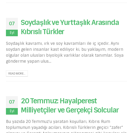
Soydaşlık ve Yurttaşlık Arasında
07
Kıbrıslı Türkler
Eyl
Soydaşlık kavramı, ırk ve soy kavramları ile iç içedir. Aynı
soydan gelen insanlar kast ediliyor ki, bu yaklaşım, modern
olgular olan ulusları biyolojik varlıklar olarak tanımlar. Soya
gönderme yapan ulus...
READ MORE...
20 Temmuz: Hayalperest
07
Milliyetçiler ve Gerçekçi Solcular
Eyl
Bu yazıda 20 Temmuz’u yaratan koşulları, Kıbrıs Rum
toplumunun yaşadığı acıları, Kıbrıslı Türklerin geçici “zafer”