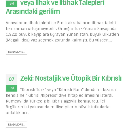
veya İlhak ve İltihak Talepleri
Eyl
Arasındaki gerilim
Anavatanın ilhak talebi ile Etnik akrabaların iltihak talebi
her zaman örtüşmeyebilir. Örneğin Türk-Yunan Savaşında
(1922) büyük kayıplara uğrayan Yunanistan, Büyük Ülkü’den
(Megali İdea) vaz geçmek zorunda kalmıştı. Bu yüzden,...
READ MORE...
Zeki: Nostaljik ve Ütopik Bir Kıbrıslı
07
Eyl
“Kıbrıslı Türk” veya “Kıbrıslı Rum” dendi mi kızardı.
Kendisine “Kıbrıslı/Kipreos” diye hitap edilmesini isterdi.
Rumcayı da Türkçe gibi Kıbrıs ağzıyla konuşurdu. Tel
örgülerin iki yakasında milliyetçilerin büyük tutkularla
anlattıkları...
READ MORE...