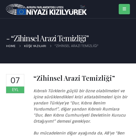
“Zihinsel Arazi Temizliği”
“ZIHINSEL ARAZI TEMIZLIĞI”
HOME
KÖŞE YAZILARI
“Zihinsel Arazi Temizliği”
07
EYL
Kıbrıslı Türklerin güçlü bir özne olabilmeleri ve
içine sürüklendikleri krizi atlatabilmeleri için bir
yandan Türkiye’ye “Dur, Kıbrıs Benim
Yurdumdur!”, diğer yandan Kıbrıslı Rumlara
“Dur, Ben Kıbrıs Cumhuriyeti Devletinin Kurucu
Ortağıyım!” demesi gerekiyor.
Bu mücadelenin diğer ayağında da, AB’ye “Ben