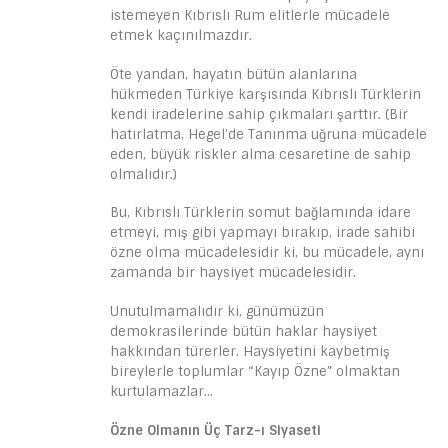
istemeyen Kıbrıslı Rum elitlerle mücadele
etmek kaçınılmazdır.
Öte yandan, hayatın bütün alanlarına
hükmeden Türkiye karşısında Kıbrıslı Türklerin
kendi iradelerine sahip çıkmaları şarttır. (Bir
hatırlatma, Hegel’de Tanınma uğruna mücadele
eden, büyük riskler alma cesaretine de sahip
olmalıdır.)
Bu, Kıbrıslı Türklerin somut bağlamında idare
etmeyi, mış gibi yapmayı bırakıp, irade sahibi
özne olma mücadelesidir ki, bu mücadele, aynı
zamanda bir haysiyet mücadelesidir.
Unutulmamalıdır ki, günümüzün
demokrasilerinde bütün haklar haysiyet
hakkından türerler. Haysiyetini kaybetmiş
bireylerle toplumlar “Kayıp Özne” olmaktan
kurtulamazlar…
Özne Olmanın Üç Tarz-ı Siyaseti