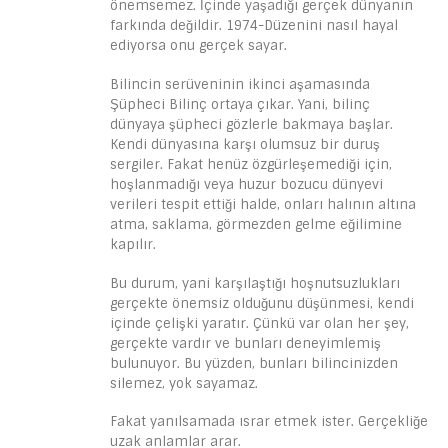
önemsemez. İçinde yaşadığı gerçek dünyanın
farkında değildir. 1974-Düzenini nasıl hayal
ediyorsa onu gerçek sayar.
Bilincin serüveninin ikinci aşamasında
Şüpheci Bilinç ortaya çıkar. Yani, bilinç
dünyaya şüpheci gözlerle bakmaya başlar.
Kendi dünyasına karşı olumsuz bir duruş
sergiler. Fakat henüz özgürleşemediği için,
hoşlanmadığı veya huzur bozucu dünyevi
verileri tespit ettiği halde, onları halının altına
atma, saklama, görmezden gelme eğilimine
kapılır.
Bu durum, yani karşılaştığı hoşnutsuzlukları
gerçekte önemsiz olduğunu düşünmesi, kendi
içinde çelişki yaratır. Çünkü var olan her şey,
gerçekte vardır ve bunları deneyimlemiş
bulunuyor. Bu yüzden, bunları bilincinizden
silemez, yok sayamaz.
Fakat yanılsamada ısrar etmek ister. Gerçekliğe
uzak anlamlar arar.