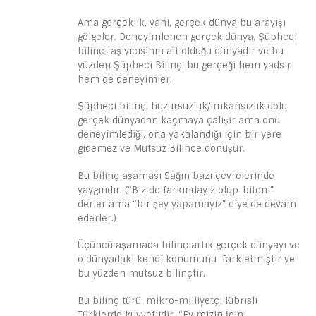
Ama gerçeklik, yani, gerçek dünya bu arayışı
gölgeler. Deneyimlenen gerçek dünya, Şüpheci
bilinç taşıyıcısının ait olduğu dünyadır ve bu
yüzden Şüpheci Bilinç, bu gerçeği hem yadsır
hem de deneyimler.
Şüpheci bilinç, huzursuzluk/imkansızlık dolu
gerçek dünyadan kaçmaya çalışır ama onu
deneyimlediği, ona yakalandığı için bir yere
gidemez ve Mutsuz Bilince dönüşür.
Bu bilinç aşaması Sağın bazı çevrelerinde
yaygındır. (“Biz de farkındayız olup-biteni”
derler ama “bir şey yapamayız” diye de devam
ederler.)
Üçüncü aşamada bilinç artık gerçek dünyayı ve
o dünyadaki kendi konumunu fark etmiştir ve
bu yüzden mutsuz bilinçtir.
Bu bilinç türü, mikro-milliyetçi Kıbrıslı
Türklerde kuvvetlidir. “Evimizin İçini