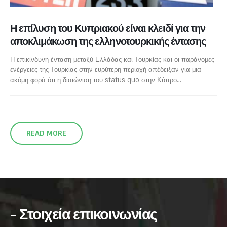
Η επίλυση του Κυπριακού είναι κλειδί για την
αποκλιμάκωση της ελληνοτουρκικής έντασης
Η επικίνδυνη ένταση μεταξύ Ελλάδας και Τουρκίας και οι παράνομες
ενέργειες της Τουρκίας στην ευρύτερη περιοχή απέδειξαν για μια
ακόμη φορά ότι η διαιώνιση του status quo στην Κύπρο...
READ MORE
- Στοιχεία επικοινωνίας