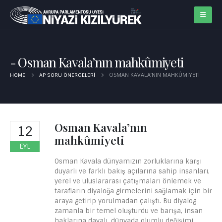
Osman Kavala’nın mahkûmiyeti
OSMAN KAVALA’NIN MAHKÛMIYETI
HOME
AP SORU ÖNERGELERI
Osman Kavala’nın
12
mahkûmiyeti
EYL
Osman Kavala dünyamızın zorluklarına karşı
duyarlı ve farklı bakış açılarına sahip insanları,
yerel ve uluslararası çatışmaları önlemek ve
tarafların diyaloğa girmelerini sağlamak için bir
araya getirip yorulmadan çalıştı. Bu diyalog
zamanla bir temel oluşturdu ve barışa, insan
haklarına dayalı, dünyada olumlu değişimi