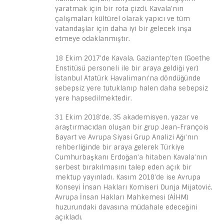
yaratmak için bir rota çizdi. Kavala’nın
çalışmaları kültürel olarak yapıcı ve tüm
vatandaşlar için daha iyi bir gelecek inşa
etmeye odaklanmıştır.
18 Ekim 2017’de Kavala, Gaziantep’ten (Goethe
Enstitüsü personeli ile bir araya geldiği yer)
İstanbul Atatürk Havalimanı’na döndüğünde
sebepsiz yere tutuklanıp halen daha sebepsiz
yere hapsedilmektedir.
31 Ekim 2018’de, 35 akademisyen, yazar ve
araştırmacıdan oluşan bir grup Jean-François
Bayart ve Avrupa Siyasi Grup Analizi Ağı’nın
rehberliğinde bir araya gelerek Türkiye
Cumhurbaşkanı Erdoğan’a hitaben Kavala’nın
serbest bırakılmasını talep eden açık bir
mektup yayınladı. Kasım 2018’de ise Avrupa
Konseyi İnsan Hakları Komiseri Dunja Mijatović,
Avrupa İnsan Hakları Mahkemesi (AİHM)
huzurundaki davasına müdahale edeceğini
açıkladı.