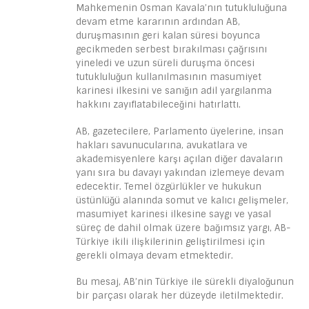
Mahkemenin Osman Kavala’nın tutukluluğuna
devam etme kararının ardından AB,
duruşmasının geri kalan süresi boyunca
gecikmeden serbest bırakılması çağrısını
yineledi ve uzun süreli duruşma öncesi
tutukluluğun kullanılmasının masumiyet
karinesi ilkesini ve sanığın adil yargılanma
hakkını zayıflatabileceğini hatırlattı.
AB, gazetecilere, Parlamento üyelerine, insan
hakları savunucularına, avukatlara ve
akademisyenlere karşı açılan diğer davaların
yanı sıra bu davayı yakından izlemeye devam
edecektir. Temel özgürlükler ve hukukun
üstünlüğü alanında somut ve kalıcı gelişmeler,
masumiyet karinesi ilkesine saygı ve yasal
süreç de dahil olmak üzere bağımsız yargı, AB-
Türkiye ikili ilişkilerinin geliştirilmesi için
gerekli olmaya devam etmektedir.
Bu mesaj, AB’nin Türkiye ile sürekli diyaloğunun
bir parçası olarak her düzeyde iletilmektedir.