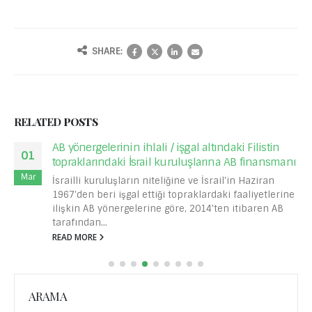
SHARE:
RELATED
POSTS
George Floyd’un öldürülmesi ve polis memurları
03
tarafından yapılan ırkçılığa karşı önlemler.
Haz
ABD’nin Minneapolis eyaletinde, 25 Mayıs 2020
tarihinde afroamerikan George Floyd, polis memuru
tarafından öldürülmüştür. Gözaltına alınma
sırasında, elleri kelepçeli yüzükoyun...
READ MORE
ARAMA