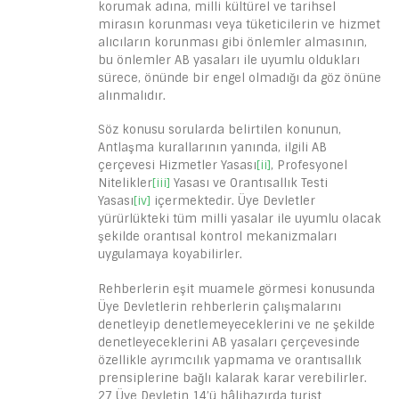
korumak adına, milli kültürel ve tarihsel
mirasın korunması veya tüketicilerin ve hizmet
alıcıların korunması gibi önlemler almasının,
bu önlemler AB yasaları ile uyumlu oldukları
sürece, önünde bir engel olmadığı da göz önüne
alınmalıdır.
Söz konusu sorularda belirtilen konunun,
Antlaşma kurallarının yanında, ilgili AB
çerçevesi Hizmetler Yasası
[ii]
, Profesyonel
Nitelikler
[iii]
Yasası ve Orantısallık Testi
Yasası
[iv]
içermektedir. Üye Devletler
yürürlükteki tüm milli yasalar ile uyumlu olacak
şekilde orantısal kontrol mekanizmaları
uygulamaya koyabilirler.
Rehberlerin eşit muamele görmesi konusunda
Üye Devletlerin rehberlerin çalışmalarını
denetleyip denetlemeyeceklerini ve ne şekilde
denetleyeceklerini AB yasaları çerçevesinde
özellikle ayrımcılık yapmama ve orantısallık
prensiplerine bağlı kalarak karar verebilirler.
27 Üye Devletin 14’ü hâlihazırda turist