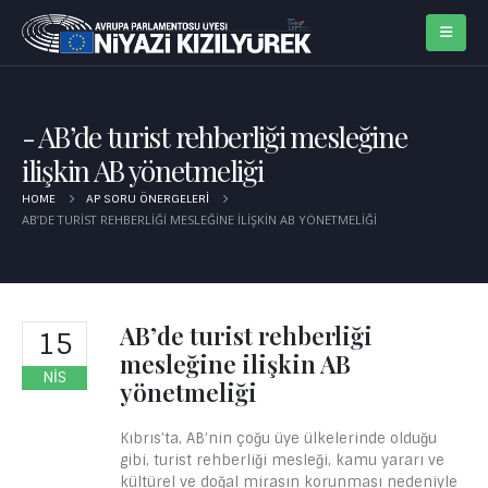
AB’de turist rehberliği mesleğine
ilişkin AB yönetmeliği
HOME
AP SORU ÖNERGELERI
AB’DE TURIST REHBERLIĞI MESLEĞINE ILIŞKIN AB YÖNETMELIĞI
AB’de turist rehberliği
15
mesleğine ilişkin AB
NIS
yönetmeliği
Kıbrıs’ta, AB’nin çoğu üye ülkelerinde olduğu
gibi, turist rehberliği mesleği, kamu yararı ve
kültürel ve doğal mirasın korunması nedeniyle