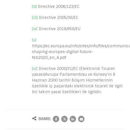
[ii]
Directive 2006/123/EC
[iii]
Directive 2005/36/EC
[iv]
Directive 2018/958/EU
[v]
https://ec.europa.eu/info/sites/info/files/communic
shaping-europes-digital-future-
feb2020_en_4.pdf
[vi]
Directive 2000/31/EC (Elektronik Ticaret
yasası)Avrupa Parlamentosu ve Konsey’in 8
Haziran 2000 tarihli Bilişim Hizmetlerinin
özellikle iç pazardaki elektronik ticaret ile ilgili
bir takım yasal özellikleri ile ilgilidir.
SHARE: