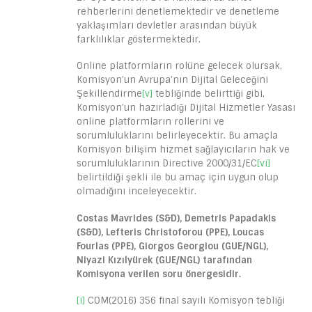
rehberlerini denetlemektedir ve denetleme
yaklaşımları devletler arasından büyük
farklılıklar göstermektedir.
Online platformların rolüne gelecek olursak,
Komisyon’un Avrupa’nın Dijital Geleceğini
Şekillendirme
[v]
tebliğinde belirttiği gibi,
Komisyon’un hazırladığı Dijital Hizmetler Yasası
online platformların rollerini ve
sorumluluklarını belirleyecektir. Bu amaçla
Komisyon bilişim hizmet sağlayıcıların hak ve
sorumluluklarının Directive 2000/31/EC
[vi]
belirtildiği şekli ile bu amaç için uygun olup
olmadığını inceleyecektir.
Costas Mavrides (S&D), Demetris Papadakis
(S&D), Lefteris Christoforou (PPE), Loucas
Fourlas (PPE), Giorgos Georgiou (GUE/NGL),
Niyazi Kızılyürek (GUE/NGL) tarafından
Komisyona verilen soru önergesidir.
[i]
COM(2016) 356 final sayılı Komisyon tebliği