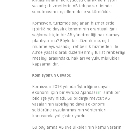
Antlaşmaların koruyucusu olarak Komisyon
yasadışı hizmetlerin AB tek pazarı içinde
sunulmasını engellemek ile yükümlüdür.
Komisyon, turizmde sağlanan hizmetlerde
işbirliğine dayalı ekonominin orantısallığını
sağlamak için bir AB yönetmeliği hazırlamayı
planlıyor mu? Böyle bir düzenleme, eşit
muameleyi, yasadışı rehberlik hizmetleri ile
AB’de yasal olarak düzenlenmiş turist rehberliği
mesleği arasındaki, hakları ve yükümlülükleri
kapsamalıdır.
Komisyon’un Cevabı:
Komisyon 2016 yılında ‘İşbirliğine dayalı
ekonomi için bir Avrupa Ajandası
[i]
’ isimli bir
bildirge yayınladı. Bu bildirge mevcut AB
yasalarının işbirliğine dayalı ekonomi
sektörüne uygulanmasının yöntemleri
konusunda yol gösteriyordu.
Bu bağlamda AB üye ülkelerinin kamu yararını