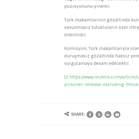
pozisyonunu yineler.
Türk makamlarının gözaltında bul
savunmasız tutukluların özel ihti
önemlidir.
Komisyon, Türk makamlarıyla olan 
duruşmasız gözaltında haksız yere 
vurgulamaya devam edecektir.
[i]
https://www.reuters.com/article
prisoner-release-excluding-thos
SHARE: