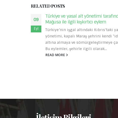
RELATED
POSTS
fından
İran liman yetkilileri tarafından ele g
18
gemi
Kas
i yasal
Avrupalı armatörler AB yönergelerini ta
"idaresi"
İran ile ticaret yapmaya ve İran limanla
çalışıyor.
uğramaya devam ediyor. Yine de bu yöne
READ MORE
- İletişim Bilgileri