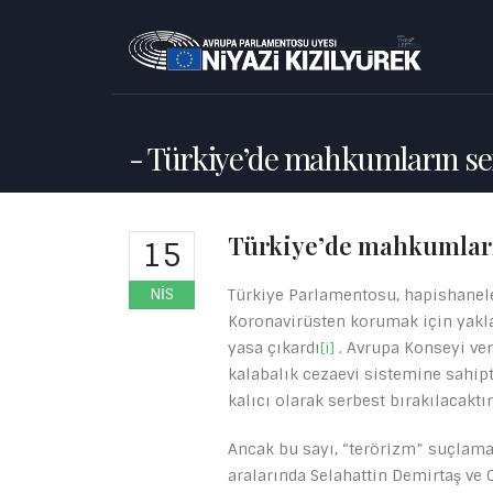
Türkiye’de mahkumların ser
Türkiye’de mahkumları
15
NIS
Türkiye Parlamentosu, hapishaneler
Koronavirüsten korumak için yakl
yasa çıkardı
[i]
. Avrupa Konseyi ver
kalabalık cezaevi sistemine sahipt
kalıcı olarak serbest bırakılacaktır
Ancak bu sayı, “terörizm” suçlama
aralarında Selahattin Demirtaş ve