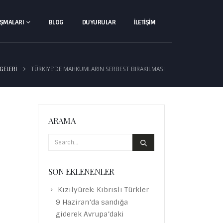
IŞMALARI
BLOG
DUYURULAR
İLETIŞIM
TÜRKIYE’DE MAHKUMLARIN SERBEST BIRAKILMASI
GELERI
ARAMA
SON EKLENENLER
Kızılyürek: Kıbrıslı Türkler
9 Haziran’da sandığa
giderek Avrupa’daki