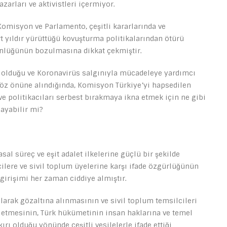
yazarları ve aktivistleri içermiyor.
omisyon ve Parlamento, çeşitli kararlarında ve
t yıldır yürüttüğü kovuşturma politikalarından ötürü
ünlüğünün bozulmasına dikkat çekmiştir.
e olduğu ve Koronavirüs salgınıyla mücadeleye yardımcı
göz önüne alındığında, Komisyon Türkiye’yi hapsedilen
i ve politikacıları serbest bırakmaya ikna etmek için ne gibi
ayabilir mi?
asal süreç ve eşit adalet ilkelerine güçlü bir şekilde
cilere ve sivil toplum üyelerine karşı ifade özgürlüğünün
 girişimi her zaman ciddiye almıştır.
olarak gözaltına alınmasının ve sivil toplum temsilcileri
 etmesinin, Türk hükümetinin insan haklarına ve temel
rı olduğu yönünde çeşitli vesilelerle ifade ettiği