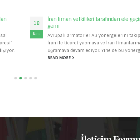
eçirilen
Siyanür Kullanımı
27
2017 yılında Avrupa Parlamentosu, Üye
Kas
kip edip
Devletleri siyanür kullanımını yasaklama
rına
çağırdı. Karara uymayan Kıbrıs, gerekli çe
rgelere...
çalışmaları ve yetkilendirme işlemleri
yapılmadan,...
READ MORE
- İletişim Form