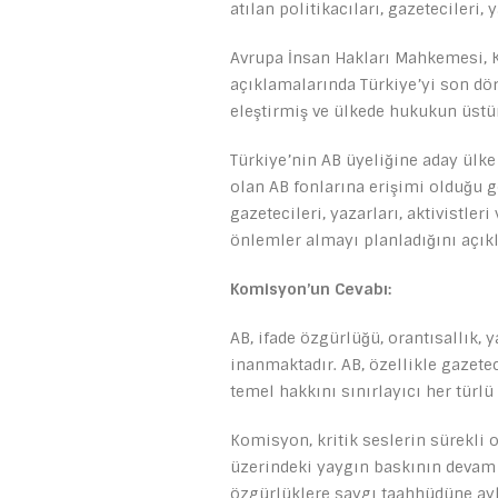
atılan politikacıları, gazetecileri, 
Avrupa İnsan Hakları Mahkemesi, K
açıklamalarında Türkiye’yi son dör
eleştirmiş ve ülkede hukukun üst
Türkiye’nin AB üyeliğine aday ülk
olan AB fonlarına erişimi olduğu 
gazetecileri, yazarları, aktivistler
önlemler almayı planladığını açıkl
Komisyon’un Cevabı:
AB, ifade özgürlüğü, orantısallık, y
inanmaktadır. AB, özellikle gazete
temel hakkını sınırlayıcı her türlü
Komisyon, kritik seslerin sürekli 
üzerindeki yaygın baskının devam
özgürlüklere saygı taahhüdüne aykı