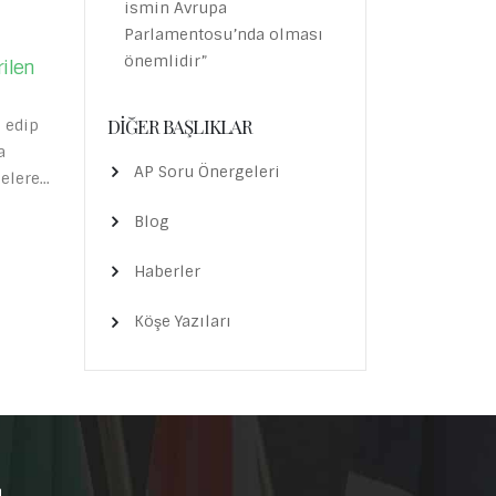
ismin Avrupa
Parlamentosu’nda olması
önemlidir”
Akdeniz’de akaryakıt sızıntısından
23
kaynaklanan çevre kirliliği
Eyl
DIĞER BAŞLIKLAR
Suriye'nin Baniyas kentindeki elektrik
ya
santralinde akaryakıt sızıntısının yarattığı pe
vre
AP Soru Önergeleri
kirliliği, halihazırda kirlenmeden çok acı çek
eşsiz Akdeniz ekosistemini tehlikeye
Blog
sokmaktadır....
READ MORE
Haberler
Köşe Yazıları
u