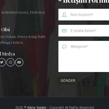
 bildirebilirsiniz. Ekibimiz
.
 Ofisi
nü Sokak, Khora Kitap Kafe
efkoşa / Kıbrıs
l Medya
2020 ©
Kıbrıs Yazılım
- Copyright All Rights Reserved