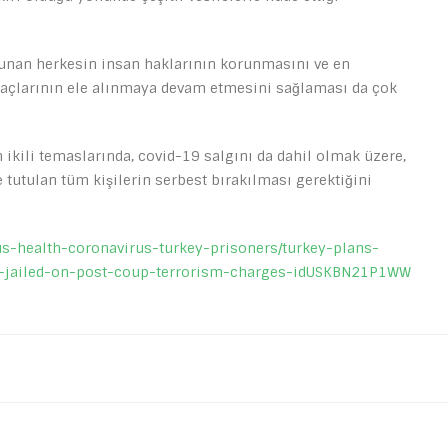
unan herkesin insan haklarının korunmasını ve en
yaçlarının ele alınmaya devam etmesini sağlaması da çok
ikili temaslarında, covid-19 salgını da dahil olmak üzere,
tutulan tüm kişilerin serbest bırakılması gerektiğini
/us-health-coronavirus-turkey-prisoners/turkey-plans-
e-jailed-on-post-coup-terrorism-charges-idUSKBN21P1WW