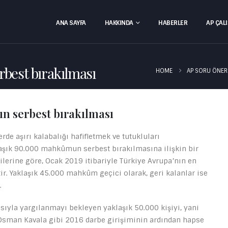
ANA SAYFA
HAKKINDA
HABERLER
AP ÇAL
best bırakılması
HOME
AP SORU ÖNER
n serbest bırakılması
de aşırı kalabalığı hafifletmek ve tutukluları
aşık 90.000 mahkûmun serbest bırakılmasına ilişkin bir
ilerine göre, Ocak 2019 itibariyle Türkiye Avrupa’nın en
ir. Yaklaşık 45.000 mahkûm geçici olarak, geri kalanlar ise
.
sıyla yargılanmayı bekleyen yaklaşık 50.000 kişiyi, yani
 Osman Kavala gibi 2016 darbe girişiminin ardından hapse