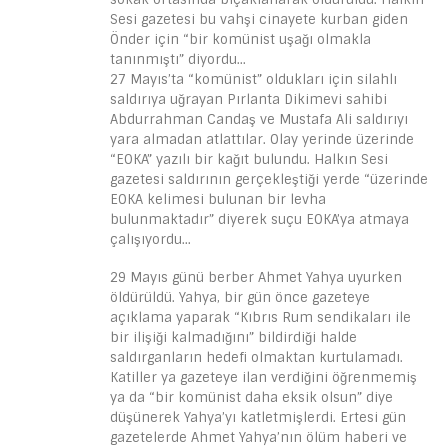
Sesi gazetesi bu vahşi cinayete kurban giden
Önder için “bir komünist uşağı olmakla
tanınmıştı” diyordu…
27 Mayıs’ta “komünist” oldukları için silahlı
saldırıya uğrayan Pırlanta Dikimevi sahibi
Abdurrahman Candaş ve Mustafa Ali saldırıyı
yara almadan atlattılar. Olay yerinde üzerinde
“EOKA” yazılı bir kağıt bulundu. Halkın Sesi
gazetesi saldırının gerçekleştiği yerde “üzerinde
EOKA kelimesi bulunan bir levha
bulunmaktadır” diyerek suçu EOKA’ya atmaya
çalışıyordu…
29 Mayıs günü berber Ahmet Yahya uyurken
öldürüldü. Yahya, bir gün önce gazeteye
açıklama yaparak “Kıbrıs Rum sendikaları ile
bir ilişiği kalmadığını” bildirdiği halde
saldırganların hedefi olmaktan kurtulamadı.
Katiller ya gazeteye ilan verdiğini öğrenmemiş
ya da “bir komünist daha eksik olsun” diye
düşünerek Yahya’yı katletmişlerdi. Ertesi gün
gazetelerde Ahmet Yahya’nın ölüm haberi ve