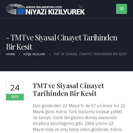
TMT ve Siyasal Cinayet Tarihinden
Bir Kesit
TMT VE SIYASAL CINAYET TARIHINDEN BIR KESIT
HOME
KÖŞE YAZILARI
TMT ve Siyasal Cinayet
24
Tarihinden Bir Kesit
MAY
Dün günlerden 22 Mayıs’tı. Ve 57 yıl önce bir 22
Mayıs günü Kıbrıs Türk toplumu siyasal şiddet
ile tanıştı. Gaile dergisinin dünkü sayısında
etraflıca belirttiğimiz gibi, 1958 yılının 22
Mayıs’ında ve onu takip eden günlerde, Kıbrıs