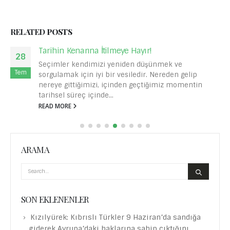
RELATED
POSTS
Tarihin Kenarına İtilmeye Hayır!
28
Seçimler kendimizi yeniden düşünmek ve
Tem
sorgulamak için iyi bir vesiledir. Nereden gelip
nereye gittiğimizi, içinden geçtiğimiz momentin
tarihsel süreç içinde...
READ MORE
ARAMA
SON EKLENENLER
Kızılyürek: Kıbrıslı Türkler 9 Haziran’da sandığa
giderek Avrupa’daki haklarına sahip çıktığını