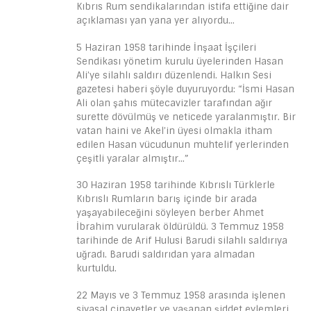
Kıbrıs Rum sendikalarından istifa ettiğine dair
açıklaması yan yana yer alıyordu…
5 Haziran 1958 tarihinde İnşaat İşçileri
Sendikası yönetim kurulu üyelerinden Hasan
Ali’ye silahlı saldırı düzenlendi. Halkın Sesi
gazetesi haberi şöyle duyuruyordu: “İsmi Hasan
Ali olan şahıs mütecavizler tarafından ağır
surette dövülmüş ve neticede yaralanmıştır. Bir
vatan haini ve Akel’in üyesi olmakla itham
edilen Hasan vücudunun muhtelif yerlerinden
çeşitli yaralar almıştır…”
30 Haziran 1958 tarihinde Kıbrıslı Türklerle
Kıbrıslı Rumların barış içinde bir arada
yaşayabileceğini söyleyen berber Ahmet
İbrahim vurularak öldürüldü. 3 Temmuz 1958
tarihinde de Arif Hulusi Barudi silahlı saldırıya
uğradı. Barudi saldırıdan yara almadan
kurtuldu.
22 Mayıs ve 3 Temmuz 1958 arasında işlenen
siyasal cinayetler ve yaşanan şiddet eylemleri