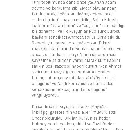
Türk toplumunda daha önce yaşanan adam
dövme ve korkutma gibi şiddet olaylarından
farklı olarak, doğrudan doğruya cana kast
edilen bir terör havası estirildi. Solcu Kıbrıslı
Türklerin “vatan haini” ve “düşman” ilan edildiği
bir dönemdi. Ve ilk kurşunlar PEO Türk Bürosu
başkanı sendikacı Ahmet Sadi Erkurt’a sıkıldı.
Sabahleyin karısı ile sokağa çıkan Erkurt
maskeli adamların kurşunlarına hedef oldu ve
ancak cesur karısının göğsünü siper etmesi
sayesinde saldırıdan yaralı olarak kurtulabildi.
Halkın Sesi gazetesi haberi duyururken Ahmet
Sadi’nin “1 Mayıs günü Rumlarla beraber
birkaç satılmışın yaptıkları yürüyüş ile ilgisi
olduğunu” ve “azılı komünist ve Rum solcu
sendikasının elebaşlarından olduğunu”
vurguluyordu…
Bu saldırıdan iki gün sonra, 24 Mayıs’ta,
İnkılâpçı gazetesinin yazı işleri müdürü Fazıl
Önder öldürüldü. Sıkılan kurşunlar hedefi
bulmayınca bıçaklar çekildi ve Fazıl Önder
sokak ortasında bıçaklanarak öldürüldü. Halkın