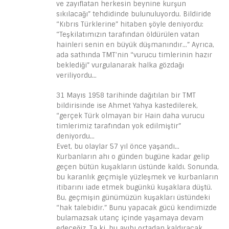
ve zayıflatan herkesin beynine kurşun
sıkılacağı” tehdidinde bulunuluyordu. Bildiride
“Kıbrıs Türklerine” hitaben şöyle deniyordu:
“Teşkilatımızın tarafından öldürülen vatan
hainleri senin en büyük düşmanındır…” Ayrıca,
ada sathında TMT’nin “vurucu timlerinin hazır
beklediği” vurgulanarak halka gözdağı
veriliyordu…
31 Mayıs 1958 tarihinde dağıtılan bir TMT
bildirisinde ise Ahmet Yahya kastedilerek,
“gerçek Türk olmayan bir Hain daha vurucu
timlerimiz tarafından yok edilmiştir”
deniyordu…
Evet, bu olaylar 57 yıl önce yaşandı…
Kurbanların ahı o günden bugüne kadar gelip
geçen bütün kuşakların üstünde kaldı. Sonunda,
bu karanlık geçmişle yüzleşmek ve kurbanların
itibarını iade etmek bugünkü kuşaklara düştü.
Bu, geçmişin günümüzün kuşakları üstündeki
“hak talebidir.” Bunu yapacak gücü kendimizde
bulamazsak utanç içinde yaşamaya devam
edeceğiz. Ta ki, bu ayıbı ortadan kaldıracak