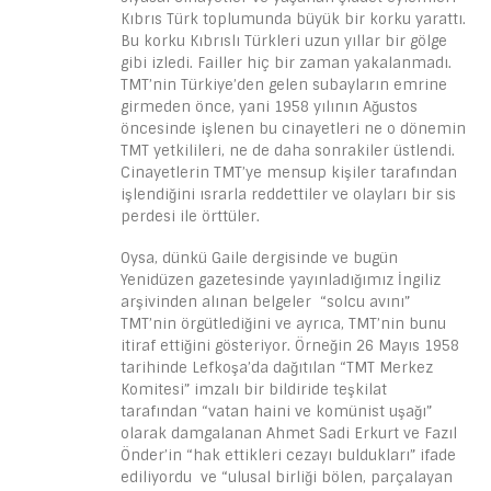
Kıbrıs Türk toplumunda büyük bir korku yarattı.
Bu korku Kıbrıslı Türkleri uzun yıllar bir gölge
gibi izledi. Failler hiç bir zaman yakalanmadı.
TMT’nin Türkiye’den gelen subayların emrine
girmeden önce, yani 1958 yılının Ağustos
öncesinde işlenen bu cinayetleri ne o dönemin
TMT yetkilileri, ne de daha sonrakiler üstlendi.
Cinayetlerin TMT’ye mensup kişiler tarafından
işlendiğini ısrarla reddettiler ve olayları bir sis
perdesi ile örttüler.
Oysa, dünkü Gaile dergisinde ve bugün
Yenidüzen gazetesinde yayınladığımız İngiliz
arşivinden alınan belgeler “solcu avını”
TMT’nin örgütlediğini ve ayrıca, TMT’nin bunu
itiraf ettiğini gösteriyor. Örneğin 26 Mayıs 1958
tarihinde Lefkoşa’da dağıtılan “TMT Merkez
Komitesi” imzalı bir bildiride teşkilat
tarafından “vatan haini ve komünist uşağı”
olarak damgalanan Ahmet Sadi Erkurt ve Fazıl
Önder’in “hak ettikleri cezayı buldukları” ifade
ediliyordu ve “ulusal birliği bölen, parçalayan