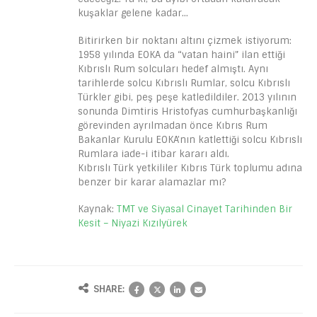
kuşaklar gelene kadar…
Bitirirken bir noktanı altını çizmek istiyorum:
1958 yılında EOKA da “vatan haini” ilan ettiği
Kıbrıslı Rum solcuları hedef almıştı. Aynı
tarihlerde solcu Kıbrıslı Rumlar, solcu Kıbrıslı
Türkler gibi, peş peşe katledildiler. 2013 yılının
sonunda Dimtiris Hristofyas cumhurbaşkanlığı
görevinden ayrılmadan önce Kıbrıs Rum
Bakanlar Kurulu EOKA’nın katlettiği solcu Kıbrıslı
Rumlara iade-i itibar kararı aldı.
Kıbrıslı Türk yetkililer Kıbrıs Türk toplumu adına
benzer bir karar alamazlar mı?
Kaynak:
TMT ve Siyasal Cinayet Tarihinden Bir
Kesit – Niyazi Kızılyürek
SHARE: