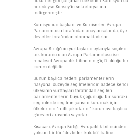
hükümet gibi çalışması beklenen Komisyon da
neredeyse Konsey’in sekretaryasına
indirgenmiştir.
Komisyonun başkanı ve Komiserler, Avrupa
Parlamentosu tarafından onaylansalar da, üye
devletler tarafından atanmaktadırlar.
Avrupa Birliği’nin yurttaşların oylarıyla seçilen
tek kurumu olan Avrupa Parlamentosu ise
maalesef Avrupalılık bilincinin güçlü olduğu bir
kurum değildir.
Bunun başlıca nedeni parlamenterlerin
nasyonal düzeyde seçilmeleridir. Sadece kendi
ülkesinin yurttaşları tarafından seçilen
parlamenterlerin büyük çoğunluğu bir sonraki
seçimlerde seçilme şansını korumak için
ülkelerinin “milli çıkarlarını” korumayı başlıca
görevleri arasında sayarlar.
Kısacası, Avrupa Birliği, Avrupalılık bilincinden
yoksun bir tür “devletler-kulübü” haline