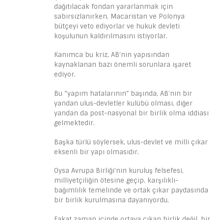
dağıtılacak fondan yararlanmak için
sabırsızlanırken, Macaristan ve Polonya
bütçeyi veto ediyorlar ve hukuk devleti
koşulunun kaldırılmasını istiyorlar.
Kanımca bu kriz, AB’nin yapısından
kaynaklanan bazı önemli sorunlara işaret
ediyor.
Bu “yapım hatalarının” başında, AB’nin bir
yandan ulus-devletler kulübü olması, diğer
yandan da post-nasyonal bir birlik olma iddiası
gelmektedir.
Başka türlü söylersek, ulus-devlet ve milli çıkar
eksenli bir yapı olmasıdır.
Oysa Avrupa Birliği’nin kuruluş felsefesi,
milliyetçiliğin ötesine geçip, karşılıklı-
bağımlılık temelinde ve ortak çıkar paydasında
bir birlik kurulmasına dayanıyordu.
Fakat zaman içinde ortaya çıkan birlik değil, bir