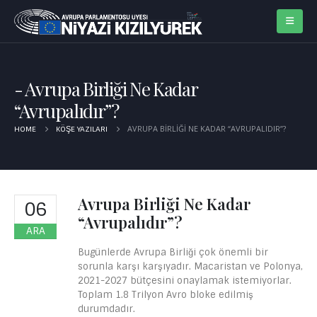
Avrupa Birliği Ne Kadar
“Avrupalıdır”?
AVRUPA BIRLIĞI NE KADAR “AVRUPALIDIR”?
HOME
KÖŞE YAZILARI
Avrupa Birliği Ne Kadar
06
“Avrupalıdır”?
ARA
Bugünlerde Avrupa Birliği çok önemli bir
sorunla karşı karşıyadır. Macaristan ve Polonya,
2021-2027 bütçesini onaylamak istemiyorlar.
Toplam 1.8 Trilyon Avro bloke edilmiş
durumdadır.