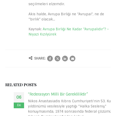
seçilmeleri elzemdir.
Akis halde, Avrupa Birliği ne “Avrupai”, ne de
“birlik” olacak…
Kaynak:
Avrupa Birliği Ne Kadar “Avrupalıdır”? –
Niyazi Kızılyürek
SHARE:
RELATED
POSTS
“Federasyon Milli Bir Gerekliliktir”
06
Nikos Anastasiadis Kıbrıs Cumhuriyeti’nin 53. Kuruluş
Eki
yıldönümü vesilesiyle yaptığı “Halka Sesleniş”
konuşmasında, 1974 sonrasında federal çözümün