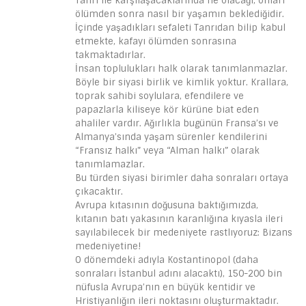
Tanrı ile karşılaşacaklarında ne olacağı, onları
ölümden sonra nasıl bir yaşamın beklediğidir.
İçinde yaşadıkları sefaleti Tanrıdan bilip kabul
etmekte, kafayı ölümden sonrasına
takmaktadırlar.
İnsan toplulukları halk olarak tanımlanmazlar.
Böyle bir siyasi birlik ve kimlik yoktur. Krallara,
toprak sahibi soylulara, efendilere ve
papazlarla kiliseye kör kürüne biat eden
ahaliler vardır. Ağırlıkla bugünün Fransa’sı ve
Almanya’sında yaşam sürenler kendilerini
“Fransız halkı” veya “Alman halkı” olarak
tanımlamazlar.
Bu türden siyasi birimler daha sonraları ortaya
çıkacaktır.
Avrupa kıtasının doğusuna baktığımızda,
kıtanın batı yakasının karanlığına kıyasla ileri
sayılabilecek bir medeniyete rastlıyoruz: Bizans
medeniyetine!
O dönemdeki adıyla Kostantinopol (daha
sonraları İstanbul adını alacaktı), 150-200 bin
nüfusla Avrupa’nın en büyük kentidir ve
Hristiyanlığın ileri noktasını oluşturmaktadır.