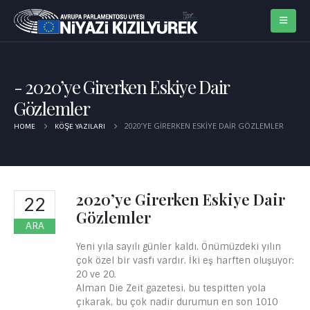
2020’ye Girerken Eskiye Dair
Gözlemler
2020’YE GIRERKEN ESKIYE DAIR GÖZLEMLER
HOME
KÖŞE YAZILARI
2020’ye Girerken Eskiye Dair
22
Gözlemler
ARA
Yeni yıla sayılı günler kaldı. Önümüzdeki yılın
çok özel bir vasfı vardır. İki eş harften oluşuyor:
20 ve 20.
Alman Die Zeit gazetesi, bu tespitten yola
çıkarak, bu çok nadir durumun en son 1010