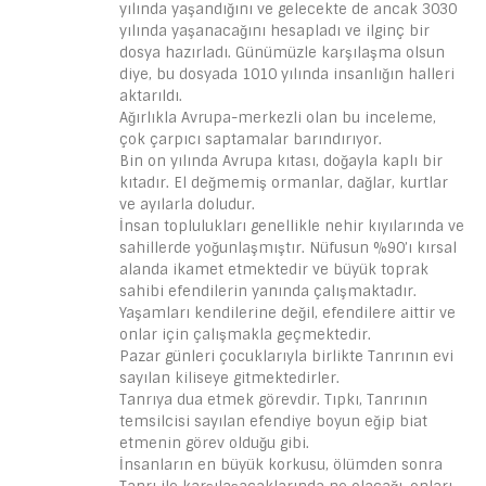
yılında yaşandığını ve gelecekte de ancak 3030
yılında yaşanacağını hesapladı ve ilginç bir
dosya hazırladı. Günümüzle karşılaşma olsun
diye, bu dosyada 1010 yılında insanlığın halleri
aktarıldı.
Ağırlıkla Avrupa-merkezli olan bu inceleme,
çok çarpıcı saptamalar barındırıyor.
Bin on yılında Avrupa kıtası, doğayla kaplı bir
kıtadır. El değmemiş ormanlar, dağlar, kurtlar
ve ayılarla doludur.
İnsan toplulukları genellikle nehir kıyılarında ve
sahillerde yoğunlaşmıştır. Nüfusun %90’ı kırsal
alanda ikamet etmektedir ve büyük toprak
sahibi efendilerin yanında çalışmaktadır.
Yaşamları kendilerine değil, efendilere aittir ve
onlar için çalışmakla geçmektedir.
Pazar günleri çocuklarıyla birlikte Tanrının evi
sayılan kiliseye gitmektedirler.
Tanrıya dua etmek görevdir. Tıpkı, Tanrının
temsilcisi sayılan efendiye boyun eğip biat
etmenin görev olduğu gibi.
İnsanların en büyük korkusu, ölümden sonra