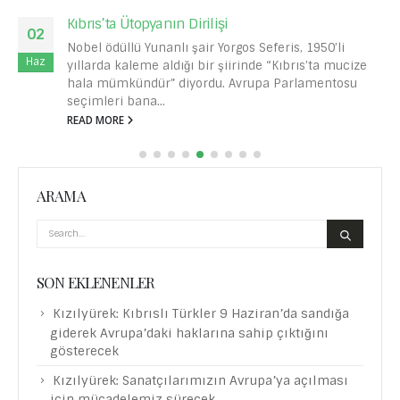
Kıbrıs’ta Ütopyanın Dirilişi
02
Nobel ödüllü Yunanlı şair Yorgos Seferis, 1950’li
Haz
yıllarda kaleme aldığı bir şiirinde “Kıbrıs’ta mucize
hala mümkündür” diyordu. Avrupa Parlamentosu
seçimleri bana...
READ MORE
ARAMA
SON EKLENENLER
Kızılyürek: Kıbrıslı Türkler 9 Haziran’da sandığa
giderek Avrupa’daki haklarına sahip çıktığını
gösterecek
Kızılyürek: Sanatçılarımızın Avrupa’ya açılması
için mücadelemiz sürecek