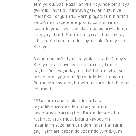
etmiyordu. Bazı Pazarlar Pile köyünde bir araya
gelirdik. Fakat bu biraraya gelişler hüzün ve
melankoli doğururdu. Harnıp ağaçlarının altına
serdiğimiz peçetelere piknik çantalarımızı
koyar koymaz sivil polislerin bakışlarıyla karşı
karşıya gelirdik. Sonra, iki ayrı arabada, iki ayrı
istikamete hareket eder, ayrılırdık. Güneye ve
Kuzeye…
Aslında bu coğrafyada kayıplarım ada Güney ve
Kuzey olarak ikiye ayrılmadan on yıl önce
başlar. Dört yaşındayken doğduğum evi ve yeri
terk ederek göçmenliğin sefaletiyle tanıştım.
Bu mekan kaybı hiçbir zaman tam olarak telafi
edilmedi.
1974 sonrasına başka bir mekana
taşındığımızda, oralarda başkalarının
kayıplarıyla karşılaştım. Bazen duvarda bir
resimde, artık mutluluğunu kaybetmiş
insanların güzel günlerinden kalan hatıranın
çağırışımları, bazen de üzerinde yürüdüğüm