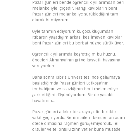
Pazar günleri bende öğrencilik yıllarımdan beri
melankoliyle içiçedir. Hangi kayıpların beni
Pazar günleri melankoliye sürüklediğini tam
olarak bilmiyorum.
Öyle tahmin ediyorum ki, çocukluğumdan
itibaren yaşadığım arkası kesilmeyen kayıplar
beni Pazar günleri bu berbat hüzne sürüklüyor.
Öğrencilik yıllarımda keşfettiğim bu hüznü,
önceleri Almanya’nın gri ve kasvetli havasına
yoruyordum.
Daha sonra Kıbrıs Üniversitesi’nde çalışmaya
başladığımda Pazar günleri Lefkoşa’nın
tenhalığının ve ıssızlığının beni melenkoliye
gark ettiğini düşünüyordum. Bir de yasaklı
hayatımın…
Pazar günleri aileler bir araya gelir, birlikte
vakit geçiriyordu. Benim ailem benden on adım
ötede olmasına rağmen görüşemiyorduk. Tel
örgüler ve tel örgülü zihniyetler buna müsade