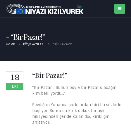
“Bir Pazar!”
“BIR PAZAR!”
HOME
KÖŞE YAZILARI
“Bir Pazar!”
18
EKI
“Bir Pazar… Bunun böyle bir Pazar olacağını
kim bekliyordu…”
Sevdiğim Yunanca şarkılardan biri bu sözlerle
başlıyor. Sonra da kırık dökük bir aşk
hikayesinden geride kalan düş kırıklığını
anlatıyor.