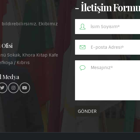
- İletişim Form
 bildirebilirsiniz. Ekibimiz
.
 Ofisi
nü Sokak, Khora Kitap Kafe
efkoşa / Kıbrıs
l Medya