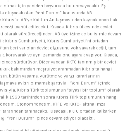
üye olmak için yeniden başvuruda bulunmayacaktı. Eş-
pla oluşacak olan “Yeni Durum” konusunda AB
le Kıbrıs’ın AB’ye Katılım Antlaşmasından kaynaklanan hak
eceği taahüt edilecekti. Kısaca, Kıbrıs ülkesinde devlet
eti olarak sürdüreceğinden, AB üyeliğine de bu isimle devam
şik Kıbrıs Cumhuriyeti), Kıbrıs Cumhuriyeti’ni ortadan
’tan beri var olan devlet olgusunu yok sayarak değil, tam
rak, koruyarak ve aynı zamanda onu aşarak yapıyor. Kısaca,
n içinde sürdürüyor. Diğer yandan KKTC tanınmış bir devlet
hukuk bakımından meşruiyet aranmadan Kıbrıs’ta hangi
lsın, bütün yasama, yürütme ve yargı kararlarının -
laşmaya aykırı olmamak şartıyla- “Yeni Durum” içinde
ısıyla, Kıbrıs Türk toplumunun “siyasi bir toplum” olarak
Aralık 1963 tarihinden sonra Kıbrıs Türk toplumunun hangi
 Yönetim, Otonom Yönetim, KTFD ve KKTC- altına imza
 tarafından tanınacaktı. Kısacası, KKTC ortadan kalkarken
ığı “Yeni Durum” içinde devam ediyor olacaktı.