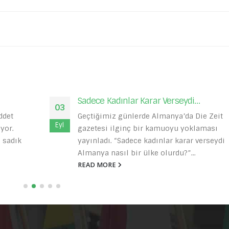
Bu Ekim Biraz Daha Sonbahar
20
it
Kaç yıl oldu hatırlamıyorum. Her Ekim ayı
Eki
Louis’in sesi bir grup insanın telefonların
di
çınlar: “İsim Günümü kutlamak için Zigi’d
yerimizi...
READ MORE