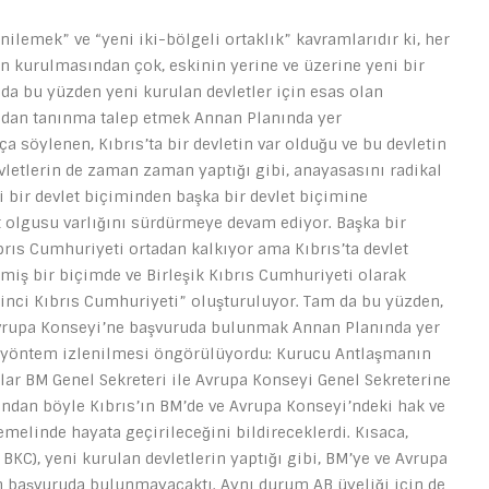
ilemek” ve “yeni iki-bölgeli ortaklık” kavramlarıdır ki, her
yin kurulmasından çok, eskinin yerine ve üzerine yeni bir
da bu yüzden yeni kurulan devletler için esas olan
fından tanınma talep etmek Annan Planında yer
a söylenen, Kıbrıs’ta bir devletin var olduğu ve bu devletin
evletlerin de zaman zaman yaptığı gibi, anayasasını radikal
i bir devlet biçiminden başka bir devlet biçimine
et olgusu varlığını sürdürmeye devam ediyor. Başka bir
rıs Cumhuriyeti ortadan kalkıyor ama Kıbrıs’ta devlet
miş bir biçimde ve Birleşik Kıbrıs Cumhuriyeti olarak
kinci Kıbrıs Cumhuriyeti” oluşturuluyor. Tam da bu yüzden,
vrupa Konseyi’ne başvuruda bulunmak Annan Planında yer
r yöntem izlenilmesi öngörülüyordu: Kurucu Antlaşmanın
r BM Genel Sekreteri ile Avrupa Konseyi Genel Sekreterine
undan böyle Kıbrıs’ın BM’de ve Avrupa Konseyi’ndeki hak ve
elinde hayata geçirileceğini bildireceklerdi. Kısaca,
 BKC), yeni kurulan devletlerin yaptığı gibi, BM’ye ve Avrupa
 başvuruda bulunmayacaktı. Aynı durum AB üyeliği için de