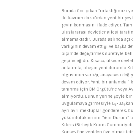
Burada öne çıkan “ortaklığımızı yen
iki kavram da sıfırdan yeni bir şe
şeyin konmasını ifade ediyor. Tam 
uluslararası devletler ailesi tara
almamaktadır. Burada aslında açıkç
varlığının devam ettiği ve başka d
biçimde değiştirmek suretiyle bell
geçileceğidir. Kısaca, ülkede devl
anlatımla, oluşan yeni durumla Kıb
olgusunun varlığı, anayasası değiş
devam ediyor. Yani, bir anlamda “İ
tanınma için BM Örgütü’ne veya A
almıyordu. Bunun yerine şöyle bi
uygulamaya girmesiyle Eş-Başkanla
ayrı ayrı mektuplar göndererek, b
yükümlülüklerinin “Yeni Durum” tem
Kıbrıs (Birleşik Kıbrıs Cumhuriyeti
Konseyi’ne yeniden üye olmak için