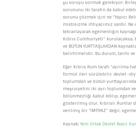
şu soruyu sormak gerekiyor: Birle
sorununu iki tarafın da kabul edeb
sorunu çözmek için ne “Yapıcı Beli
mistisizme ihtiyacımız vardır. Ne
tekrarlayarak egemenliğin kaynağı
Kıbrıs Cumhuriyeti” kurulacaksa, 
ve BÜTÜN YURTTAŞLARDAN kaynakland
belirtilmelidir. Bu durum, tarihi v
Eğer Kıbrıs Rum tarafı “ayrılma ha
formül ileri sürülebilir: devlet -d
toplumdan ve bütün yurttaşlarında
meşruiyetini iki ayrı toplumdan ve
bölünmezliği kabul edilip, egemen
gösterilmiş olur. Kıbrıslı Rumlar d
verilmiş bir “İMTİYAZ” değil, egem
Kaynak:
Yeni Ortak Devlet Nasıl Ku