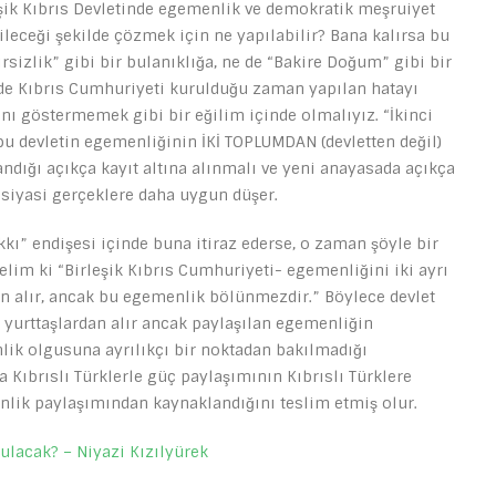
şik Kıbrıs Devletinde egemenlik ve demokratik meşruiyet
ileceği şekilde çözmek için ne yapılabilir? Bana kalırsa bu
rsizlik” gibi bir bulanıklığa, ne de “Bakire Doğum” gibi bir
 de Kıbrıs Cumhuriyeti kurulduğu zaman yapılan hatayı
nı göstermemek gibi bir eğilim içinde olmalıyız. “İkinci
bu devletin egemenliğinin İKİ TOPLUMDAN (devletten değil)
ığı açıkça kayıt altına alınmalı ve yeni anayasada açıkça
e siyasi gerçeklere daha uygun düşer.
kkı” endişesi içinde buna itiraz ederse, o zaman şöyle bir
iyelim ki “Birleşik Kıbrıs Cumhuriyeti- egemenliğini iki ayrı
n alır, ancak bu egemenlik bölünmezdir.” Böylece devlet
 yurttaşlardan alır ancak paylaşılan egemenliğin
lik olgusuna ayrılıkçı bir noktadan bakılmadığı
a Kıbrıslı Türklerle güç paylaşımının Kıbrıslı Türklere
enlik paylaşımından kaynaklandığını teslim etmiş olur.
rulacak? – Niyazi Kızılyürek