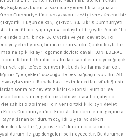
cı Belirsizlik” yöntemleriyle yapılmak istenen neydi?
iç kuşkusuz, bunun arkasında egemenlik tartışmaları
 Kıbrıs Cumhuriyeti’nin anayasasını değiştirerek federal bir
çıkıyordu. Bugün de karşı çıkıyor. Bu, Kıbrıs Cumhuriyeti
il etmediği için yapılıyorsa, anlaşılır bir şeydir. Ancak “bir
 elinde olan), bir de KKTC vardır ve yeni devlet bu iki
demeye getiriliyorsa, burada sorun vardır. Çünkü böyle bir
lmasına açık iki ayrı egemen devlete dayalı KONFEDERAL
 bunun Kıbrıslı Rumlar tarafından kabul edilmeyeceği çok
umhuriyeti eşit kefeye konuyor ki, bu da kullanmaktan çok
rdiğimiz “gerçekler” sözcüğü ile pek bağdaşmıyor. Biri AB
ovasıyla sınırlı. Burada bazı kesimlerin ileri sürdüğü bir
ardan sonra biz devletsiz kaldık, Kıbrıslı Rumlar ise
tekrarlanmasını engellemek için ve olası bir çatışma
let sahibi olabilmesi için yeni ortaklık iki ayrı devlet
da Kıbrıs Cumhuriyeti’nin Kıbrıslı Rumların eline geçmesi
kaynaklanan bir durum değildi. Siyasi ve askeri
ekte de olası bir “geçimsizlik” durumunda kimin ne
asi durum ile güç dengeleri belirleyecektir. Bu durumda