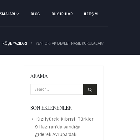
IŞMALARI
BLOG
DUYURULAR
İLETIŞIM
YENI ORTAK DEVLET NASIL KURULACAK?
KÖŞE YAZILARI
ARAMA
SON EKLENENLER
Kızılyürek: Kıbrıslı Türkler
9 Haziran’da sandığa
giderek Avrupa’daki