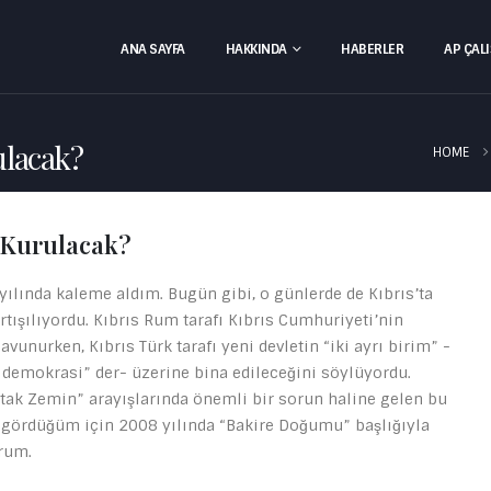
ANA SAYFA
HAKKINDA
HABERLER
AP ÇAL
ulacak?
HOME
l Kurulacak?
ılında kaleme aldım. Bugün gibi, o günlerde de Kıbrıs’ta
artışılıyordu. Kıbrıs Rum tarafı Kıbrıs Cumhuriyeti’nin
vunurken, Kıbrıs Türk tarafı yeni devletin “iki ayrı birim” -
 demokrasi” der- üzerine bina edileceğini söylüyordu.
ak Zemin” arayışlarında önemli bir sorun haline gelen bu
 gördüğüm için 2008 yılında “Bakire Doğumu” başlığıyla
rum.