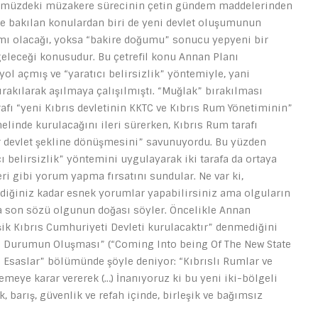
nümüzdeki müzakere sürecinin çetin gündem maddelerinden
le bakılan konulardan biri de yeni devlet oluşumunun
mı olacağı, yoksa “bakire doğumu” sonucu yepyeni bir
eceği konusudur. Bu çetrefil konu Annan Planı
yol açmış ve “yaratıcı belirsizlik” yöntemiyle, yani
kılarak aşılmaya çalışılmıştı. “Muğlak” bırakılması
tarafı “yeni Kıbrıs devletinin KKTC ve Kıbrıs Rum Yönetiminin”
linde kurulacağını ileri sürerken, Kıbrıs Rum tarafı
ir devlet şekline dönüşmesini” savunuyordu. Bu yüzden
ı belirsizlik” yöntemini uygulayarak iki tarafa da ortaya
leri gibi yorum yapma fırsatını sundular. Ne var ki,
stediğiniz kadar esnek yorumlar yapabilirsiniz ama olguların
ra son sözü olgunun doğası söyler. Öncelikle Annan
şik Kıbrıs Cumhuriyeti Devleti kurulacaktır” denmediğini
ni Durumun Oluşması” (“Coming Into being Of The New State
na Esaslar” bölümünde şöyle deniyor: “Kıbrıslı Rumlar ve
lemeye karar vererek (…) İnanıyoruz ki bu yeni iki-bölgeli
k, barış, güvenlik ve refah içinde, birleşik ve bağımsız