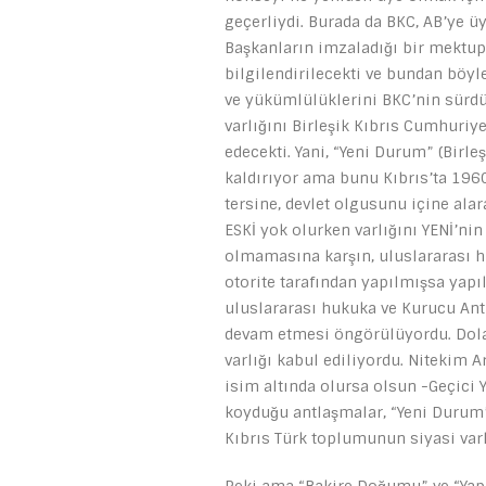
geçerliydi. Burada da BKC, AB’ye 
Başkanların imzaladığı bir mektu
bilgilendirilecekti ve bundan böy
ve yükümlülüklerini BKC’nin sürdür
varlığını Birleşik Kıbrıs Cumhuriy
edecekti. Yani, “Yeni Durum” (Birle
kaldırıyor ama bunu Kıbrıs’ta 1960
tersine, devlet olgusunu içine ala
ESKİ yok olurken varlığını YENİ’ni
olmamasına karşın, uluslararası 
otorite tarafından yapılmışsa yapı
uluslararası hukuka ve Kurucu Ant
devam etmesi öngörülüyordu. Dolay
varlığı kabul ediliyordu. Nitekim 
isim altında olursa olsun -Geçici
koyduğu antlaşmalar, “Yeni Durum”
Kıbrıs Türk toplumunun siyasi varl