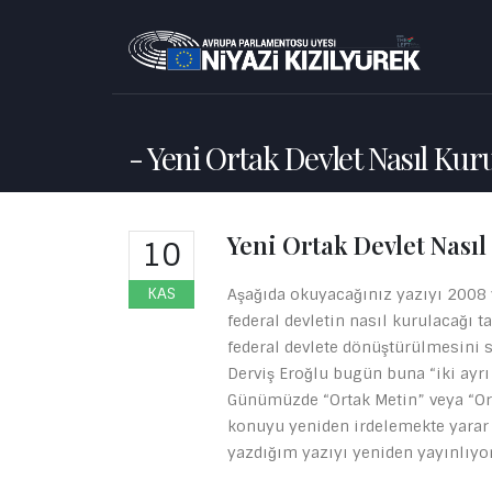
Yeni Ortak Devlet Nasıl Kur
Yeni Ortak Devlet Nası
10
KAS
Aşağıda okuyacağınız yazıyı 2008 y
federal devletin nasıl kurulacağı t
federal devlete dönüştürülmesini sa
Derviş Eroğlu bugün buna “iki ayrı
Günümüzde “Ortak Metin” veya “Ort
konuyu yeniden irdelemekte yarar
yazdığım yazıyı yeniden yayınlıyo