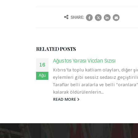
SHARE:
RELATED
POSTS
Sadece Kadınlar Karar Verseydi…
03
r şiddet
Geçtiğimiz günlerde Almanya’da Die Ze
Eyl
riliyor.
gazetesi ilginç bir kamuoyu yoklaması
ara” sadık
yayınladı. “Sadece kadınlar karar versey
Almanya nasıl bir ülke olurdu?”...
READ MORE