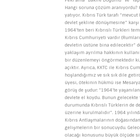
Peki ama “Bakire Doğumu” ve “Yapı
Hangi soruna çözüm aranıyordu? H
yatıyor. Kıbrıs Türk tarafı “mevcut
devlet şekline dönüşmesine” karşı 
1964’ten beri Kıbrıslı Türkleri tems
Kıbrıs Cumhuriyeti vardır (Rumların
devletin üstüne bina edilecektir” 
yaklaşım ayrılma hakkının kullanı
bir düzenlemeyi öngörmektedir ki,
açıktır. Ayrıca, KKTC ile Kıbrıs C
hoşlandığımız ve sık sık dile geti
üyesi, ötekinin hükmü ise Mesarya 
görüş de şudur: “1964’te yaşanılanl
devlete el koydu. Bunun gelecekte 
durumunda Kıbrıslı Türklerin de dev
üzerine kurulmalıdır”. 1964 yılın
Kıbrıs Antlaşmalarının doğasından 
gelişmelerin bir sonucuydu. Gelec
olacağı konusunu büyük ölçüde siy