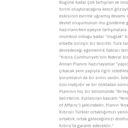
Bugüne kadar çok tartışılan ve ö
birini oluşturacağına kesin gözüy
eskisinin evrime uğramış devamı 
devlet oluşumunun mu gündeme gel
hazırlanırken epeyce tartışmalara 
mümkün olduğu kadar “muğlak” bıra
elbette bilinçli bir tercihti. Türk 
devredeceği egemenlik hakları teme
“Kıbrıs Cumhuriyeti’nin federal b
Annan Planını hazırlayanlar “yapıc
çıkacak yeni yapıyla ilgili istedik
yorumların da bir sınırı vardır. İ
özü inatçıdır ve bir noktadan son
Planının hiç bir bölümünde “Birle
belirtelim. Kullanılan kavram “Ye
of Affairs”) şeklindedir. Planın “A
Kıbrıslı Türkler ortaklığımızı yeni
ortaklık, ortak geleceğimizi dostlu
Kıbrıs’ta garanti edecektir.”