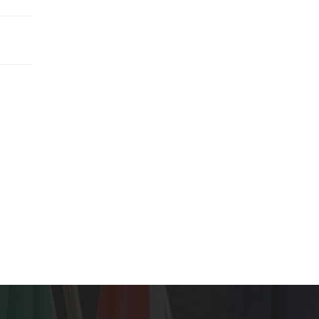
Post-Hakikat Politikası ve Kıbrıs Görüşmele
08
nda
Oxford Sözlüğü 2016 yılının en popüler sözc
Oca
da
olarak Post-Hakikat (Post Turth) terimini seçti
e
Bu kavram bir süreden beri dolaşımda olmakla
READ MORE