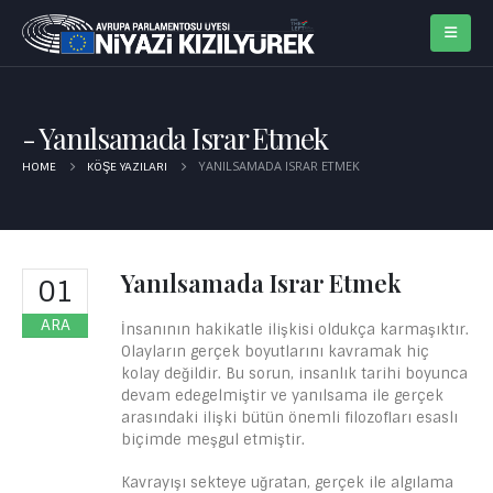
Yanılsamada Israr Etmek
YANILSAMADA ISRAR ETMEK
HOME
KÖŞE YAZILARI
Yanılsamada Israr Etmek
01
ARA
İnsanının hakikatle ilişkisi oldukça karmaşıktır.
Olayların gerçek boyutlarını kavramak hiç
kolay değildir. Bu sorun, insanlık tarihi boyunca
devam edegelmiştir ve yanılsama ile gerçek
arasındaki ilişki bütün önemli filozofları esaslı
biçimde meşgul etmiştir.
Kavrayışı sekteye uğratan, gerçek ile algılama