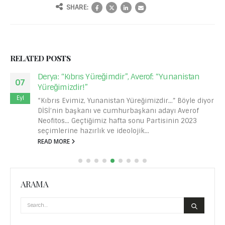
SHARE:
RELATED
POSTS
Derya: “Kıbrıs Yüreğimdir”, Averof: “Yunanistan
07
Yüreğimizdir!”
Eyl
“Kıbrıs Evimiz, Yunanistan Yüreğimizdir...” Böyle diyor
DİSİ’nin başkanı ve cumhurbaşkanı adayı Averof
Neofitos... Geçtiğimiz hafta sonu Partisinin 2023
seçimlerine hazırlık ve ideolojik...
READ MORE
ARAMA