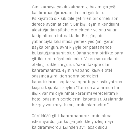
Yanılsamaya çakılı kalmamız, bazen gerçeği
kaldıramadığımızdan da ileri gelebilir.
Psikiyatrda sık sık dile getirilen bir örnek son
derece aydınlatıcıdır: Bir kişi, eşinin kendisini
aldattığından şüphe etmektedir ve onu yakın
takip altında tutmaktadır. Bir gün, bir
yabancıyla lokantada yemek yediğini görür.
Başka bir gün, aynı kişiyle bir pastanende
buluştuğuna şahit olur. Daha sonra birlikte bara
gittiklerini müşahede eder. Ve en sonunda bir
otele girdiklerini görür. Yakın takipte olan
kahramanımız, eşinin yabancı kişiyle otel
odasında girdikten sonra perdeleri
kapattıklarını saptar ve apar topar psikiyatrına
koşarak şunları söyler: “Tam da aralarında bir
ilişik var mı diye nihai kararımı verecektim ki,
hotel odasının perdelerini kapattılar. Aralarında
bir şey var mı yok mu, emin olamadım.”
Görüldüğü gibi, kahramanımız emin olmak
istemiyordu, çünkü gerçeklikle yüzleşmeyi
kaldıramıyordu. Eşinden ayrılacak gücü