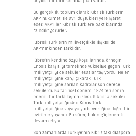
böylesi bir tarihsel arka plan vardır.
Bu gerçeklik, toplum olarak Kıbrıslı Türklerin
AKP hükümeti ile ayrı düştükleri yere işaret
eder. AKP’liler Kıbrıslı Türklere baktıklarında
“zındık” görürler.
Kıbrıslı Türklerin milliyetçilikle ilişkisi de
AKP’ninkinden farklıdır.
Kıbrıs’ın kendine özgü koşullarında, örneğin
Enosis karşıtlığı temelinde yükselişe geçen Türk
milliyetçiliği de seküler esaslar taşıyordu. Helen
milliyetçiliğine karşı çıkarak Türk
milliyetçiliğine sarılan kadrolar son derece
sekülerdi. Bu tarihsel dönemi 1974’ten sonra
önemli bir farklılaşma izledi. Kıbrıs’ta seküler
Türk milliyetçiliğinden Kıbrıs Türk
milliyetçiliğine ve/veya yurtseverliğine doğru bir
evirilme yaşandı. Bu süreç halen güçlenerek
devam ediyor.
Son zamanlarda Türkiye’nin Kıbrıs’taki diaspora