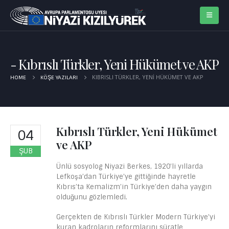
Kıbrıslı Türkler, Yeni Hükümet ve AKP
KIBRISLI TÜRKLER, YENI HÜKÜMET VE AKP
HOME
KÖŞE YAZILARI
Kıbrıslı Türkler, Yeni Hükümet
04
ve AKP
ŞUB
Ünlü sosyolog Niyazi Berkes, 1920’li yıllarda
Lefkoşa’dan Türkiye’ye gittiğinde hayretle
Kıbrıs’ta Kemalizm’in Türkiye’den daha yaygın
olduğunu gözlemledi.
Gerçekten de Kıbrıslı Türkler Modern Türkiye’yi
kuran kadroların reformlarını süratle