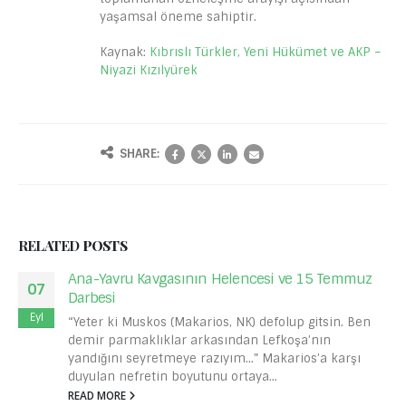
yaşamsal öneme sahiptir.
Kaynak:
Kıbrıslı Türkler, Yeni Hükümet ve AKP –
Niyazi Kızılyürek
SHARE:
RELATED
POSTS
Ana-Yavru Kavgasının Helencesi ve 15 Temmuz
07
Darbesi
Eyl
“Yeter ki Muskos (Makarios, NK) defolup gitsin. Ben
demir parmaklıklar arkasından Lefkoşa’nın
yandığını seyretmeye razıyım...” Makarios’a karşı
duyulan nefretin boyutunu ortaya...
READ MORE