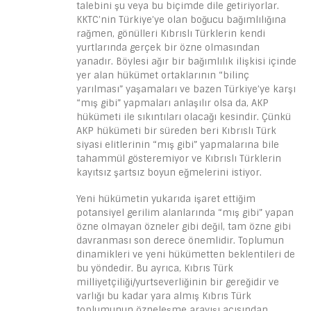
talebini şu veya bu biçimde dile getiriyorlar.
KKTC’nin Türkiye’ye olan boğucu bağımlılığına
rağmen, gönülleri Kıbrıslı Türklerin kendi
yurtlarında gerçek bir özne olmasından
yanadır. Böylesi ağır bir bağımlılık ilişkisi içinde
yer alan hükümet ortaklarının “bilinç
yarılması” yaşamaları ve bazen Türkiye’ye karşı
“mış gibi” yapmaları anlaşılır olsa da, AKP
hükümeti ile sıkıntıları olacağı kesindir. Çünkü
AKP hükümeti bir süreden beri Kıbrıslı Türk
siyasi elitlerinin “mış gibi” yapmalarına bile
tahammül gösteremiyor ve Kıbrıslı Türklerin
kayıtsız şartsız boyun eğmelerini istiyor.
Yeni hükümetin yukarıda işaret ettiğim
potansiyel gerilim alanlarında “mış gibi” yapan
özne olmayan özneler gibi değil, tam özne gibi
davranması son derece önemlidir. Toplumun
dinamikleri ve yeni hükümetten beklentileri de
bu yöndedir. Bu ayrıca, Kıbrıs Türk
milliyetçiliği/yurtseverliğinin bir gereğidir ve
varlığı bu kadar yara almış Kıbrıs Türk
toplumunun özneleşme arayışı açısından