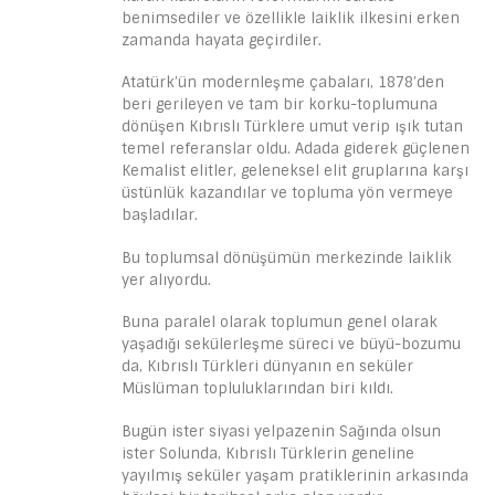
benimsediler ve özellikle laiklik ilkesini erken
zamanda hayata geçirdiler.
Atatürk’ün modernleşme çabaları, 1878’den
beri gerileyen ve tam bir korku-toplumuna
dönüşen Kıbrıslı Türklere umut verip ışık tutan
temel referanslar oldu. Adada giderek güçlenen
Kemalist elitler, geleneksel elit gruplarına karşı
üstünlük kazandılar ve topluma yön vermeye
başladılar.
Bu toplumsal dönüşümün merkezinde laiklik
yer alıyordu.
Buna paralel olarak toplumun genel olarak
yaşadığı sekülerleşme süreci ve büyü-bozumu
da, Kıbrıslı Türkleri dünyanın en seküler
Müslüman topluluklarından biri kıldı.
Bugün ister siyasi yelpazenin Sağında olsun
ister Solunda, Kıbrıslı Türklerin geneline
yayılmış seküler yaşam pratiklerinin arkasında