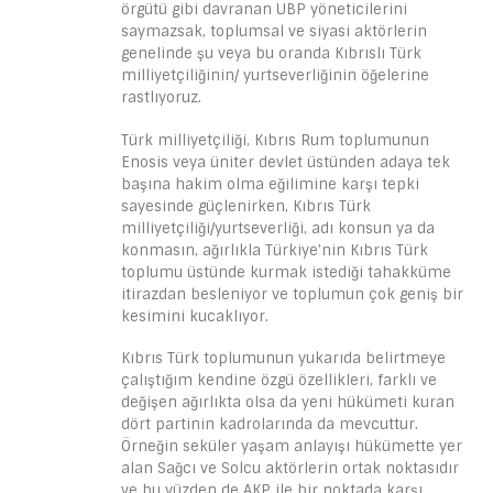
örgütü gibi davranan UBP yöneticilerini
saymazsak, toplumsal ve siyasi aktörlerin
genelinde şu veya bu oranda Kıbrıslı Türk
milliyetçiliğinin/ yurtseverliğinin öğelerine
rastlıyoruz.
Türk milliyetçiliği, Kıbrıs Rum toplumunun
Enosis veya üniter devlet üstünden adaya tek
başına hakim olma eğilimine karşı tepki
sayesinde güçlenirken, Kıbrıs Türk
milliyetçiliği/yurtseverliği, adı konsun ya da
konmasın, ağırlıkla Türkiye’nin Kıbrıs Türk
toplumu üstünde kurmak istediği tahakküme
itirazdan besleniyor ve toplumun çok geniş bir
kesimini kucaklıyor.
Kıbrıs Türk toplumunun yukarıda belirtmeye
çalıştığım kendine özgü özellikleri, farklı ve
değişen ağırlıkta olsa da yeni hükümeti kuran
dört partinin kadrolarında da mevcuttur.
Örneğin seküler yaşam anlayışı hükümette yer
alan Sağcı ve Solcu aktörlerin ortak noktasıdır
ve bu yüzden de AKP ile bir noktada karşı