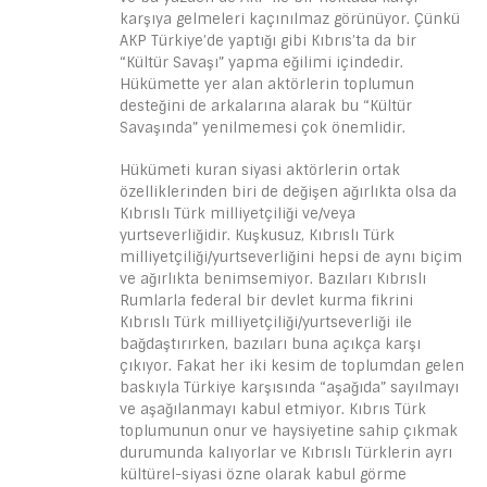
karşıya gelmeleri kaçınılmaz görünüyor. Çünkü
AKP Türkiye’de yaptığı gibi Kıbrıs’ta da bir
“Kültür Savaşı” yapma eğilimi içindedir.
Hükümette yer alan aktörlerin toplumun
desteğini de arkalarına alarak bu “Kültür
Savaşında” yenilmemesi çok önemlidir.
Hükümeti kuran siyasi aktörlerin ortak
özelliklerinden biri de değişen ağırlıkta olsa da
Kıbrıslı Türk milliyetçiliği ve/veya
yurtseverliğidir. Kuşkusuz, Kıbrıslı Türk
milliyetçiliği/yurtseverliğini hepsi de aynı biçim
ve ağırlıkta benimsemiyor. Bazıları Kıbrıslı
Rumlarla federal bir devlet kurma fikrini
Kıbrıslı Türk milliyetçiliği/yurtseverliği ile
bağdaştırırken, bazıları buna açıkça karşı
çıkıyor. Fakat her iki kesim de toplumdan gelen
baskıyla Türkiye karşısında “aşağıda” sayılmayı
ve aşağılanmayı kabul etmiyor. Kıbrıs Türk
toplumunun onur ve haysiyetine sahip çıkmak
durumunda kalıyorlar ve Kıbrıslı Türklerin ayrı
kültürel-siyasi özne olarak kabul görme