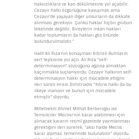
haksızlıklara ve kan dökülmesine yol açabilir.
Cezayir halkı özgürlüğüne kavuşmalı ama
Cezayir’de yaşayan diğer unsurların da dikkate
alınması gerekiyor. Çünkü haklar hiçbir grubun
tekelinde değildir. Bireylerin insan hakları
kadar toplumların da hakları göz önünde
bulundurulmalıdır.”
Halit Ali Rıza’nın konuşması Kıbrıslı Rumların
sert tepkisine yol açtı. Ali Rıza “self-
determinasyon” sözcüğünü ağzına almaktan
kaçınmakla suçlanıyordu. Cezayir halkının self-
determinasyon hakkı için mücadele ettiğini
ileri süren Hrisis Dimitriadis “Kıbrıs halkı da bu
ilkeye inanıyor ve bunun için mücadele
etmiştir” diyordu.
Milletvekili Ahmet Mithat Berberoğlu ise
Temsilciler Meclisi’nin karar alabilmesi için
alınacak kararın resmî gazetede yayınlanması
gerektiğini ileri sürerek, “aksi halde Meclis
karar alamaz, temennide bulunabilir” diyordu.