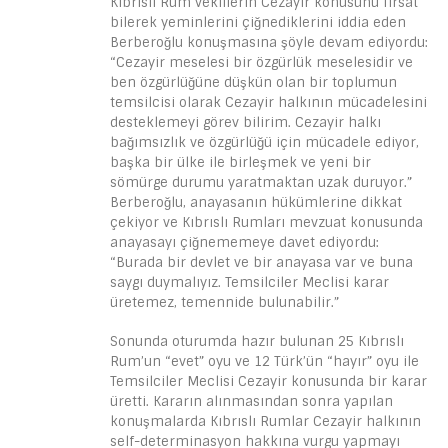
Kıbrıslı Rum vekillerin Cezayir konusunu fırsat
bilerek yeminlerini çiğnediklerini iddia eden
Berberoğlu konuşmasına şöyle devam ediyordu:
“Cezayir meselesi bir özgürlük meselesidir ve
ben özgürlüğüne düşkün olan bir toplumun
temsilcisi olarak Cezayir halkının mücadelesini
desteklemeyi görev bilirim. Cezayir halkı
bağımsızlık ve özgürlüğü için mücadele ediyor,
başka bir ülke ile birleşmek ve yeni bir
sömürge durumu yaratmaktan uzak duruyor.”
Berberoğlu, anayasanın hükümlerine dikkat
çekiyor ve Kıbrıslı Rumları mevzuat konusunda
anayasayı çiğnememeye davet ediyordu:
“Burada bir devlet ve bir anayasa var ve buna
saygı duymalıyız. Temsilciler Meclisi karar
üretemez, temennide bulunabilir.”
Sonunda oturumda hazır bulunan 25 Kıbrıslı
Rum’un “evet” oyu ve 12 Türk’ün “hayır” oyu ile
Temsilciler Meclisi Cezayir konusunda bir karar
üretti. Kararın alınmasından sonra yapılan
konuşmalarda Kıbrıslı Rumlar Cezayir halkının
self-determinasyon hakkına vurgu yapmayı