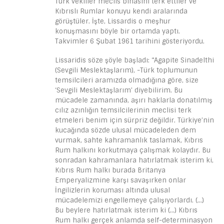
Türk vekiller meclis binasını terk ettiler ve
Kıbrıslı Rumlar konuyu kendi aralarında
görüştüler. İşte, Lissardis o meşhur
konuşmasını böyle bir ortamda yaptı.
Takvimler 6 Şubat 1961 tarihini gösteriyordu.
Lissaridis söze şöyle başladı: “Agapite Sinadelthi
(Sevgili Meslektaşlarım), -Türk toplumunun
temsilcileri aramızda olmadığına göre, size
‘Sevgili Meslektaşlarım’ diyebilirim. Bu
mücadele zamanında, aşırı haklarla donatılmış
cılız azınlığın temsilcilerinin meclisi terk
etmeleri benim için sürpriz değildir. Türkiye’nin
kucağında sözde ulusal mücadeleden dem
vurmak, sahte kahramanlık taslamak, Kıbrıs
Rum halkını korkutmaya çalışmak kolaydır. Bu
sonradan kahramanlara hatırlatmak isterim ki,
Kıbrıs Rum halkı burada Britanya
Emperyalizmine karşı savaşırken onlar
İngilizlerin koruması altında ulusal
mücadelemizi engellemeye çalışıyorlardı. (…)
Bu beylere hatırlatmak isterim ki (…) Kıbrıs
Rum halkı gerçek anlamda self-determinasyon