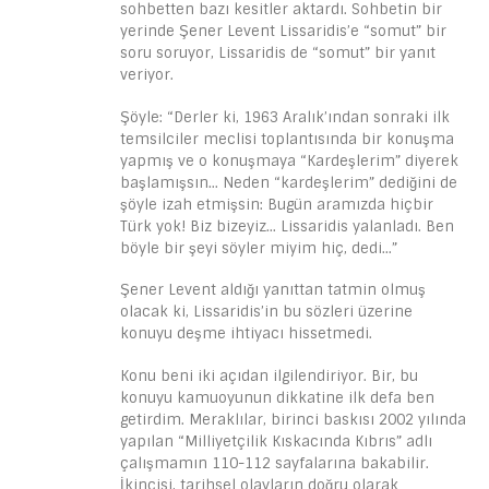
sohbetten bazı kesitler aktardı. Sohbetin bir
yerinde Şener Levent Lissaridis’e “somut” bir
soru soruyor, Lissaridis de “somut” bir yanıt
veriyor.
Şöyle: “Derler ki, 1963 Aralık’ından sonraki ilk
temsilciler meclisi toplantısında bir konuşma
yapmış ve o konuşmaya “Kardeşlerim” diyerek
başlamışsın… Neden “kardeşlerim” dediğini de
şöyle izah etmişsin: Bugün aramızda hiçbir
Türk yok! Biz bizeyiz… Lissaridis yalanladı. Ben
böyle bir şeyi söyler miyim hiç, dedi…”
Şener Levent aldığı yanıttan tatmin olmuş
olacak ki, Lissaridis’in bu sözleri üzerine
konuyu deşme ihtiyacı hissetmedi.
Konu beni iki açıdan ilgilendiriyor. Bir, bu
konuyu kamuoyunun dikkatine ilk defa ben
getirdim. Meraklılar, birinci baskısı 2002 yılında
yapılan “Milliyetçilik Kıskacında Kıbrıs” adlı
çalışmamın 110-112 sayfalarına bakabilir.
İkincisi, tarihsel olayların doğru olarak