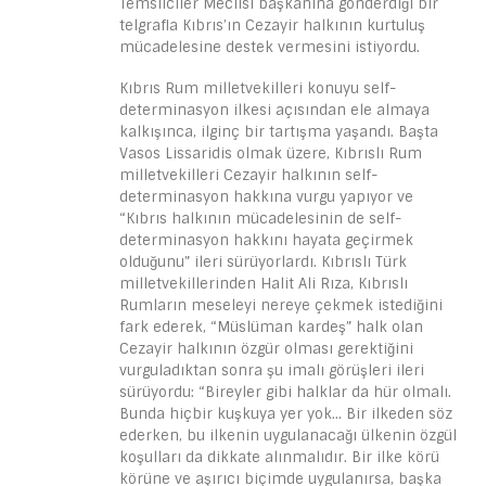
Temsilciler Meclisi başkanına gönderdiği bir
telgrafla Kıbrıs’ın Cezayir halkının kurtuluş
mücadelesine destek vermesini istiyordu.
Kıbrıs Rum milletvekilleri konuyu self-
determinasyon ilkesi açısından ele almaya
kalkışınca, ilginç bir tartışma yaşandı. Başta
Vasos Lissaridis olmak üzere, Kıbrıslı Rum
milletvekilleri Cezayir halkının self-
determinasyon hakkına vurgu yapıyor ve
“Kıbrıs halkının mücadelesinin de self-
determinasyon hakkını hayata geçirmek
olduğunu” ileri sürüyorlardı. Kıbrıslı Türk
milletvekillerinden Halit Ali Rıza, Kıbrıslı
Rumların meseleyi nereye çekmek istediğini
fark ederek, “Müslüman kardeş” halk olan
Cezayir halkının özgür olması gerektiğini
vurguladıktan sonra şu imalı görüşleri ileri
sürüyordu: “Bireyler gibi halklar da hür olmalı.
Bunda hiçbir kuşkuya yer yok… Bir ilkeden söz
ederken, bu ilkenin uygulanacağı ülkenin özgül
koşulları da dikkate alınmalıdır. Bir ilke körü
körüne ve aşırıcı biçimde uygulanırsa, başka