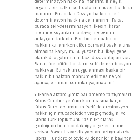
determinasyon hakkına inanırım. Birleşik,
organik bir halkın self-determinasyon hakkına
inanırım. Bu açıdan Cezayir halkının self-
determinasyon hakkına da inanırım. Fakat
burada self-determinasyon ilkesini karar
metnine koyanların anlayışı ile benim
anlayışım farklıdır. Ben bir cemaatin bu
hakkını kullanırken diğer cemaati baskı altına
almasına karşıyım. Bu yüzden bu ilkeyi genel
olarak dile getirmenin bazı dezavantajları var.
Bana göre bütün halkların self-determinasyon
hakkı var. Bu hakkın uygulanması başka bir
halkın bu haktan mahrum edilmesine yol
açarsa, o zaman sorunlar yaşanabilir.”
Yukarıya aktardığımız parlamento tartışmaları
Kıbrıs Cumhuriyeti’nin kurulmasına karşın
Kıbrıs Rum toplumunun “self-determinasyon
hakkı” için mücadeleden vazgeçmediğini ve
Kıbrıs Türk toplumunu “azınlık” olarak
gördüğünü bütün çıplaklığıyla gözler önüne
seriyor. Vasos Lissaridis yapılan tartışmalarda
Kıbrıslı Türklere öfkeyle yüklenenlerin başında