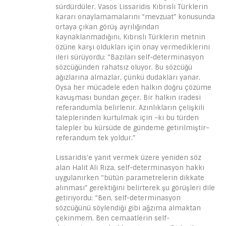
sürdürdüler. Vasos Lissaridis Kıbrıslı Türklerin
kararı onaylamamalarını “mevzuat” konusunda
ortaya çıkan görüş ayrılığından
kaynaklanmadığını, Kıbrıslı Türklerin metnin
özüne karşı oldukları için onay vermediklerini
ileri sürüyordu: “Bazıları self-determinasyon
sözcüğünden rahatsız oluyor. Bu sözcüğü
ağızlarına almazlar, çünkü dudakları yanar.
Oysa her mücadele eden halkın doğru çözüme
kavuşması bundan geçer. Bir halkın iradesi
referandumla belirlenir. Azınlıkların çelişkili
taleplerinden kurtulmak için –ki bu türden
talepler bu kürsüde de gündeme getirilmiştir–
referandum tek yoldur.”
Lissaridis’e yanıt vermek üzere yeniden söz
alan Halit Ali Rıza, self-determinasyon hakkı
uygulanırken “bütün parametrelerin dikkate
alınması” gerektiğini belirterek şu görüşleri dile
getiriyordu: “Ben, self-determinasyon
sözcüğünü söylendiği gibi ağzıma almaktan
çekinmem. Ben cemaatlerin self-