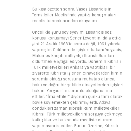
Bu kısa özetten sonra, Vasos Lissaridis’in
Temsilciler Meclisi’nde yaptığı konuşmaları
meclis tutanaklarından okuyalım.
Öncelikle şunu söyleyeyim: Lissaridis söz
konusu konuşmayı Şener Levent’in iddia ettiği
gibi 21 Aralık 1963’te sonra değil, 1961 yılında
yapmıştır. O dönemde içişleri bakanı Yorgacis,
Makarios karşıtı milliyetçi Kıbrıslı Rumları
öldürtmekle iştigal ediyordu. Dönemin Kıbrıslı
Türk milletvekilleri Ankara’ya yaptıkları bir
ziyarette Kıbrıs’ta işlenen cinayetlerden kimin
sorumlu olduğu sorusuna muhatap olunca,
haklı ve doğru bir şekilde cinayetlerden içişleri
bakanı Yorgacis’in sorumlu olduğunu ima
ettiler. “İma ettiler” diyorum çünkü tam olarak
böyle söylemekten çekinmişlerdi. Adaya
döndükleri zaman Kıbrıslı Rum milletvekilleri
Kıbrıslı Türk milletvekillerini sorguya çekmeye
kalkıştılar ve bu konuda mecliste oturum
yapılmasını istediler. Bunun üzerine, Kıbrıslı