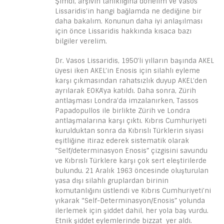
Şimdi, arşivin tanıklığına dönelim ve Vasos
Lissaridis’in hangi bağlamda ne dediğine bir
daha bakalım. Konunun daha iyi anlaşılması
için önce Lissaridis hakkında kısaca bazı
bilgiler verelim.
Dr. Vasos Lissaridis, 1950’li yılların başında AKEL
üyesi iken AKEL’in Enosis için silahlı eyleme
karşı çıkmasından rahatsızlık duyup AKEL’den
ayrılarak EOKA’ya katıldı. Daha sonra, Zürih
antlaşması Londra’da imzalanırken, Tassos
Papadopullos ile birlikte Zürih ve Londra
antlaşmalarına karşı çıktı. Kıbrıs Cumhuriyeti
kurulduktan sonra da Kıbrıslı Türklerin siyasi
eşitliğine itiraz ederek sistematik olarak
“Self/determinasyon Enosis” çizgisini savundu
ve Kıbrıslı Türklere karşı çok sert eleştirilerde
bulundu. 21 Aralık 1963 öncesinde oluşturulan
yasa dışı silahlı gruplardan birinin
komutanlığını üstlendi ve Kıbrıs Cumhuriyeti’ni
yıkarak “Self-Determinasyon/Enosis” yolunda
ilerlemek için şiddet dahil, her yola baş vurdu.
Etnik şiddet eylemlerinde bizzat yer aldı.