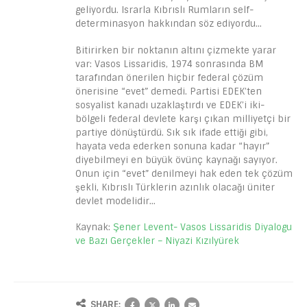
geliyordu. Israrla Kıbrıslı Rumların self-
determinasyon hakkından söz ediyordu…
Bitirirken bir noktanın altını çizmekte yarar
var: Vasos Lissaridis, 1974 sonrasında BM
tarafından önerilen hiçbir federal çözüm
önerisine “evet” demedi. Partisi EDEK’ten
sosyalist kanadı uzaklaştırdı ve EDEK’i iki-
bölgeli federal devlete karşı çıkan milliyetçi bir
partiye dönüştürdü. Sık sık ifade ettiği gibi,
hayata veda ederken sonuna kadar “hayır”
diyebilmeyi en büyük övünç kaynağı sayıyor.
Onun için “evet” denilmeyi hak eden tek çözüm
şekli, Kıbrıslı Türklerin azınlık olacağı üniter
devlet modelidir…
Kaynak:
Şener Levent- Vasos Lissaridis Diyalogu
ve Bazı Gerçekler – Niyazi Kızılyürek
SHARE: