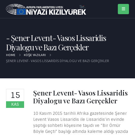
Şener Levent- Vasos Lissaridis
Diyalogu ve Bazı Gerçekler
HOME
KÖŞE YAZILARI
ŞENER LEVENT- VASOS LISSARIDIS DIYALOGU VE BAZI GERÇEKLER
Şener Levent- Vasos Lissaridis
15
Diyalogu ve Bazı Gerçekler
KAS
10 Kasım 2015 tarihli Afrika gazetesinde Şener
Levent Vasos Lissaridis ile Lissaridis’in evinde
yaptığı sohbeti köşesine taşıdı ve “Bir Ömür
Böyle Geçti” başlığı altında kaleme aldığı yazıda