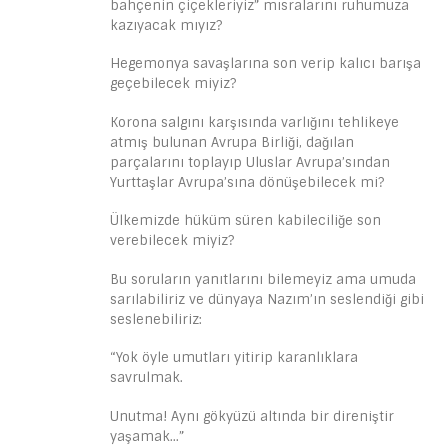
bahçenin çiçekleriyiz” mısralarını ruhumuza
kazıyacak mıyız?
Hegemonya savaşlarına son verip kalıcı barışa
geçebilecek miyiz?
Korona salgını karşısında varlığını tehlikeye
atmış bulunan Avrupa Birliği, dağılan
parçalarını toplayıp Uluslar Avrupa’sından
Yurttaşlar Avrupa’sına dönüşebilecek mi?
Ülkemizde hüküm süren kabileciliğe son
verebilecek miyiz?
Bu soruların yanıtlarını bilemeyiz ama umuda
sarılabiliriz ve dünyaya Nazım’ın seslendiği gibi
seslenebiliriz:
“Yok öyle umutları yitirip karanlıklara
savrulmak.
Unutma! Aynı gökyüzü altında bir direniştir
yaşamak…”