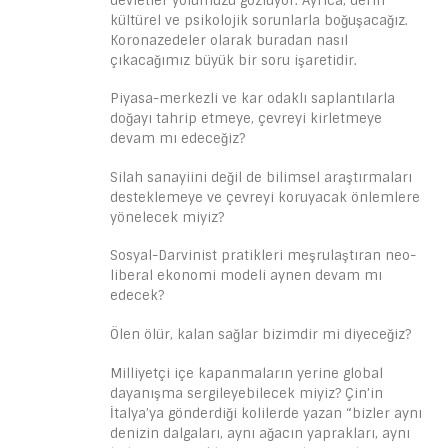
devletler yolumuzu gözlüyor. Ayrıca, derin
kültürel ve psikolojik sorunlarla boğuşacağız.
Koronazedeler olarak buradan nasıl
çıkacağımız büyük bir soru işaretidir.
Piyasa-merkezli ve kar odaklı saplantılarla
doğayı tahrip etmeye, çevreyi kirletmeye
devam mı edeceğiz?
Silah sanayiini değil de bilimsel araştırmaları
desteklemeye ve çevreyi koruyacak önlemlere
yönelecek miyiz?
Sosyal-Darvinist pratikleri meşrulaştıran neo-
liberal ekonomi modeli aynen devam mı
edecek?
Ölen ölür, kalan sağlar bizimdir mi diyeceğiz?
Milliyetçi içe kapanmaların yerine global
dayanışma sergileyebilecek miyiz? Çin’in
İtalya’ya gönderdiği kolilerde yazan “bizler aynı
denizin dalgaları, aynı ağacın yaprakları, aynı