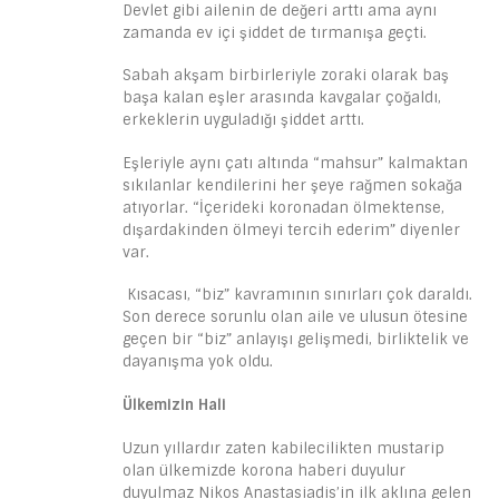
Devlet gibi ailenin de değeri arttı ama aynı
zamanda ev içi şiddet de tırmanışa geçti.
Sabah akşam birbirleriyle zoraki olarak baş
başa kalan eşler arasında kavgalar çoğaldı,
erkeklerin uyguladığı şiddet arttı.
Eşleriyle aynı çatı altında “mahsur” kalmaktan
sıkılanlar kendilerini her şeye rağmen sokağa
atıyorlar. “İçerideki koronadan ölmektense,
dışardakinden ölmeyi tercih ederim” diyenler
var.
Kısacası, “biz” kavramının sınırları çok daraldı.
Son derece sorunlu olan aile ve ulusun ötesine
geçen bir “biz” anlayışı gelişmedi, birliktelik ve
dayanışma yok oldu.
Ülkemizin Hali
Uzun yıllardır zaten kabilecilikten mustarip
olan ülkemizde korona haberi duyulur
duyulmaz Nikos Anastasiadis’in ilk aklına gelen