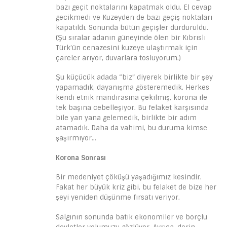
bazı geçit noktalarını kapatmak oldu. El cevap
gecikmedi ve Kuzeyden de bazı geçiş noktaları
kapatıldı. Sonunda bütün geçişler durduruldu.
(Şu sıralar adanın güneyinde ölen bir Kıbrıslı
Türk’ün cenazesini kuzeye ulaştırmak için
çareler arıyor, duvarlara tosluyorum.)
Şu küçücük adada “biz” diyerek birlikte bir şey
yapamadık, dayanışma gösteremedik. Herkes
kendi etnik mandırasına çekilmiş, korona ile
tek başına cebelleşiyor. Bu felaket karşısında
bile yan yana gelemedik, birlikte bir adım
atamadık. Daha da vahimi, bu duruma kimse
şaşırmıyor…
Korona Sonrası
Bir medeniyet çöküşü yaşadığımız kesindir.
Fakat her büyük kriz gibi, bu felaket de bize her
şeyi yeniden düşünme fırsatı veriyor.
Salgının sonunda batık ekonomiler ve borçlu