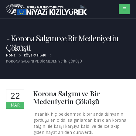
Korona Salgını ve Bir Medeniyetin
Çöküşü
HOME
KÖŞE YAZILARI
KORONA SALGINI VE BIR MEDENIYETIN ÇÖKÜŞÜ
Korona Salgını ve Bir
22
Medeniyetin Çöküşü
MAR
İnsanlık hiç beklenmedik bir anda dünyanın
gördüğü en ciddi salgınlardan biri olan korona
salgını ile karşı karşıya kaldı ve delice akıp
giden hayat aniden duruverdi.