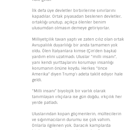
İlk defa üye devletler birbirlerine sınırlarını
kapadılar. Ortak piyasadan beslenen devletler,
ortaklığı unutup, açıkça ölenler benim
ulusumdan olmasın demeye getiriyorlar.
Milliyetçilik tavan yaptı ve zaten cılız olan ortak
Avrupalılık duyarlılığı bir anda tamamen yok
oldu. Ölen İtalyanlara kimse (Çin’den başka)
yardım elini uzatmadı. Uluslar “milli insanı”,
yani kendi yurttaşlarını korumayı insanlığı
korumanın önüne koydu. Herkes “önce
Amerika” diyen Trump’ı adeta taklit ediyor hale
geldi.
“Milli insanı” biyolojik bir varlık olarak
tanımlayan ırkçılara ise gün doğdu, ırkçılık her
yerde patladı.
Uluslarından kopan göçmenlerin, mültecilerin
ve sığınmacıların durumu ise çok vahim.
Onlarla ilgilenen yok. Daracık kamplarda