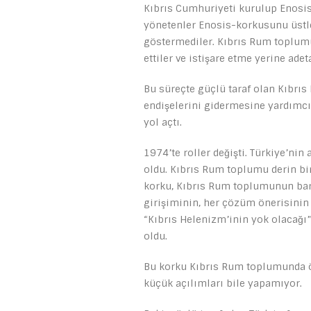
Kıbrıs Cumhuriyeti kurulup Enosi
yönetenler Enosis-korkusunu üstle
göstermediler. Kıbrıs Rum toplumu
ettiler ve istişare etme yerine adet
Bu süreçte güçlü taraf olan Kıbrı
endişelerini gidermesine yardımcı
yol açtı.
1974’te roller değişti. Türkiye’nin
oldu. Kıbrıs Rum toplumu derin bi
korku, Kıbrıs Rum toplumunun bar
girişiminin, her çözüm önerisinin 
“Kıbrıs Helenizm’inin yok olacağı
oldu.
Bu korku Kıbrıs Rum toplumunda öy
küçük açılımları bile yapamıyor.