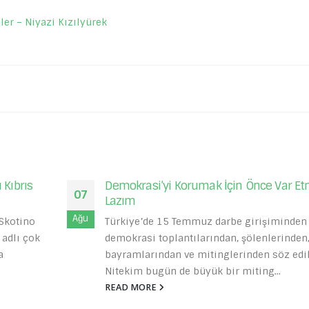
ler – Niyazi Kızılyürek
r Etmek
Cumhuriyet Çocuklarıyız Biz!
30
Cumhuriyet çocuklarıyız biz. Dünyaya
Ağu
en beri
cumhuriyetle birlikte geldik. Bu yüzden şa
den,
bir kuşak olarak görülüyorduk. Biz
diliyor.
doğduğumuzda kibirli sömürgeciler çekip
gitmişti....
READ MORE