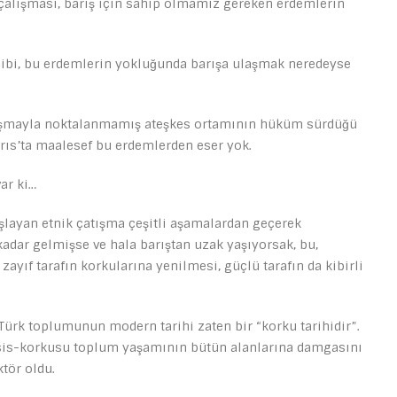
 çalışması, barış için sahip olmamız gereken erdemlerin
 gibi, bu erdemlerin yokluğunda barışa ulaşmak neredeyse
aşmayla noktalanmamış ateşkes ortamının hüküm sürdüğü
rıs’ta maalesef bu erdemlerden eser yok.
ar ki…
başlayan etnik çatışma çeşitli aşamalardan geçerek
dar gelmişse ve hala barıştan uzak yaşıyorsak, bu,
ayıf tarafın korkularına yenilmesi, güçlü tarafın da kibirli
 Türk toplumunun modern tarihi zaten bir “korku tarihidir”.
nosis-korkusu toplum yaşamının bütün alanlarına damgasını
ktör oldu.