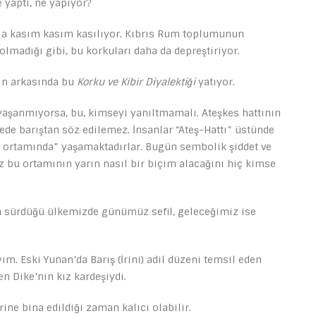
e yaptı, ne yapıyor?
yla kasım kasım kasılıyor. Kıbrıs Rum toplumunun
lmadığı gibi, bu korkuları daha da depreştiriyor.
ın arkasında bu
Korku ve Kibir Diyalektiği
yatıyor.
 yaşanmıyorsa, bu, kimseyi yanıltmamalı. Ateşkes hattının
kede barıştan söz edilemez. İnsanlar “Ateş-Hattı” üstünde
aş ortamında” yaşamaktadırlar. Bugün sembolik şiddet ve
z bu ortamının yarın nasıl bir biçim alacağını hiç kimse
sürdüğü ülkemizde günümüz sefil, geleceğimiz ise
ım. Eski Yunan’da Barış (İrini) adil düzeni temsil eden
en Dike’nin kız kardeşiydi.
rine bina edildiği zaman kalıcı olabilir.