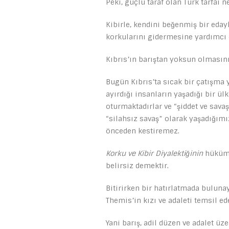
Peki, güçlü taraf olan Türk tarfaı n
Kibirle, kendini beğenmiş bir eda
korkularını gidermesine yardımcı o
Kıbrıs’ın barıştan yoksun olmasın
Bugün Kıbrıs’ta sıcak bir çatışma
ayırdığı insanların yaşadığı bir ül
oturmaktadırlar ve “şiddet ve sav
“silahsız savaş” olarak yaşadığımı
önceden kestiremez.
Korku ve Kibir Diyalektiğinin
hüküm 
belirsiz demektir.
Bitirirken bir hatırlatmada bulunay
Themis’in kızı ve adaleti temsil ed
Yani barış, adil düzen ve adalet üze