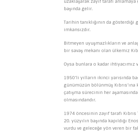
uzaklaşarak zayıf tarafı anlamaya
başında gelir.
Tarihin tanıklığının da gösterdiği
imkansızdır.
Bitmeyen uyuşmazlıkların ve anl
bir savaş mekanı olan ülkemiz Kıb
Oysa bunlara o kadar ihtiyacımız v
1950’li yılların ikinci yarısında 
günümüzün bölünmüş Kıbrıs’ına ka
çatışma sürecinin her aşamasında z
olmasındandır.
1974 öncesinin zayıf tarafı Kıbrıs
20. yüzyılın başında kapıldığı E
vurdu ve geleceğe yön veren bir fa