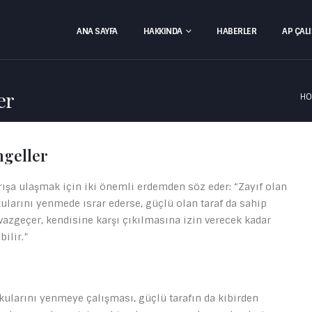
ANA SAYFA
HAKKINDA
HABERLER
AP ÇAL
er
HO
ngeller
arışa ulaşmak için iki önemli erdemden söz eder: “Zayıf olan
kularını yenmede ısrar ederse, güçlü olan taraf da sahip
azgeçer, kendisine karşı çıkılmasına izin verecek kadar
ilir.”
rkularını yenmeye çalışması, güçlü tarafın da kibirden