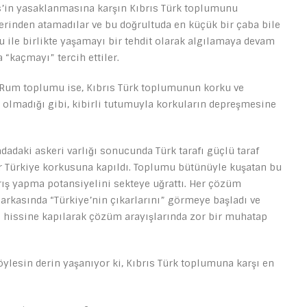
s’in yasaklanmasına karşın Kıbrıs Türk toplumunu
rinden atamadılar ve bu doğrultuda en küçük bir çaba bile
 ile birlikte yaşamayı bir tehdit olarak algılamaya devam
a “kaçmayı” tercih ettiler.
s Rum toplumu ise, Kıbrıs Türk toplumunun korku ve
 olmadığı gibi, kibirli tutumuyla korkuların depreşmesine
 adadaki askeri varlığı sonucunda Türk tarafı güçlü taraf
r Türkiye korkusuna kapıldı. Toplumu bütünüyle kuşatan bu
ış yapma potansiyelini sekteye uğrattı. Her çözüm
arkasında “Türkiye’nin çıkarlarını” görmeye başladı ve
” hissine kapılarak çözüm arayışlarında zor bir muhatap
lesin derin yaşanıyor ki, Kıbrıs Türk toplumuna karşı en