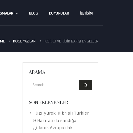
IŞMALARI
BLOG
DUYURULAR
İLETIŞIM
KORKU VE KIBIR BARIŞI ENGELLER
ME
KÖŞE YAZILARI
ARAMA
SON EKLENENLER
Kızılyürek: Kıbrıslı Türkler
9 Haziran’da sandığa
giderek Avrupa’daki