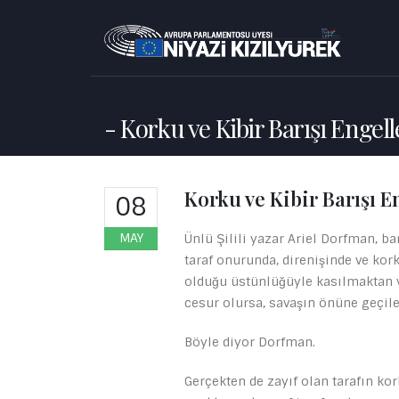
Korku ve Kibir Barışı Engell
Korku ve Kibir Barışı E
08
MAY
Ünlü Şilili yazar Ariel Dorfman, b
taraf onurunda, direnişinde ve kor
olduğu üstünlüğüyle kasılmaktan v
cesur olursa, savaşın önüne geçileb
Böyle diyor Dorfman.
Gerçekten de zayıf olan tarafın ko