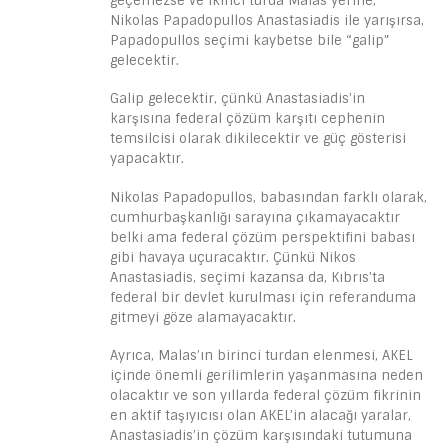
geçemezse ve ikinci turda Malas yerine,
Nikolas Papadopullos Anastasiadis ile yarışırsa,
Papadopullos seçimi kaybetse bile “galip”
gelecektir.
Galip gelecektir, çünkü Anastasiadis’in
karşısına federal çözüm karşıtı cephenin
temsilcisi olarak dikilecektir ve güç gösterisi
yapacaktır.
Nikolas Papadopullos, babasından farklı olarak,
cumhurbaşkanlığı sarayına çıkamayacaktır
belki ama federal çözüm perspektifini babası
gibi havaya uçuracaktır. Çünkü Nikos
Anastasiadis, seçimi kazansa da, Kıbrıs’ta
federal bir devlet kurulması için referanduma
gitmeyi göze alamayacaktır.
Ayrıca, Malas’ın birinci turdan elenmesi, AKEL
içinde önemli gerilimlerin yaşanmasına neden
olacaktır ve son yıllarda federal çözüm fikrinin
en aktif taşıyıcısı olan AKEL’in alacağı yaralar,
Anastasiadis’in çözüm karşısındaki tutumuna