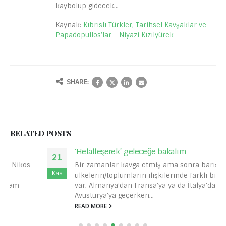
kaybolup gidecek…
Kaynak:
Kıbrıslı Türkler, Tarihsel Kavşaklar ve
Papadopullos’lar – Niyazi Kızılyürek
SHARE:
RELATED
POSTS
‘Helalleşerek’ geleceğe bakalım
21
Bir zamanlar kavga etmiş ama sonra barışmış
Kas
ülkelerin/toplumların ilişkilerinde farklı bir huzur
var. Almanya’dan Fransa’ya ya da İtalya’dan
Avusturya’ya geçerken...
READ MORE