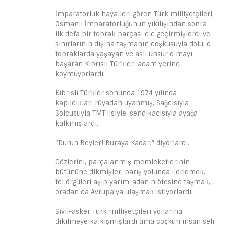
İmparatorluk hayalleri gören Türk milliyetçileri,
Osmanlı İmparatorluğunun yıkılışından sonra
ilk defa bir toprak parçası ele geçirmişlerdi ve
sınırlarının dışına taşmanın coşkusuyla dolu, o
topraklarda yaşayan ve asli unsur olmayı
başaran Kıbrıslı Türkleri adam yerine
koymuyorlardı.
Kıbrıslı Türkler sonunda 1974 yılında
kapıldıkları rüyadan uyanmış, Sağcısıyla
Solcusuyla TMT’lisiyle, sendikacısıyla ayağa
kalkmışlardı.
“Durun Beyler! Buraya Kadar!” diyorlardı.
Gözlerini, parçalanmış memleketlerinin
bütününe dikmişler, barış yolunda ilerlemek,
tel örgüleri aşıp yarım-adanın ötesine taşmak,
oradan da Avrupa’ya ulaşmak istiyorlardı.
Sivil-asker Türk milliyetçileri yollarına
dikilmeye kalkışmışlardı ama coşkun insan seli