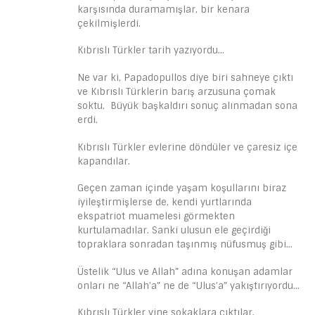
karşısında duramamışlar, bir kenara
çekilmişlerdi.
Kıbrıslı Türkler tarih yazıyordu…
Ne var ki, Papadopullos diye biri sahneye çıktı
ve Kıbrıslı Türklerin barış arzusuna çomak
soktu. Büyük başkaldırı sonuç alınmadan sona
erdi.
Kıbrıslı Türkler evlerine döndüler ve çaresiz içe
kapandılar.
Geçen zaman içinde yaşam koşullarını biraz
iyileştirmişlerse de, kendi yurtlarında
ekspatriot muamelesi görmekten
kurtulamadılar. Sanki ulusun ele geçirdiği
topraklara sonradan taşınmış nüfusmuş gibi…
Üstelik “Ulus ve Allah” adına konuşan adamlar
onları ne “Allah’a” ne de “Ulus’a” yakıştırıyordu…
Kıbrıslı Türkler yine sokaklara çıktılar.