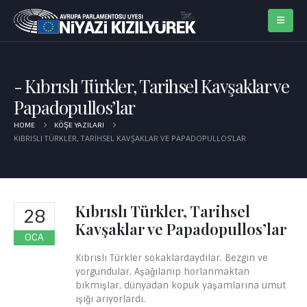
Kıbrıslı Türkler, Tarihsel Kavşaklar ve
Papadopullos’lar
HOME
KÖŞE YAZILARI
KIBRISLI TÜRKLER, TARIHSEL KAVŞAKLAR VE PAPADOPULLOS’LAR
Kıbrıslı Türkler, Tarihsel
28
Kavşaklar ve Papadopullos’lar
OCA
Kıbrıslı Türkler sokaklardaydılar. Bezgin ve
yorgundular. Aşağılanıp horlanmaktan
bıkmışlar, dünyadan kopuk yaşamlarına umut
ışığı arıyorlardı.