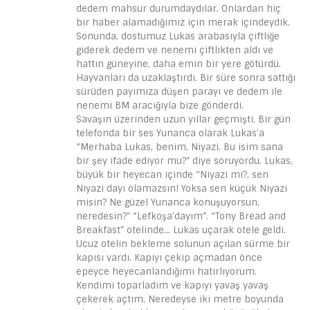
dedem mahsur durumdaydılar. Onlardan hiç
bir haber alamadığımız için merak içindeydik.
Sonunda, dostumuz Lukas arabasıyla çiftliğe
giderek dedem ve nenemi çiftlikten aldı ve
hattın güneyine, daha emin bir yere götürdü.
Hayvanları da uzaklaştırdı. Bir süre sonra sattığı
sürüden payımıza düşen parayı ve dedem ile
nenemi BM aracığıyla bize gönderdi.
Savaşın üzerinden uzun yıllar geçmişti. Bir gün
telefonda bir ses Yunanca olarak Lukas’a
“Merhaba Lukas, benim, Niyazi. Bu isim sana
bir şey ifade ediyor mu?” diye soruyordu. Lukas,
büyük bir heyecan içinde “Niyazi mi?, sen
Niyazi dayı olamazsın! Yoksa sen küçük Niyazi
misin? Ne güzel Yunanca konuşuyorsun,
neredesin?” “Lefkoşa’dayım”. “Tony Bread and
Breakfast” otelinde… Lukas uçarak otele geldi.
Ucuz otelin bekleme solunun açılan sürme bir
kapısı vardı. Kapıyı çekip açmadan önce
epeyce heyecanlandığımı hatırlıyorum.
Kendimi toparladım ve kapıyı yavaş yavaş
çekerek açtım. Neredeyse iki metre boyunda