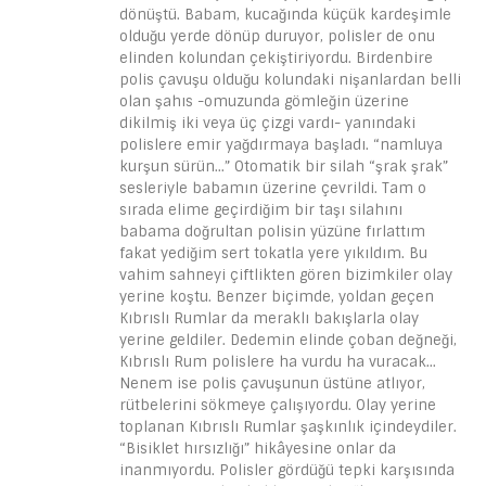
dönüştü. Babam, kucağında küçük kardeşimle
olduğu yerde dönüp duruyor, polisler de onu
elinden kolundan çekiştiriyordu. Birdenbire
polis çavuşu olduğu kolundaki nişanlardan belli
olan şahıs -omuzunda gömleğin üzerine
dikilmiş iki veya üç çizgi vardı- yanındaki
polislere emir yağdırmaya başladı. “namluya
kurşun sürün…” Otomatik bir silah “şrak şrak”
sesleriyle babamın üzerine çevrildi. Tam o
sırada elime geçirdiğim bir taşı silahını
babama doğrultan polisin yüzüne fırlattım
fakat yediğim sert tokatla yere yıkıldım. Bu
vahim sahneyi çiftlikten gören bizimkiler olay
yerine koştu. Benzer biçimde, yoldan geçen
Kıbrıslı Rumlar da meraklı bakışlarla olay
yerine geldiler. Dedemin elinde çoban değneği,
Kıbrıslı Rum polislere ha vurdu ha vuracak…
Nenem ise polis çavuşunun üstüne atlıyor,
rütbelerini sökmeye çalışıyordu. Olay yerine
toplanan Kıbrıslı Rumlar şaşkınlık içindeydiler.
“Bisiklet hırsızlığı” hikâyesine onlar da
inanmıyordu. Polisler gördüğü tepki karşısında