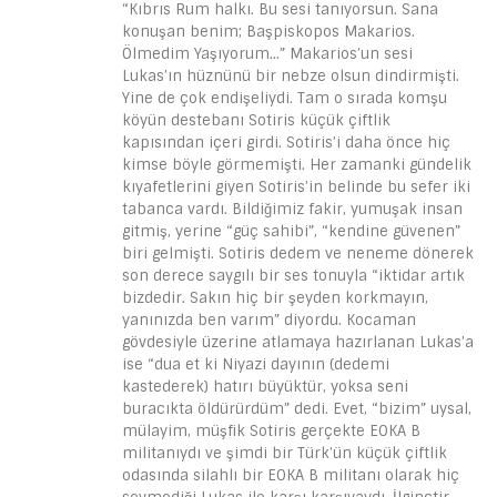
“Kıbrıs Rum halkı. Bu sesi tanıyorsun. Sana
konuşan benim; Başpiskopos Makarios.
Ölmedim Yaşıyorum…” Makarios’un sesi
Lukas’ın hüznünü bir nebze olsun dindirmişti.
Yine de çok endişeliydi. Tam o sırada komşu
köyün destebanı Sotiris küçük çiftlik
kapısından içeri girdi. Sotiris’i daha önce hiç
kimse böyle görmemişti. Her zamanki gündelik
kıyafetlerini giyen Sotiris’in belinde bu sefer iki
tabanca vardı. Bildiğimiz fakir, yumuşak insan
gitmiş, yerine “güç sahibi”, “kendine güvenen”
biri gelmişti. Sotiris dedem ve neneme dönerek
son derece saygılı bir ses tonuyla “iktidar artık
bizdedir. Sakın hiç bir şeyden korkmayın,
yanınızda ben varım” diyordu. Kocaman
gövdesiyle üzerine atlamaya hazırlanan Lukas’a
ise “dua et ki Niyazi dayının (dedemi
kastederek) hatırı büyüktür, yoksa seni
buracıkta öldürürdüm” dedi. Evet, “bizim” uysal,
mülayim, müşfik Sotiris gerçekte EOKA B
militanıydı ve şimdi bir Türk’ün küçük çiftlik
odasında silahlı bir EOKA B militanı olarak hiç