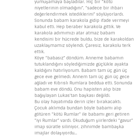
yumuşamaya başladılar. Hiç bir “kötü
niyetlerinin olmadığını”, “sadece bir ihbarı
değerlendirmek istediklerini” söylüyorlardı.
Sonunda babam karakola gidip ifade vermeyi
kabul etti. Hep beraber karakola gittik. Ve
karakola adımımızı atar atmaz babam
kendisini bir hücrede buldu, bize de karakoldan
uzaklaşmamız söylendi. Çaresiz, karakolu terk
ettik.
Köye “babasız” döndüm. Anneme babamın
tutuklandığını söylediğimizde güçlükle ayakta
kaldığını hatırlıyorum. Babam tam üç gün üç
gece eve gelmedi. Annem tam üç gün üç gece
ağladı ve Kıbrıslı Rumlara beddua etti. Sonunda
babam eve döndü. Onu hapisten alıp bize
bağışlayan Lukas’tan başkası değildi.
Bu olay hayatımda derin izler bırakacaktı.
Çocuk aklımda bundan böyle babamı alıp
götüren “kötü Rumlar” ile babamı geri getiren
“iyi Rumlar” vardı. Okuduğum şiirlerdeki “gavur”
imajı süratle siliniyor, zihnimde bambaşka
imajlar dolaşıyordu…