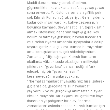
Maddi durumumuz giderek düzeliyor,
göçmenlikten kaynaklanan sefalet yavaş yavaş
sona eriyordu. Yol üstünde yer alan çiftlik pek
çok Kıbrıslı Rum’un uğrak yeriydi. Gelen giden o
kadar çok insan vardı ki, kahve cezvesi gün
boyunca kaynardı. Seyyar satıcılar, toprak satın
almak isteyenler, nenemin yaptığı güzel köy
hellimini tatmaya gelenler, hayvan tüccarları
ve sıradan ziyaret amacıyla uğrayanlarla dolup
taşardı çiftliğin küçük evi. Rumca bilmiyordum
ama konuşulanları az çok sökebiliyordum.
Zamanla çiftliğe uğrayan Kıbrıslı Rumların
okullarda yüksek sesle okuduğum milliyetçi
şiirlerdeki “gavurlara” benzemediğini fark
edecek, hiç bir “gavur kellesini“
kesemeyeceğimi anlayacaktım.
“Normal zamanlarda” yaşadığımız hissi giderek
güçlense de, gerçekte “sisli havalarda”
yaşıyorduk ve bu gerçekliği anımsatan olaylar
eksik olmuyordu. Bir akşamüstü çiftlikten köye
dönerken yaşadığımız bir olay, “normal
zamanların” aslında sadece Kıbrıslı Rumlar için