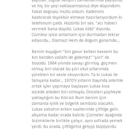
yaptılar. Digital iletişim zamanlarında yaşıyoruz
ve hiç bir şeyi saklayamıyoruz diye düşündüm.
Fakat doğrusu mutlu oldum. Kadehimi
kaldırarak teşekkür etmeye hazırlanıyordum ki
telefonum çaldı. Hüzünlü bir ses, “acı haberi
vermek bana düşütü, Lukas öldü” diyordu.
Cümleyi iyice anlamam için durmadan tekrar
ediyordu… Olamaz! Hem de doğum günümde….
Benim kuşağım “bin gavur kellesi kessem bu
kin benden vallahi de gidemez” “şiiri” ile
büyüdü. 1964 yılında savaşı görmüş, göçmen
olmuş biri olarak bu şiiri okul yıllarımda
yürekten bir sesle okuyordum. Ta ki Lukas ile
tanışana kadar… 1970’li yılların başında ailemle
ortak işler yapmaya başlayan Lukas kısa
sürede aileden biri olmuştu. Önceleri şüpheyle
yaklaştığım bu Kıbrıslı Rum benim için
zamanla iyilik ve bilgelik sembolü olacaktı.
Lukas sabahın erken saatlerinde çiftliğe gelir,
akşama kadar orada kalırdı. Çizmeler ayağında
bizimkilerle birlikte çalışır, aynı sofrada yemek
yerdi. Bu arada, çiftliğimiz gelişip büyüyordu.