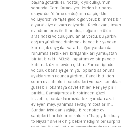
başına götürdüler. Nostaljik yolculuğumun
sonunda Cem Karaca yenilerden bir parça
okuyordu: “ölüme de doğuma da çiçekler
yolluyoruz” ve “işte geldik gidiyoruz bilinmez bir
diyara” diye devam ediyordu… Rock ozanı, insan
evladının eros ile thanatos, doğum ile ölüm
arasındaki yolculuğunu anlatıyordu. Bu şarkıyı
doğum günümde dinlemek bende bir yandan
karmaşık duygular yarattı, diğer yandan da
ruhumda sertlikleri, kırılganlıkları yumuşatan
bir tat bıraktı. Müziği kapattım ve bir panele
katılmak üzere evden çıktım. Zaman içinde
yolculuk bana iyi gelmişti. Toplantı salonuna
ayaklarımın ucunda girdim… Panel bittikten
sonra ev sahipleri panelistleri ve bazı konukları
güzel bir lokantaya davet ettiler. Her şey pırıl
pırıldı… Damağımızda birbirinden güzel
lezzetler, bardaklarımızda bizi gamdan azat
eyleyen mey, yanımda sevdiğim dostlarım…
Bundan iyisi can sağlığı… Birdenbire ev
sahipleri bardaklarını kaldırıp “happy birthday
to Niyazi” diyerek hiç beklemediğim bir sürpriz