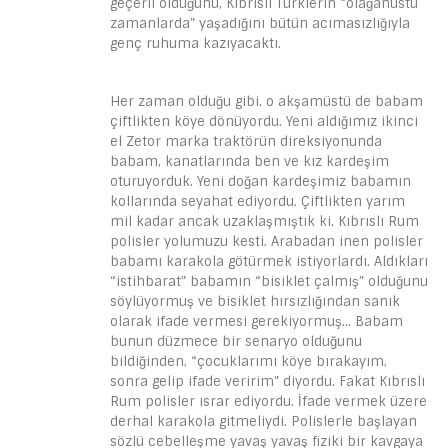
geçerli olduğunu, Kıbrıslı Türklerin “olağanüstü
zamanlarda” yaşadığını bütün acımasızlığıyla
genç ruhuma kazıyacaktı.
Her zaman olduğu gibi, o akşamüstü de babam
çiftlikten köye dönüyordu. Yeni aldığımız ikinci
el Zetor marka traktörün direksiyonunda
babam, kanatlarında ben ve kız kardeşim
oturuyorduk. Yeni doğan kardeşimiz babamın
kollarında seyahat ediyordu. Çiftlikten yarım
mil kadar ancak uzaklaşmıştık ki, Kıbrıslı Rum
polisler yolumuzu kesti. Arabadan inen polisler
babamı karakola götürmek istiyorlardı. Aldıkları
“istihbarat” babamın “bisiklet çalmış” olduğunu
söylüyormuş ve bisiklet hırsızlığından sanık
olarak ifade vermesi gerekiyormuş… Babam
bunun düzmece bir senaryo olduğunu
bildiğinden, “çocuklarımı köye bırakayım,
sonra gelip ifade veririm” diyordu. Fakat Kıbrıslı
Rum polisler ısrar ediyordu. İfade vermek üzere
derhal karakola gitmeliydi. Polislerle başlayan
sözlü cebelleşme yavaş yavaş fiziki bir kavgaya