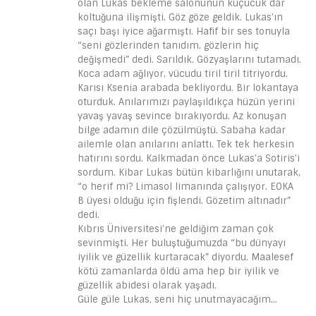
olan Lukas bekleme salonunun küçücük dar
koltuğuna ilişmişti. Göz göze geldik. Lukas’ın
saçı başı iyice ağarmıştı. Hafif bir ses tonuyla
“seni gözlerinden tanıdım, gözlerin hiç
değişmedi” dedi. Sarıldık. Gözyaşlarını tutamadı.
Koca adam ağlıyor, vücudu tiril tiril titriyordu.
Karısı Ksenia arabada bekliyordu. Bir lokantaya
oturduk. Anılarımızı paylaşıldıkça hüzün yerini
yavaş yavaş sevince bırakıyordu. Az konuşan
bilge adamın dile çözülmüştü. Sabaha kadar
ailemle olan anılarını anlattı. Tek tek herkesin
hatırını sordu. Kalkmadan önce Lukas’a Sotiris’i
sordum. Kibar Lukas bütün kibarlığını unutarak,
“o herif mi? Limasol limanında çalışıyor. EOKA
B üyesi olduğu için fişlendi. Gözetim altınadır”
dedi.
Kıbrıs Üniversitesi’ne geldiğim zaman çok
sevinmişti. Her buluştuğumuzda “bu dünyayı
iyilik ve güzellik kurtaracak” diyordu. Maalesef
kötü zamanlarda öldü ama hep bir iyilik ve
güzellik abidesi olarak yaşadı.
Güle güle Lukas, seni hiç unutmayacağım…