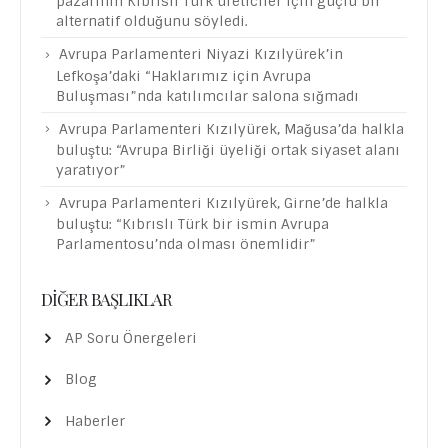
pazarının Kıbrıslı Türk üreticiler için güçlü bir
alternatif olduğunu söyledi.
Avrupa Parlamenteri Niyazi Kızılyürek’in
Lefkoşa’daki “Haklarımız için Avrupa
Buluşması”nda katılımcılar salona sığmadı
Avrupa Parlamenteri Kızılyürek, Mağusa’da halkla
buluştu: “Avrupa Birliği üyeliği ortak siyaset alanı
yaratıyor”
Avrupa Parlamenteri Kızılyürek, Girne’de halkla
buluştu: “Kıbrıslı Türk bir ismin Avrupa
Parlamentosu’nda olması önemlidir”
DIĞER BAŞLIKLAR
AP Soru Önergeleri
Blog
Haberler