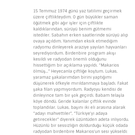
15 Temmuz 1974 günü yaz tatilimi geçirmek
üzere çiftlikteydim. O gün büyükler saman
öğütmek gibi ağır işler için çiftlikte
kaldıklarından, sürüyü benim gütmemi
istediler. Sabahın erken saatlerinde sürüyü alıp
ovaya açıldım. Yanımdan eksik etmediğim
radyomu dinleyerek araziye yayılan hayvanları
seyrediyordum. Birdenbire program akışı
kesildi ve radyodan önemli olduğunu
hissettiğim bir açıklama yapıldı. “Makarios
ölmüş…” Heyecanla çiftliğe koştum. Lukas,
yaramaz şakalarımdan birini yaptığımı
düşünerek öfkeyle mırıldanmaya başladı. Fakat
şaka filan yapmıyordum. Radyoyu kendisi de
dinleyince tam bir şok geçirdi. Babam telaşla
köye döndü. Geride kalanlar çiftlik evinde
toplandılar. Lukas, başını iki eli arasına alarak
“adayı mahvettiler”, “Türkiye’yi adaya
getirecekler” diyerek üzüntüden adeta inliyordu.
Hüzünlü bir sessizliğin doldurduğu küçük odada
radyodan birdenbire Makarios’un sesi yükseldi: