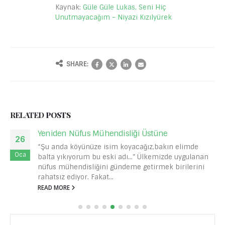
Kaynak:
Güle Güle Lukas, Seni Hiç
Unutmayacağım – Niyazi Kızılyürek
SHARE:
RELATED
POSTS
Yeniden Nüfus Mühendisliği Üstüne
26
“Şu anda köyünüze isim koyacağız,bakın elimde
Oca
balta yıkıyorum bu eski adı...” Ülkemizde uygulanan
nüfus mühendisliğini gündeme getirmek birilerini
rahatsız ediyor. Fakat...
READ MORE