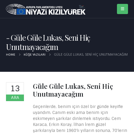
Güle Güle Lukas, Seni Hiç
Unutmayacağım
GÜLE GÜLE LUKAS, SENI HIÇ UNUTMAYACAĞIM
HOME
KÖŞE YAZILARI
Güle Güle Lukas, Seni Hiç
13
Unutmayacağım
ARA
Geçenlerde, benim için özel bir günde keyifle
uyandım. Canım eski ama benim için
eskimeyen şarkılar dinlemek istiyordu. Cem
Karaca, Erkin Koray, İlhan İrem güzel
şarkılarıyla beni 1960’lı yılların sonuna, 70’lerin