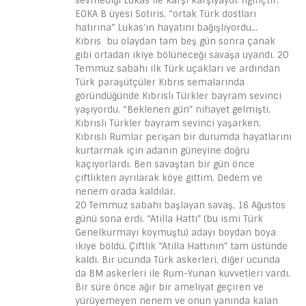
sevmediği Lukas ile karşı karşıyaydı. İlginçtir,
EOKA B üyesi Sotiris, “ortak Türk dostları
hatırına” Lukas’ın hayatını bağışlıyordu…
Kıbrıs bu olaydan tam beş gün sonra çanak
gibi ortadan ikiye bölüneceği savaşa uyandı. 20
Temmuz sabahı ilk Türk uçakları ve ardından
Türk paraşütçüler Kıbrıs semalarında
göründüğünde Kıbrıslı Türkler bayram sevinci
yaşıyordu. “Beklenen gün” nihayet gelmişti.
Kıbrıslı Türkler bayram sevinci yaşarken,
Kıbrıslı Rumlar perişan bir durumda hayatlarını
kurtarmak için adanın güneyine doğru
kaçıyorlardı. Ben savaştan bir gün önce
çiftlikten ayrılarak köye gittim. Dedem ve
nenem orada kaldılar.
20 Temmuz sabahı başlayan savaş, 16 Ağustos
günü sona erdi. “Atilla Hattı” (bu ismi Türk
Genelkurmayı koymuştu) adayı boydan boya
ikiye böldü. Çiftlik “Atilla Hattının” tam üstünde
kaldı. Bir ucunda Türk askerleri, diğer ucunda
da BM askerleri ile Rum-Yunan kuvvetleri vardı.
Bir süre önce ağır bir ameliyat geçiren ve
yürüyemeyen nenem ve onun yanında kalan