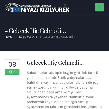
Gelecek Hiç Gelmedi…
GELECEK HIÇ GELMEDI…
HOME
KÖŞE YAZILARI
Gelecek Hiç Gelmedi…
08
ŞUB
Şubat başlarıydı, tıpkı bugün gibi. Tek fark, 51
yıl önce olmasıydı. Etnik çatışmalar adanın
bütününe yayılınca, başkaları gibi biz de göç
etmek zorunda kalmıştık. Köyde çatışma
olduğundan değil ama komşu köy
Aysozomonos’ta yaşanan “talihsiz olaylar”
Bodamyalı köylüleri de tedirgin etmişti.
Aysozomonos Kıbrıs’ın genelinde baş gösteren