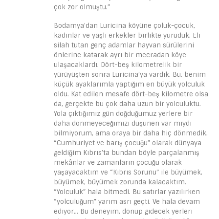
çok zor olmuştu.”
Bodamya’dan Luricina köyüne çoluk-çocuk,
kadınlar ve yaşlı erkekler birlikte yürüdük. Eli
silah tutan genç adamlar hayvan sürülerini
önlerine katarak ayrı bir mecradan köye
ulaşacaklardı. Dört-beş kilometrelik bir
yürüyüşten sonra Luricina’ya vardık. Bu, benim
küçük ayaklarımla yaptığım en büyük yolculuk
oldu. Kat edilen mesafe dört-beş kilometre olsa
da, gerçekte bu çok daha uzun bir yolculuktu.
Yola çıktığımız gün doğduğumuz yerlere bir
daha dönmeyeceğimizi düşünen var mıydı
bilmiyorum, ama oraya bir daha hiç dönmedik.
“Cumhuriyet ve barış çocuğu” olarak dünyaya
geldiğim Kıbrıs’ta bundan böyle parçalanmış
mekânlar ve zamanların çocuğu olarak
yaşayacaktım ve “Kıbrıs Sorunu” ile büyümek,
büyümek, büyümek zorunda kalacaktım.
“Yolculuk” hala bitmedi. Bu satırlar yazılırken
“yolculuğum” yarım asrı geçti. Ve hala devam
ediyor… Bu deneyim, dönüp gidecek yerleri