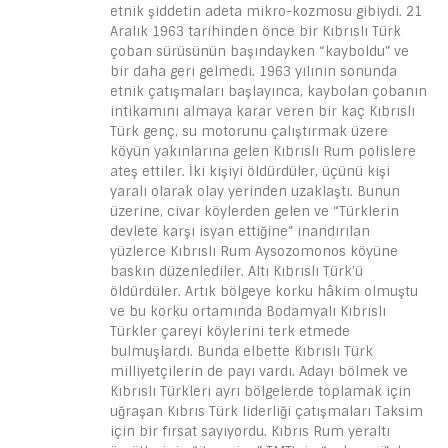
etnik şiddetin adeta mikro-kozmosu gibiydi. 21
Aralık 1963 tarihinden önce bir Kıbrıslı Türk
çoban sürüsünün başındayken “kayboldu” ve
bir daha geri gelmedi. 1963 yılının sonunda
etnik çatışmaları başlayınca, kaybolan çobanın
intikamını almaya karar veren bir kaç Kıbrıslı
Türk genç, su motorunu çalıştırmak üzere
köyün yakınlarına gelen Kıbrıslı Rum polislere
ateş ettiler. İki kişiyi öldürdüler, üçünü kişi
yaralı olarak olay yerinden uzaklaştı. Bunun
üzerine, civar köylerden gelen ve “Türklerin
devlete karşı isyan ettiğine” inandırılan
yüzlerce Kıbrıslı Rum Aysozomonos köyüne
baskın düzenlediler. Altı Kıbrıslı Türk’ü
öldürdüler. Artık bölgeye korku hâkim olmuştu
ve bu korku ortamında Bodamyalı Kıbrıslı
Türkler çareyi köylerini terk etmede
bulmuşlardı. Bunda elbette Kıbrıslı Türk
milliyetçilerin de payı vardı. Adayı bölmek ve
Kıbrıslı Türkleri ayrı bölgelerde toplamak için
uğraşan Kıbrıs Türk liderliği çatışmaları Taksim
için bir fırsat sayıyordu. Kıbrıs Rum yeraltı