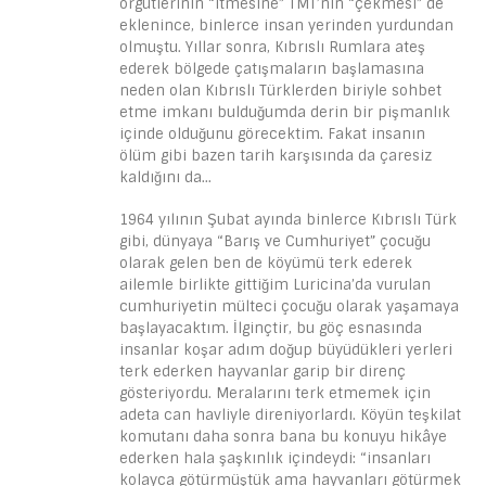
örgütlerinin “itmesine” TMT’nin “çekmesi” de
eklenince, binlerce insan yerinden yurdundan
olmuştu. Yıllar sonra, Kıbrıslı Rumlara ateş
ederek bölgede çatışmaların başlamasına
neden olan Kıbrıslı Türklerden biriyle sohbet
etme imkanı bulduğumda derin bir pişmanlık
içinde olduğunu görecektim. Fakat insanın
ölüm gibi bazen tarih karşısında da çaresiz
kaldığını da…
1964 yılının Şubat ayında binlerce Kıbrıslı Türk
gibi, dünyaya “Barış ve Cumhuriyet” çocuğu
olarak gelen ben de köyümü terk ederek
ailemle birlikte gittiğim Luricina’da vurulan
cumhuriyetin mülteci çocuğu olarak yaşamaya
başlayacaktım. İlginçtir, bu göç esnasında
insanlar koşar adım doğup büyüdükleri yerleri
terk ederken hayvanlar garip bir direnç
gösteriyordu. Meralarını terk etmemek için
adeta can havliyle direniyorlardı. Köyün teşkilat
komutanı daha sonra bana bu konuyu hikâye
ederken hala şaşkınlık içindeydi: “insanları
kolayca götürmüştük ama hayvanları götürmek