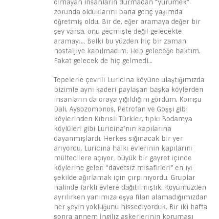
olmayan insanların durmadan “yürümek”
zorunda olduklarını bana genç yaşımda
öğretmiş oldu. Bir de, eğer aramaya değer bir
şey varsa, onu geçmişte değil gelecekte
aramayı… Belki bu yüzden hiç bir zaman
nostaljiye kapılmadım. Hep geleceğe baktım.
Fakat gelecek de hiç gelmedi…
Tepelerle çevrili Luricina köyüne ulaştığımızda
bizimle aynı kaderi paylaşan başka köylerden
insanların da oraya yığıldığını gördüm. Komşu
Dali, Aysozomonos, Petrofan ve Goşşi gibi
köylerinden Kıbrıslı Türkler, tıpkı Bodamya
köylüleri gibi Luricina’nın kapılarına
dayanmışlardı. Herkes sığınacak bir yer
arıyordu. Luricina halkı evlerinin kapılarını
mültecilere açıyor, büyük bir gayret içinde
köylerine gelen “davetsiz misafirleri” en iyi
şekilde ağırlamak için çırpınıyordu. Gruplar
halinde farklı evlere dağıtılmıştık. Köyümüzden
ayrılırken yanımıza eşya filan alamadığımızdan
her şeyin yokluğunu hissediyorduk. Bir iki hafta
sonra annem İngiliz askerlerinin koruması