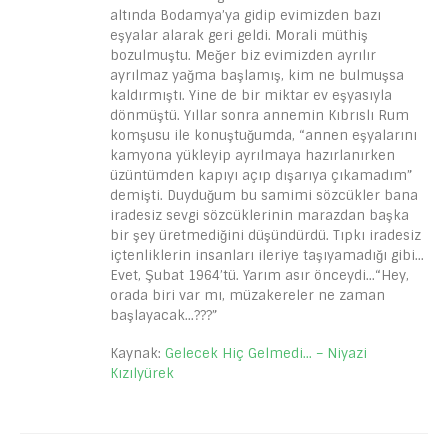
altında Bodamya’ya gidip evimizden bazı
eşyalar alarak geri geldi. Morali müthiş
bozulmuştu. Meğer biz evimizden ayrılır
ayrılmaz yağma başlamış, kim ne bulmuşsa
kaldırmıştı. Yine de bir miktar ev eşyasıyla
dönmüştü. Yıllar sonra annemin Kıbrıslı Rum
komşusu ile konuştuğumda, “annen eşyalarını
kamyona yükleyip ayrılmaya hazırlanırken
üzüntümden kapıyı açıp dışarıya çıkamadım”
demişti. Duyduğum bu samimi sözcükler bana
iradesiz sevgi sözcüklerinin marazdan başka
bir şey üretmediğini düşündürdü. Tıpkı iradesiz
içtenliklerin insanları ileriye taşıyamadığı gibi…
Evet, Şubat 1964’tü. Yarım asır önceydi…“Hey,
orada biri var mı, müzakereler ne zaman
başlayacak…???”
Kaynak:
Gelecek Hiç Gelmedi… – Niyazi
Kızılyürek