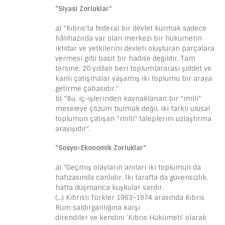
“Siyasi Zorluklar”
a) “Kıbrıs’ta federal bir devlet kurmak sadece
hâlihazırda var olan merkezi bir hükümetin
iktidar ve yetkilerini devleti oluşturan parçalara
vermesi gibi basit bir hadise değildir. Tam
tersine, 20 yıldan beri toplumlararası şiddet ve
kanlı çatışmalar yaşamış iki toplumu bir araya
getirme çabasıdır.”
b) “Bu, iç-işlerinden kaynaklanan bir “milli”
meseleye çözüm bulmak değil, iki farklı ulusal
toplumun çatışan “milli” taleplerini uzlaştırma
arayışıdır”.
“Sosyo-Ekonomik Zorluklar”
a) “Geçmiş olayların anıları iki toplumun da
hafızasında canlıdır. İki tarafta da güvensizlik,
hatta düşmanca kuşkular vardır.
(…) Kıbrıslı Türkler 1963–1974 arasında Kıbrıs
Rum saldırganlığına karşı
direndiler ve kendini ‘Kıbrıs Hükümeti’ olarak