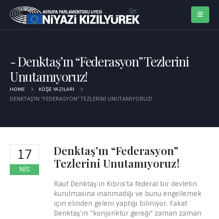
Denktaş’ın “Federasyon” Tezlerini
Unutamıyoruz!
HOME
KÖŞE YAZILARI
DENKTAŞ’IN “FEDERASYON” TEZLERINI UNUTAMIYORUZ!
Denktaş’ın “Federasyon”
17
Tezlerini Unutamıyoruz!
NIS
Rauf Denktaş’ın Kıbrıs’ta federal bir devletin
kurulmasına inanmadığı ve bunu engellemek
için elinden geleni yaptığı biliniyor. Fakat
Denktaş’ın “konjonktür gereği” zaman zaman