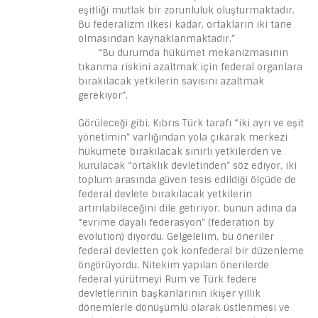
eşitliği mutlak bir zorunluluk oluşturmaktadır.
Bu federalizm ilkesi kadar, ortakların iki tane
olmasından kaynaklanmaktadır.”
“Bu durumda hükümet mekanizmasının
tıkanma riskini azaltmak için federal organlara
bırakılacak yetkilerin sayısını azaltmak
gerekiyor”.
Görüleceği gibi, Kıbrıs Türk tarafı “iki ayrı ve eşit
yönetimin” varlığından yola çıkarak merkezi
hükümete bırakılacak sınırlı yetkilerden ve
kurulacak “ortaklık devletinden” söz ediyor, iki
toplum arasında güven tesis edildiği ölçüde de
federal devlete bırakılacak yetkilerin
artırılabileceğini dile getiriyor, bunun adına da
“evrime dayalı federasyon” (federation by
evolution) diyordu. Gelgelelim, bu öneriler
federal devletten çok konfederal bir düzenleme
öngörüyordu. Nitekim yapılan önerilerde
federal yürütmeyi Rum ve Türk federe
devletlerinin başkanlarının ikişer yıllık
dönemlerle dönüşümlü olarak üstlenmesi ve