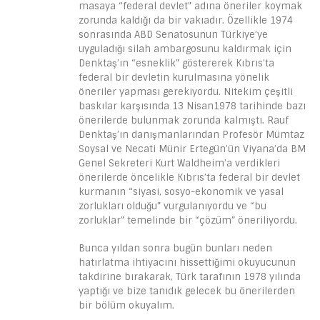
masaya “federal devlet” adına öneriler koymak
zorunda kaldığı da bir vakıadır. Özellikle 1974
sonrasında ABD Senatosunun Türkiye’ye
uyguladığı silah ambargosunu kaldırmak için
Denktaş’ın “esneklik” göstererek Kıbrıs’ta
federal bir devletin kurulmasına yönelik
öneriler yapması gerekiyordu. Nitekim çeşitli
baskılar karşısında 13 Nisan1978 tarihinde bazı
önerilerde bulunmak zorunda kalmıştı. Rauf
Denktaş’ın danışmanlarından Profesör Mümtaz
Soysal ve Necati Münir Ertegün’ün Viyana’da BM
Genel Sekreteri Kurt Waldheim’a verdikleri
önerilerde öncelikle Kıbrıs’ta federal bir devlet
kurmanın “siyasi, sosyo-ekonomik ve yasal
zorlukları olduğu” vurgulanıyordu ve “bu
zorluklar” temelinde bir “çözüm” öneriliyordu.
Bunca yıldan sonra bugün bunları neden
hatırlatma ihtiyacını hissettiğimi okuyucunun
takdirine bırakarak, Türk tarafının 1978 yılında
yaptığı ve bize tanıdık gelecek bu önerilerden
bir bölüm okuyalım.