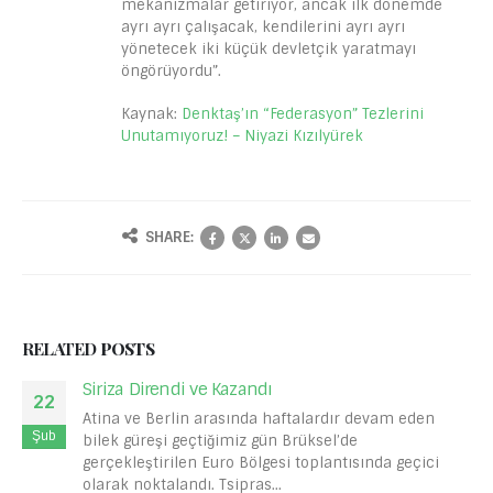
mekanizmalar getiriyor, ancak ilk dönemde
ayrı ayrı çalışacak, kendilerini ayrı ayrı
yönetecek iki küçük devletçik yaratmayı
öngörüyordu”.
Kaynak:
Denktaş’ın “Federasyon” Tezlerini
Unutamıyoruz! – Niyazi Kızılyürek
SHARE:
RELATED
POSTS
Siriza Direndi ve Kazandı
22
Atina ve Berlin arasında haftalardır devam eden
Şub
bilek güreşi geçtiğimiz gün Brüksel’de
gerçekleştirilen Euro Bölgesi toplantısında geçici
olarak noktalandı. Tsipras...