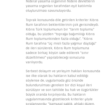
Federal yasama organının federe devletlerin
yasama organları tarafından eşit katılımla
oluşturulması savunuluyordu.
Toprak konusunda dile getirilen kriterler Kıbrıs
Rum tarafının beklentilerinin çok gerisindeydi.
Kıbrıs Türk toplumunun bir “tarım toplumu”
olduğu, bu yüzden “toprağa bağımlılığı Kıbrıs
Rum toplumunkinden fazla olduğu”, “Kıbrıs
Rum tarafına “üç misli fazla yağmur düştüğü”
de ileri sürülerek, Kıbrıs Rum toplumuna
sadece birkaç köyün iade edilerek “sınır
düzeltilmesi” yapılabileceği sonucuna
varılıyordu.
Serbest dolaşım ve yerleşim hakları konusunda
ise ilke olarak bu hakların kabul edildiği
söylense de, uygulamada göz önünde
bulundurulması gereken bir dizi koşul ileri
sürülüyor ve son tahlilde bu hak ve özgürlükler
büyük oranda kırpılıyordu. Bu hakların
uygulanmasında gözetilecek kriterler şöyle
sıralanıyordu: “kamusal sağlık, ahlaki düzen,