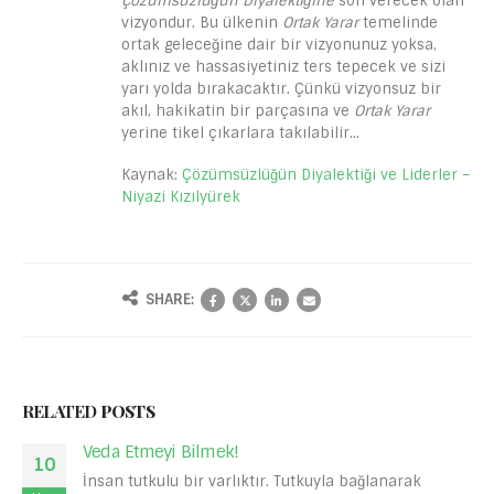
Çözümsüzlüğün Diyalektiğine
son verecek olan
vizyondur. Bu ülkenin
Ortak Yarar
temelinde
ortak geleceğine dair bir vizyonunuz yoksa,
aklınız ve hassasiyetiniz ters tepecek ve sizi
yarı yolda bırakacaktır. Çünkü vizyonsuz bir
akıl, hakikatin bir parçasına ve
Ortak Yarar
yerine tikel çıkarlara takılabilir…
Kaynak:
Çözümsüzlüğün Diyalektiği ve Liderler –
Niyazi Kızılyürek
SHARE:
RELATED
POSTS
Veda Etmeyi Bilmek!
10
İnsan tutkulu bir varlıktır. Tutkuyla bağlanarak