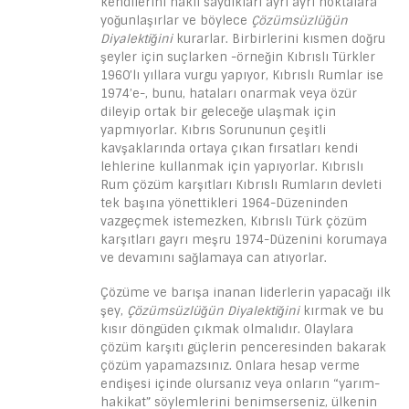
kendilerini haklı saydıkları ayrı ayrı noktalara
yoğunlaşırlar ve böylece
Çözümsüzlüğün
Diyalektiğini
kurarlar. Birbirlerini kısmen doğru
şeyler için suçlarken -örneğin Kıbrıslı Türkler
1960’lı yıllara vurgu yapıyor, Kıbrıslı Rumlar ise
1974’e-, bunu, hataları onarmak veya özür
dileyip ortak bir geleceğe ulaşmak için
yapmıyorlar. Kıbrıs Sorununun çeşitli
kavşaklarında ortaya çıkan fırsatları kendi
lehlerine kullanmak için yapıyorlar. Kıbrıslı
Rum çözüm karşıtları Kıbrıslı Rumların devleti
tek başına yönettikleri 1964-Düzeninden
vazgeçmek istemezken, Kıbrıslı Türk çözüm
karşıtları gayrı meşru 1974-Düzenini korumaya
ve devamını sağlamaya can atıyorlar.
Çözüme ve barışa inanan liderlerin yapacağı ilk
şey,
Çözümsüzlüğün Diyalektiğini
kırmak ve bu
kısır döngüden çıkmak olmalıdır. Olaylara
çözüm karşıtı güçlerin penceresinden bakarak
çözüm yapamazsınız. Onlara hesap verme
endişesi içinde olursanız veya onların “yarım-
hakikat” söylemlerini benimserseniz, ülkenin