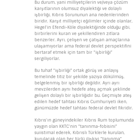
Bu durum, yani milliyetçilerin ve/veya çözüm
karşıtlarının olumsuz diyalektiği ve dolaylı
işbirliği, Kıbrıs Sorununun ana nedenlerinden
biridir. Karşıt milliyetçi eğilimler içinde olanlar,
Hegel’in Efendi-Köle diyalektiğinde olduğu gibi,
birbirlerini kuran ve şekillendiren zıtlara
benzerler. Ayrı, çelişen ve çatışan amaçlarına
ulaşamıyorlar ama federal devlet perspektifini
bertaraf etmek için tam bir “işbirliği”
sergiliyorlar.
Bu tuhaf “işbirliği” ortak görüş ve anlayış
temelinde titiz bir şekilde yazıya dökülmüş,
belgelenmiş bir işbirliği değildir. Ayrı ayrı
mevzilerden aynı hedefe ateş açmak şeklinde
gelişen dolaylı bir işbirliğidir bu. Geçmişte ateş
edilen hedef tahtası Kıbrıs Cumhuriyeti iken,
günümüzde hedef tahtası federal devlet fikridir.
Kıbrıs’ın güneyindekiler Kıbrıs Rum toplumunda
yaygın olan KKTC’nin “tanınma-fobisini”
suiistimal ederek, Kıbrıslı Türklerle kurulan,
kurulacak olan her türlü ilişkiyi “tanınma”