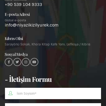
+90 539 104 9333
E-posta Adresi
Global e-posta
info@niyazikizilyurek.com
Kıbrıs Ofisi
Sarayönü Sokak, Khora Kitap Kafe Yanı, Lefkoşa / Kıbrıs
Sosyal Medya
- İletişim Formu