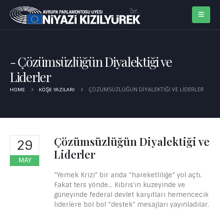
Çözümsüzlüğün Diyalektiği ve
Liderler
ÇÖZÜMSÜZLÜĞÜN DIYALEKTIĞI VE LIDERLER
HOME
KÖŞE YAZILARI
Çözümsüzlüğün Diyalektiği ve
29
Liderler
MAY
“Yemek Krizi” bir anda “hareketliliğe” yol açtı.
Fakat ters yönde… Kıbrıs’ın kuzeyinde ve
güneyinde federal devlet karşıtları hemencecik
liderlere bol bol “destek” mesajları yayınladılar.