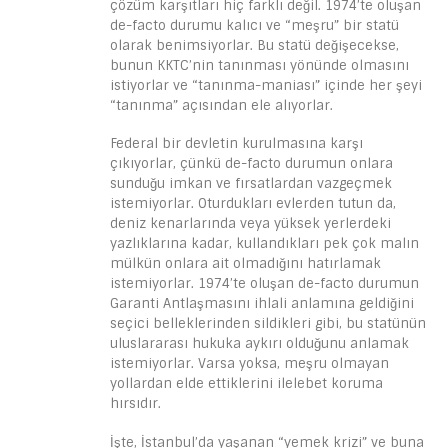
çözüm karşıtları hiç farklı değil. 1974’te oluşan
de-facto durumu kalıcı ve “meşru” bir statü
olarak benimsiyorlar. Bu statü değişecekse,
bunun KKTC’nin tanınması yönünde olmasını
istiyorlar ve “tanınma-maniası” içinde her şeyi
“tanınma” açısından ele alıyorlar.
Federal bir devletin kurulmasına karşı
çıkıyorlar, çünkü de-facto durumun onlara
sunduğu imkan ve fırsatlardan vazgeçmek
istemiyorlar. Oturdukları evlerden tutun da,
deniz kenarlarında veya yüksek yerlerdeki
yazlıklarına kadar, kullandıkları pek çok malın
mülkün onlara ait olmadığını hatırlamak
istemiyorlar. 1974’te oluşan de-facto durumun
Garanti Antlaşmasını ihlali anlamına geldiğini
seçici belleklerinden sildikleri gibi, bu statünün
uluslararası hukuka aykırı olduğunu anlamak
istemiyorlar. Varsa yoksa, meşru olmayan
yollardan elde ettiklerini ilelebet koruma
hırsıdır.
İşte, İstanbul’da yaşanan “yemek krizi” ve buna