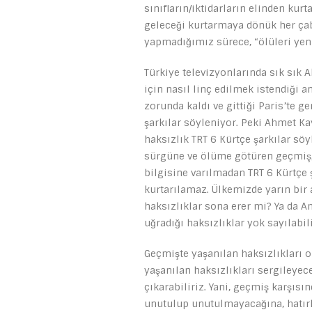
sınıfların/iktidarların elinden ku
geleceği kurtarmaya dönük her çab
yapmadığımız sürece, “ölüleri yen
Türkiye televizyonlarında sık sık 
için nasıl linç edilmek istendiği 
zorunda kaldı ve gittiği Paris’te 
şarkılar söyleniyor. Peki Ahmet Ka
haksızlık TRT 6 Kürtçe şarkılar sö
sürgüne ve ölüme götüren geçmiş, 
bilgisine varılmadan TRT 6 Kürtçe
kurtarılamaz. Ülkemizde yarın bir 
haksızlıklar sona erer mi? Ya da Am
uğradığı haksızlıklar yok sayılabili
Geçmişte yaşanılan haksızlıkları 
yaşanılan haksızlıkları sergileye
çıkarabiliriz. Yani, geçmiş karşısı
unutulup unutulmayacağına, hatırl