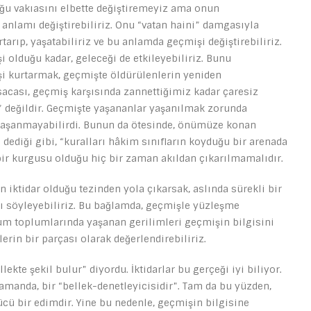
ğu vakıasını elbette değiştiremeyiz ama onun
nlamı değiştirebiliriz. Onu “vatan haini” damgasıyla
rıp, yaşatabiliriz ve bu anlamda geçmişi değiştirebiliriz.
olduğu kadar, geleceği de etkileyebiliriz. Bunu
i kurtarmak, geçmişte öldürülenlerin yeniden
acası, geçmiş karşısında zannettiğimiz kadar çaresiz
r” değildir. Geçmişte yaşananlar yaşanılmak zorunda
e yaşanmayabilirdi. Bunun da ötesinde, önümüze konan
ediği gibi, “kuralları hâkim sınıfların koyduğu bir arenada
n bir kurgusu olduğu hiç bir zaman akıldan çıkarılmamalıdır.
 iktidar olduğu tezinden yola çıkarsak, aslında sürekli bir
zı söyleyebiliriz. Bu bağlamda, geçmişle yüzleşme
um toplumlarında yaşanan gerilimleri geçmişin bilgisini
rin bir parçası olarak değerlendirebiliriz.
ekte şekil bulur” diyordu. İktidarlar bu gerçeği iyi biliyor.
zamanda, bir “bellek-denetleyicisidir”. Tam da bu yüzden,
cü bir edimdir. Yine bu nedenle, geçmişin bilgisine