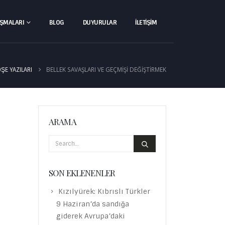
IŞMALARI
BLOG
DUYURULAR
İLETIŞIM
BELLEK SAVAŞLARI VE GEÇMIŞI DEĞIŞTIRMEK
ŞE YAZILARI
ARAMA
SON EKLENENLER
Kızılyürek: Kıbrıslı Türkler
9 Haziran’da sandığa
giderek Avrupa’daki