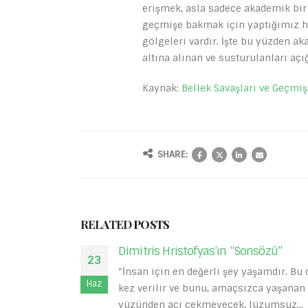
erişmek, asla sadece akademik bir 
geçmişe bakmak için yaptığımız ha
gölgeleri vardır. İşte bu yüzden a
altına alınan ve susturulanları açı
Kaynak:
Bellek Savaşları ve Geçmiş
SHARE:
RELATED
POSTS
zü”
Aşk Üzerine Notlar
27
dır. Bu ona bir
Aşk, her şeyden önce ‘tutku’ demekti
Nis
aşanan yıllar
Pathos. Aşk tanrıçası Afrodit’in ço
msuz...
birine verdiği isim de budur. Diğer 