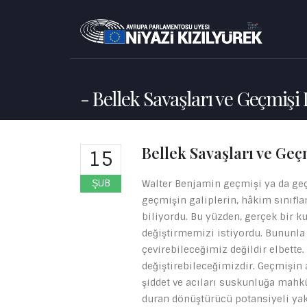
Bellek Savaşları ve Geçmişi
Bellek Savaşları ve Ge
15
ŞUB
Walter Benjamin geçmişi ya da ge
geçmişin galiplerin, hâkim sınıflar
biliyordu. Bu yüzden, gerçek bir k
değiştirmemizi istiyordu. Bununla 
çevirebileceğimiz değildir elbette
değiştirebileceğimizdir. Geçmişin 
şiddet ve acıları suskunluğa mah
duran dönüştürücü potansiyeli ya