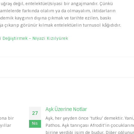
uğraş değil, entelektüel/siyasi bir angajmandır. Çünkü
mlelerde farkında olalım ya da olmayalım, iktidarların
kademik kaygının dışına çıkmak ve tarihte ezilen, baskı
ğa çıkarıp görünür kılmak entelektüelin turnusol kâğıdıdır.
i Değiştirmek – Niyazi Kızılyürek
Popülizm Üzerine
01
r. Yani,
Avrupa Komisyonu eski başkanı Her
Eki
cuklarından
Rompuy 2010 yılında yaptığı bir açı
oğlunun ise...
Avrupa Birliği’nde popülizmin “büyük