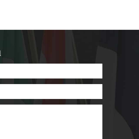
kitabında, ünlü Fransız yazar Marcel Pro
“Kaybolan Zamanın İzinde”...
READ MORE
u