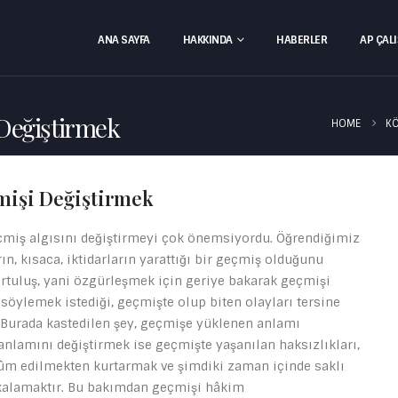
ANA SAYFA
HAKKINDA
HABERLER
AP ÇAL
 Değiştirmek
HOME
KÖ
çmişi Değiştirmek
çmiş algısını değiştirmeyi çok önemsiyordu. Öğrendiğimiz
ın, kısaca, iktidarların yarattığı bir geçmiş olduğunu
urtuluş, yani özgürleşmek için geriye bakarak geçmişi
söylemek istediği, geçmişte olup biten olayları tersine
. Burada kastedilen şey, geçmişe yüklenen anlamı
anlamını değiştirmek ise geçmişte yaşanılan haksızlıkları,
kûm edilmekten kurtarmak ve şimdiki zaman içinde saklı
kalamaktır. Bu bakımdan geçmişi hâkim