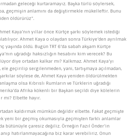
rtarmadan geleceği kurtaramayız. Başka türlü söylersek,
a, geçmişin anlamını da değiştirmekle mükelleftir. Bunu
iden öldürürüz”.
Ahmet Kaya’nın yıllar önce Kürtçe şarkı söylemek istediği
anlatılıyor. Ahmet Kaya o olaydan sonra Türkiye’den ayrılmak
genç yaşında öldü. Bugün TRT 6’da sabah akşam Kürtçe
ya’nın uğradığı haksızlığın hesabını kim verecek? Bu
ylüyor diye ortadan kalkar mı? Kalkmaz. Ahmet Kaya’yı
ele geçirilip sergilenmeden, yani, tartışmaya açılmadan,
 şarkılar söylese de, Ahmet Kaya yeniden öldürülmekten
anlaşma olsa Kıbrıslı Rumların ve Türklerin uğradığı
erika’da Afrika kökenli bir Başkan seçildi diye kölelerin
r mi? Elbette hayır.
ortadan kaldırmak mümkün değildir elbette. Fakat geçmişte
cek yeni bir geçmiş okumasıyla geçmişten farklı anlamlar
nda bütünüyle çaresiz değiliz. Örneğin Fazıl Önder’in
anıp hatırlanmayacağına biz karar verebiliriz. Onun