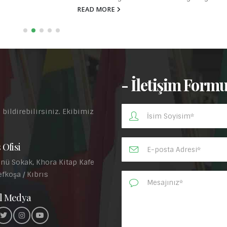
tehlike” olduğunu söylemişti. O...
READ MORE
- İletişim Form
 bildirebilirsiniz. Ekibimiz
.
 Ofisi
nü Sokak, Khora Kitap Kafe
efkoşa / Kıbrıs
l Medya