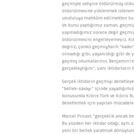
geçmişte vahşice öldürülmüş oldu
öldürülmesine yüklenmek istenen a
unutuluşa mahkûm edilmekten kurta
Ve bunu yaptığımız zaman, geçmişi 
yapmadığımız sürece değil geçmiş
öldürülmesini engelleyemeyiz. Kıs
değiliz, çünkü geçmiş/tarih “kade
olmadığı gibi, yaşanıldığı gibi d
geçmiş okumalarının, Benjamin’in d
gerçekleştiğini”, yani iktidarları
Gerçek iktidarın geçmişi denetleyen
“bellek-savaşı” içinde yaşadığımı
konusunda Kıbrıs Türk ve Kıbrıs R
denetlemek için yapılan mücadelele
Marcel Proust, “gerçeklik ancak bell
Bu yüzden her iktidar odağı, aynı 
yeni bir bellek yaratmak dönüştürü