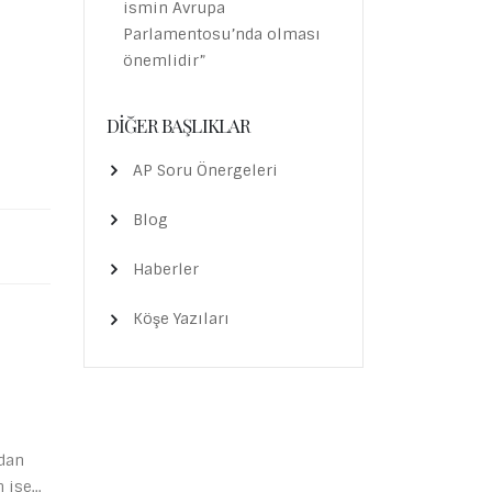
ismin Avrupa
Parlamentosu’nda olması
önemlidir”
DIĞER BAŞLIKLAR
AP Soru Önergeleri
Blog
Haberler
Köşe Yazıları
“Korku Monarşisi“, Kibir İmparatorluğ
07
Empati Yoksunluğu
man Van
Eyl
Amerikalı filozof Martha Nussbaum, “Th
klamada
Monarchy of Fear” (Korku Monarşisi) adlı
 bir