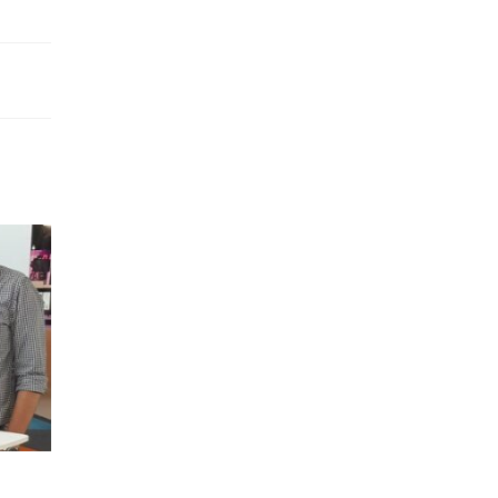
Ursula von der Leyen’den Kızılyürek’e: ‘AB