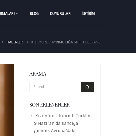
IŞMALARI
BLOG
DUYURULAR
İLETIŞIM
KIZILYÜREK: AYRIMCILIĞA SIFIR TOLERANS
HABERLER
ARAMA
SON EKLENENLER
Kızılyürek: Kıbrıslı Türkler
9 Haziran’da sandığa
giderek Avrupa’daki