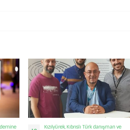
Kızılyürek’e Ödül