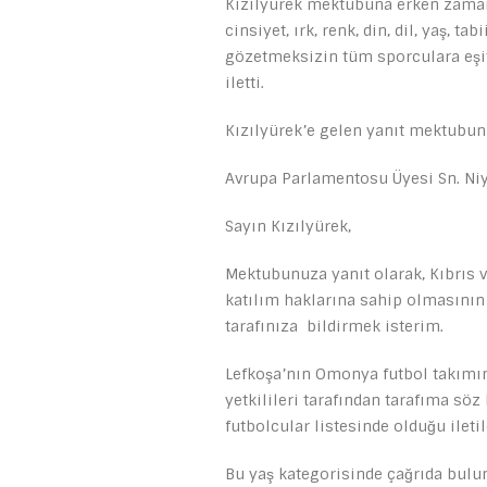
Kızılyürek mektubuna erken zamanda
cinsiyet, ırk, renk, din, dil, yaş, t
gözetmeksizin tüm sporculara eşi
iletti.
Kızılyürek’e gelen yanıt mektubun
Avrupa Parlamentosu Üyesi Sn. Niy
Sayın Kızılyürek,
Mektubunuza yanıt olarak, Kıbrıs v
katılım haklarına sahip olmasının
tarafınıza bildirmek isterim.
Lefkoşa’nın Omonya futbol takımını
yetkilileri tarafından tarafıma s
futbolcular listesinde olduğu iletil
Bu yaş kategorisinde çağrıda bul