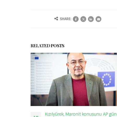
SHARE:
RELATED
POSTS
 gündemine
Kızılyürek, Kıbrıslı Türk danışman ve