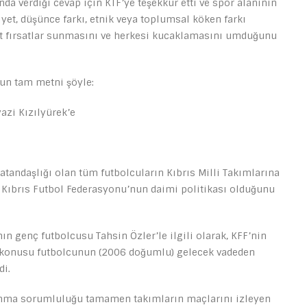
 verdiği cevap için KTF’ye teşekkür etti ve spor alanının
abiiyet, düşünce farkı, etnik veya toplumsal köken farkı
t fırsatlar sunmasını ve herkesi kucaklamasını umduğunu
un tam metni şöyle:
azi Kızılyürek’e
atandaşlığı olan tüm futbolcuların Kıbrıs Milli Takımlarına
 Kıbrıs Futbol Federasyonu’nun daimi politikası olduğunu
n genç futbolcusu Tahsin Özler’le ilgili olarak, KFF’nin
öz konusu futbolcunun (2006 doğumlu) gelecek vadeden
di.
unma sorumluluğu tamamen takımların maçlarını izleyen