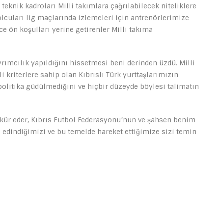
 teknik kadroları Milli takımlara çağrılabilecek niteliklere
olcuları lig maçlarında izlemeleri için antrenörlerimize
ce ön koşulları yerine getirenler Milli takıma
yrımcılık yapıldığını hissetmesi beni derinden üzdü. Milli
i kriterlere sahip olan Kıbrıslı Türk yurttaşlarımızın
olitika güdülmediğini ve hiçbir düzeyde böylesi talimatın
kür eder, Kıbrıs Futbol Federasyonu’nun ve şahsen benim
 edindiğimizi ve bu temelde hareket ettiğimize sizi temin