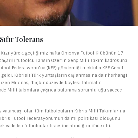
Sıfır Tolerans
 Kızılyürek, geçtiğimiz hafta Omonya Futbol Klübünün 17
başarılı futbolcu Tahsin Özer’in Genç Milli Takım kadrosuna
utbol Federasyonu’na (KFF) gönderdiği mektuba KFF Genel
geldi. Kıbrıslı Türk yurttaşların dışlanmasına dair herhangi
çizen Milonas, ‘hiçbir düzeyde böylesi talimatın
inde Milli takımlara çağrıda bulunma sorumluluğu sadece
s vatandaşı olan tüm futbolcuların Kıbrıs Milli Takımlarına
ıbrıs Futbol Federasyonu’nun daimi politikası olduğunu
k vadeden futbolcular listesine alındığını ifade etti.