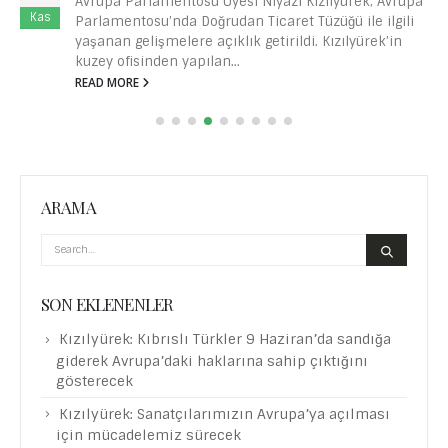
Parlamentosu Üyesi Niyazi Kızılyürek, Avrupa
May
tosu’nda Doğrudan Ticaret Tüzüğü ile ilgili
Avrupa Pa
gelişmelere açıklık getirildi. Kızılyürek’in
Parlament
isinden yapılan...
hazırlayı
RE
İlerleme 
READ MOR
ARAMA
SON EKLENENLER
Kızılyürek: Kıbrıslı Türkler 9 Haziran’da sandığa
giderek Avrupa’daki haklarına sahip çıktığını
gösterecek
Kızılyürek: Sanatçılarımızın Avrupa’ya açılması
için mücadelemiz sürecek