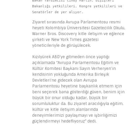
Bakan Yardımcısı Cindy Martin, Dışişleri 
Bakanlığı yetkilileri, Kongre yetkilileri ve 
Senatörler de yer alıyor. 
Ziyaret sırasında Avrupa Parlamentosu resmi
heyeti Kolombiya Üniversitesi Gazetecilik Okulu,
Warner Bros. Discovery kitle iletişim ve eğlence
şirketi ve New York Times gazetesi
yöneticileriyle de görüşülecek.
Kızılyürek ABD’ye gitmeden önce yaptığı
açıklamada “Avrupa Parlamentosu Eğitim ve
Kültür Komitesi Başkanı Sayın Verheryen’in
kendisinin yokluğunda Amerika Birleşik
Devletleri’ne gidecek olan Avrupa
Parlamentosu heyetine başkanlık etmem için
beni seçerek bana gösterdiği güven, benim için
büyük bir onur olduğu kadar, büyük bir
sorumluluktur da. Bu ziyaret aracılığıyla eğitim,
kültür ve kitle iletişim alanlarında
deneyimlerimizi paylaşmayı ve işbirliğimizi
güçlendirmeyi hedefliyoruz” dedi.