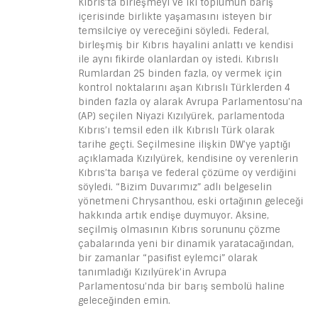
Kıbrıs’ta birleşmeyi ve iki toplumun barış
içerisinde birlikte yaşamasını isteyen bir
temsilciye oy vereceğini söyledi. Federal,
birleşmiş bir Kıbrıs hayalini anlattı ve kendisi
ile aynı fikirde olanlardan oy istedi. Kıbrıslı
Rumlardan 25 binden fazla, oy vermek için
kontrol noktalarını aşan Kıbrıslı Türklerden 4
binden fazla oy alarak Avrupa Parlamentosu’na
(AP) seçilen Niyazi Kızılyürek, parlamentoda
Kıbrıs’ı temsil eden ilk Kıbrıslı Türk olarak
tarihe geçti. Seçilmesine ilişkin DW’ye yaptığı
açıklamada Kızılyürek, kendisine oy verenlerin
Kıbrıs’ta barışa ve federal çözüme oy verdiğini
söyledi. “Bizim Duvarımız” adlı belgeselin
yönetmeni Chrysanthou, eski ortağının geleceği
hakkında artık endişe duymuyor. Aksine,
seçilmiş olmasının Kıbrıs sorununu çözme
çabalarında yeni bir dinamik yaratacağından,
bir zamanlar “pasifist eylemci” olarak
tanımladığı Kızılyürek’in Avrupa
Parlamentosu’nda bir barış sembolü haline
geleceğinden emin.