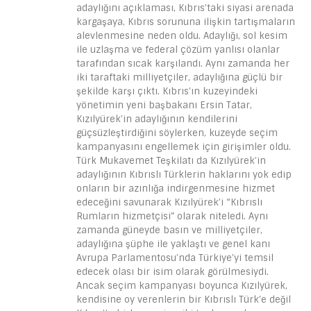
adaylığını açıklaması, Kıbrıs’taki siyasi arenada
kargaşaya, Kıbrıs sorununa ilişkin tartışmaların
alevlenmesine neden oldu. Adaylığı, sol kesim
ile uzlaşma ve federal çözüm yanlısı olanlar
tarafından sıcak karşılandı. Aynı zamanda her
iki taraftaki milliyetçiler, adaylığına güçlü bir
şekilde karşı çıktı. Kıbrıs’ın kuzeyindeki
yönetimin yeni başbakanı Ersin Tatar,
Kızılyürek’in adaylığının kendilerini
güçsüzleştirdiğini söylerken, kuzeyde seçim
kampanyasını engellemek için girişimler oldu.
Türk Mukavemet Teşkilatı da Kızılyürek’in
adaylığının Kıbrıslı Türklerin haklarını yok edip
onların bir azınlığa indirgenmesine hizmet
edeceğini savunarak Kızılyürek’i “Kıbrıslı
Rumların hizmetçisi” olarak niteledi. Aynı
zamanda güneyde basın ve milliyetçiler,
adaylığına şüphe ile yaklaştı ve genel kanı
Avrupa Parlamentosu’nda Türkiye’yi temsil
edecek olası bir isim olarak görülmesiydi.
Ancak seçim kampanyası boyunca Kızılyürek,
kendisine oy verenlerin bir Kıbrıslı Türk’e değil