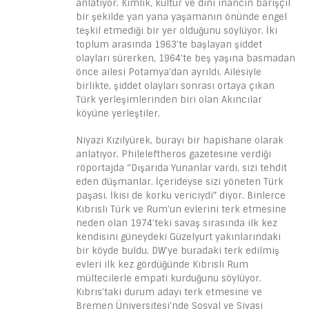
anlatıyor. Kimlik, kültür ve dini inancın barışçıl
bir şekilde yan yana yaşamanın önünde engel
teşkil etmediği bir yer olduğunu söylüyor. İki
toplum arasında 1963’te başlayan şiddet
olayları sürerken, 1964’te beş yaşına basmadan
önce ailesi Potamya’dan ayrıldı. Ailesiyle
birlikte, şiddet olayları sonrası ortaya çıkan
Türk yerleşimlerinden biri olan Akıncılar
köyüne yerleştiler.
Niyazi Kızılyürek, burayı bir hapishane olarak
anlatıyor. Phileleftheros gazetesine verdiği
röportajda “Dışarıda Yunanlar vardı, sizi tehdit
eden düşmanlar. İçerideyse sizi yöneten Türk
paşası. İkisi de korku vericiydi” diyor. Binlerce
Kıbrıslı Türk ve Rum’un evlerini terk etmesine
neden olan 1974’teki savaş sırasında ilk kez
kendisini güneydeki Güzelyurt yakınlarındaki
bir köyde buldu. DW’ye buradaki terk edilmiş
evleri ilk kez gördüğünde Kıbrıslı Rum
mültecilerle empati kurduğunu söylüyor.
Kıbrıs’taki durum adayı terk etmesine ve
Bremen Üniversitesi’nde Sosyal ve Siyasi