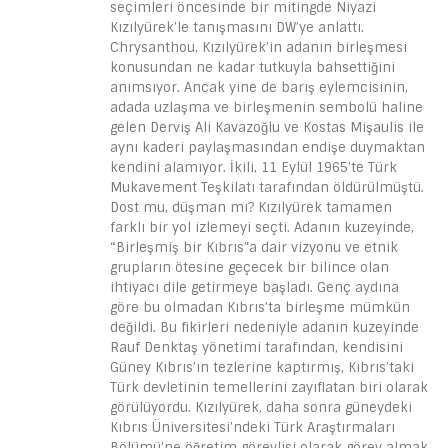
seçimleri öncesinde bir mitingde Niyazi
Kızılyürek’le tanışmasını DW’ye anlattı.
Chrysanthou, Kızılyürek’in adanın birleşmesi
konusundan ne kadar tutkuyla bahsettiğini
anımsıyor. Ancak yine de barış eylemcisinin,
adada uzlaşma ve birleşmenin sembolü haline
gelen Derviş Ali Kavazoğlu ve Kostas Mişaulis ile
aynı kaderi paylaşmasından endişe duymaktan
kendini alamıyor. İkili, 11 Eylül 1965’te Türk
Mukavement Teşkilatı tarafından öldürülmüştü.
Dost mu, düşman mı? Kızılyürek tamamen
farklı bir yol izlemeyi seçti. Adanın kuzeyinde,
“Birleşmiş bir Kıbrıs”a dair vizyonu ve etnik
grupların ötesine geçecek bir bilince olan
ihtiyacı dile getirmeye başladı. Genç aydına
göre bu olmadan Kıbrıs’ta birleşme mümkün
değildi. Bu fikirleri nedeniyle adanın kuzeyinde
Rauf Denktaş yönetimi tarafından, kendisini
Güney Kıbrıs’ın tezlerine kaptırmış, Kıbrıs’taki
Türk devletinin temellerini zayıflatan biri olarak
görülüyordu. Kızılyürek, daha sonra güneydeki
Kıbrıs Üniversitesi’ndeki Türk Araştırmaları
Bölümü’ne öğretim görevlisi olarak görev almak