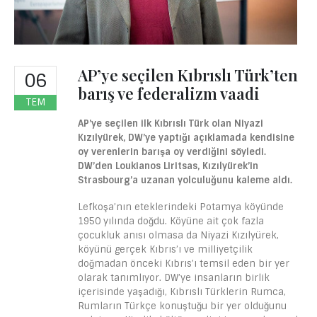
AP’ye seçilen Kıbrıslı Türk’ten
06
barış ve federalizm vaadi
TEM
AP’ye seçilen ilk Kıbrıslı Türk olan Niyazi
Kızılyürek, DW’ye yaptığı açıklamada kendisine
oy verenlerin barışa oy verdiğini söyledi.
DW’den Loukianos Liritsas, Kızılyürek’in
Strasbourg’a uzanan yolculuğunu kaleme aldı.
Lefkoşa’nın eteklerindeki Potamya köyünde
1950 yılında doğdu. Köyüne ait çok fazla
çocukluk anısı olmasa da Niyazi Kızılyürek,
köyünü gerçek Kıbrıs’ı ve milliyetçilik
doğmadan önceki Kıbrıs’ı temsil eden bir yer
olarak tanımlıyor. DW’ye insanların birlik
içerisinde yaşadığı, Kıbrıslı Türklerin Rumca,
Rumların Türkçe konuştuğu bir yer olduğunu