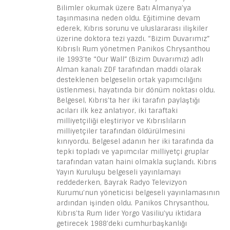
Bilimler okumak üzere Batı Almanya’ya
taşınmasına neden oldu. Eğitimine devam
ederek, Kıbrıs sorunu ve uluslararası ilişkiler
üzerine doktora tezi yazdı. “Bizim Duvarımız”
Kıbrıslı Rum yönetmen Panikos Chrysanthou
ile 1993’te “Our Wall” (Bizim Duvarımız) adlı
Alman kanalı ZDF tarafından maddi olarak
desteklenen belgeselin ortak yapımcılığını
üstlenmesi, hayatında bir dönüm noktası oldu.
Belgesel, Kıbrıs’ta her iki tarafın paylaştığı
acıları ilk kez anlatıyor, iki taraftaki
milliyetçiliği eleştiriyor ve Kıbrıslıların
milliyetçiler tarafından öldürülmesini
kınıyordu. Belgesel adanın her iki tarafında da
tepki topladı ve yapımcılar milliyetçi gruplar
tarafından vatan haini olmakla suçlandı. Kıbrıs
Yayın Kuruluşu belgeseli yayınlamayı
reddederken, Bayrak Radyo Televizyon
Kurumu’nun yöneticisi belgeseli yayınlamasının
ardından işinden oldu. Panikos Chrysanthou,
Kıbrıs’ta Rum lider Yorgo Vasiliu’yu iktidara
getirecek 1988’deki cumhurbaşkanlığı