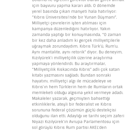
için başvuru yapma kararı aldı. O dönemde
yerel basında çıkan manşeti hala hatırlıyor:
“Kıbrıs Üniversitesi’nde bir Yunan Düşmanı”.
Milliyetçi çevrelerin işten atılması için
kampanya düzenlediğini hatırlıyor. Yakın
zamanda yaptığı bir konuşmasında, “O zaman
bir kez daha anladım ki gerçek milliyetçilerle
uğraşmak zorundaydım. Kıbrıs Türk’ü, Rum’u.
Aynı mantalite, aynı retorik” diyor. Bu deneyim,
Kızılyürek’i milliyetçilik üzerine araştırma
yapmaya yönlendirdi. Bu araştırmalar,
“Milliyetçilik Kıskacında Kıbrıs” adlı çok satan
kitabı yazmasını sağladı. Bundan sonraki
hayatını, milliyetçi algı ile mücadeleye ve
Kıbrıs’ın hem Türklerin hem de Rumların ortak
memleketi olduğu algısına şekil vermeye adadı.
Makaleler yazarak, geçmişten bahsettiği
etkinliklerle, ateşli bir federalist ve Kıbrıs
sorununa federal çözümün güçlü destekçisi
olduğunu ilan etti. Adaylığı ve tarihi seçim zaferi
Niyazi Kızılyürek’in Avrupa Parlamentosu için
sol görüşlü Kıbrıs Rum partisi AKEL’den