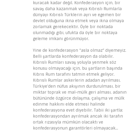
kuracak kadar değil. Konfederasyon için, bir
savaş daha kazanmak veya Kıbrıslı Rumlarla
dünyayı Kıbrıslı Türklerin ayrı ve egemen bir
devlet olduğuna ikna etmek veya ikna olmaya
zorlamak gerekecektir. Öyle bir noktada
olunmadığı gibi, ufukta da öyle bir noktaya
geleme imkanı görünmüyor.
Yine de konfederasyon “asla olmaz” diyemeyiz.
Belli şartlarda konfederasyon da olabilir.
Kıbrıslı Rumları savaş yoluyla yenmek söz
konusu olmayacağı için, bu şartların başında
Kıbrıs Rum tarafını tatmin etmek geliyor.
Kıbrıslı Rumlar askerlerin adadan ayrılması,
Türkiye’den nüfus akışının durdurulması, bir
miktar toprak ve mal-mülk geri alması, adanın
bütününde özgürce dolaşma, çalışma ve mülk
edinme hakkını elde etmesi halinde
konfederasyona evet diyebilir. Tabii iki şartla:
konfederasyondan ayrılmak ancak iki tarafın
ortak rızasıyla mümkün olacaktı ve
konfederasyonun garantörleri olmayacak…