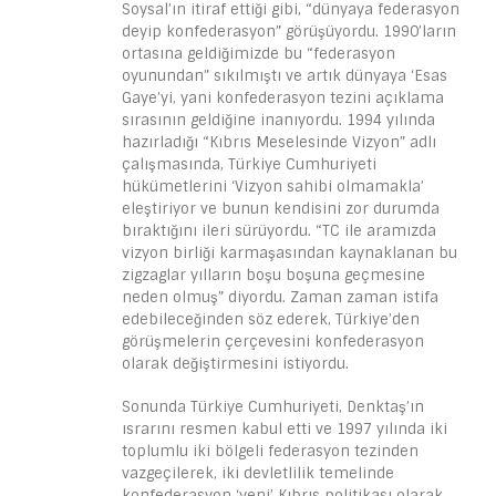
Soysal’ın itiraf ettiği gibi, “dünyaya federasyon
deyip konfederasyon” görüşüyordu. 1990’ların
ortasına geldiğimizde bu “federasyon
oyunundan” sıkılmıştı ve artık dünyaya ‘Esas
Gaye’yi, yani konfederasyon tezini açıklama
sırasının geldiğine inanıyordu. 1994 yılında
hazırladığı “Kıbrıs Meselesinde Vizyon” adlı
çalışmasında, Türkiye Cumhuriyeti
hükümetlerini ‘Vizyon sahibi olmamakla’
eleştiriyor ve bunun kendisini zor durumda
bıraktığını ileri sürüyordu. “TC ile aramızda
vizyon birliği karmaşasından kaynaklanan bu
zigzaglar yılların boşu boşuna geçmesine
neden olmuş” diyordu. Zaman zaman istifa
edebileceğinden söz ederek, Türkiye’den
görüşmelerin çerçevesini konfederasyon
olarak değiştirmesini istiyordu.
Sonunda Türkiye Cumhuriyeti, Denktaş’ın
ısrarını resmen kabul etti ve 1997 yılında iki
toplumlu iki bölgeli federasyon tezinden
vazgeçilerek, iki devletlilik temelinde
konfederasyon ‘yeni’ Kıbrıs politikası olarak