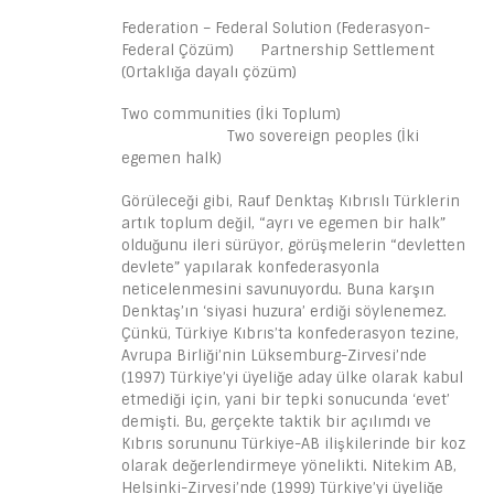
Federation – Federal Solution (Federasyon-
Federal Çözüm) Partnership Settlement
(Ortaklığa dayalı çözüm)
Two communities (İki Toplum)
Two sovereign peoples (İki
egemen halk)
Görüleceği gibi, Rauf Denktaş Kıbrıslı Türklerin
artık toplum değil, “ayrı ve egemen bir halk”
olduğunu ileri sürüyor, görüşmelerin “devletten
devlete” yapılarak konfederasyonla
neticelenmesini savunuyordu. Buna karşın
Denktaş’ın ‘siyasi huzura’ erdiği söylenemez.
Çünkü, Türkiye Kıbrıs’ta konfederasyon tezine,
Avrupa Birliği’nin Lüksemburg-Zirvesi’nde
(1997) Türkiye’yi üyeliğe aday ülke olarak kabul
etmediği için, yani bir tepki sonucunda ‘evet’
demişti. Bu, gerçekte taktik bir açılımdı ve
Kıbrıs sorununu Türkiye-AB ilişkilerinde bir koz
olarak değerlendirmeye yönelikti. Nitekim AB,
Helsinki-Zirvesi’nde (1999) Türkiye’yi üyeliğe