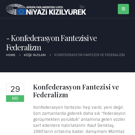
Konfederasyon Fantezisi ve
Federalizm
KONFEDERASYON FANTEZISI VE FEDERALIZM
HOME
KÖŞE YAZILARI
Konfederasyon Fantezisi ve
29
Federalizm
NIS
Konfederasyon fantezisi hep vardı, yeni değil.
Son zamanlarda giderek daha sık “federasyon
görüşmekten yorulduk” anlamına gelen sözler
sarf edenlere hatırlatalım: Rauf Denktaş,
1990’ların ortasına kadar, danışmanı Mümtaz