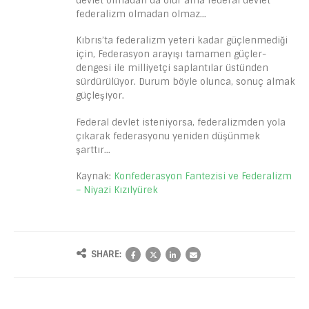
devlet olmadan da olur ama federal devlet
federalizm olmadan olmaz…
Kıbrıs’ta federalizm yeteri kadar güçlenmediği
için, Federasyon arayışı tamamen güçler-
dengesi ile milliyetçi saplantılar üstünden
sürdürülüyor. Durum böyle olunca, sonuç almak
güçleşiyor.
Federal devlet isteniyorsa, federalizmden yola
çıkarak federasyonu yeniden düşünmek
şarttır…
Kaynak:
Konfederasyon Fantezisi ve Federalizm
– Niyazi Kızılyürek
SHARE: