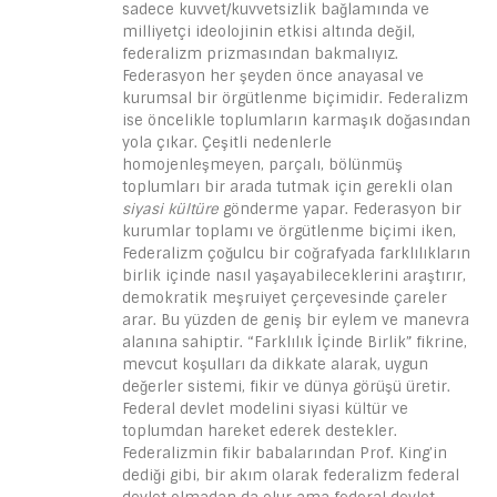
sadece kuvvet/kuvvetsizlik bağlamında ve
milliyetçi ideolojinin etkisi altında değil,
federalizm prizmasından bakmalıyız.
Federasyon her şeyden önce anayasal ve
kurumsal bir örgütlenme biçimidir. Federalizm
ise öncelikle toplumların karmaşık doğasından
yola çıkar. Çeşitli nedenlerle
homojenleşmeyen, parçalı, bölünmüş
toplumları bir arada tutmak için gerekli olan
siyasi kültüre
gönderme yapar. Federasyon bir
kurumlar toplamı ve örgütlenme biçimi iken,
Federalizm çoğulcu bir coğrafyada farklılıkların
birlik içinde nasıl yaşayabileceklerini araştırır,
demokratik meşruiyet çerçevesinde çareler
arar. Bu yüzden de geniş bir eylem ve manevra
alanına sahiptir. “Farklılık İçinde Birlik” fikrine,
mevcut koşulları da dikkate alarak, uygun
değerler sistemi, fikir ve dünya görüşü üretir.
Federal devlet modelini siyasi kültür ve
toplumdan hareket ederek destekler.
Federalizmin fikir babalarından Prof. King’in
dediği gibi, bir akım olarak federalizm federal