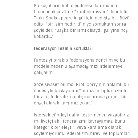
Bu koşulların kabul edilmesi durumunda
bulunacak çözüme “konfederasyon” denebilir.
Tıpkı, Shakespeare’in gül için dediği gibi… Büyük
edip “bir isim nedir ki” diye sorduktan sonra
şöyle der: “Başka bir ismi olsaydı, gül yine hoş
kokardı…”
Federasyon Tezinin Zorlukları
Fanteziyi bırakıp federasyona dönelim ve bu
modele neden ulaşamadığımızı irdelemeye
çalışalım.
Söze siyaset bilimci Prof. Corry’nin anlamlı bir
ifadesiyle başlayalım: “Temiz, tertipli, düzenli
bir akıl, federalizm çalışmalarında gerçek bir
engel olarak karşımız çıkar.”
İstersek cümleyi daha kestirmeden yazabiliriz:
milliyetçi akıl federalizmi kavrayamaz. Bunu
kategorik bir eleştiri veya karalama olarak
söylemiyorum. Federalizm, bireyi ve toplumları