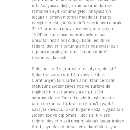
etti. Anayasayı değiştirme bakımından ise
tamamen eşit konuma geldi. Anayasanın
(değiştirilemeyen temel maddeleri hariç)
değiştirilmesi için Kıbrıslı Türklerin ayrı olarak
3’te 2 oranında onay vermesi şart koşuldu.
1974’ten sonra ise federal devletin asli
unsurlarından biri olduğu kabul edildi ve
federal devletin bütün alanlarında siyasi eşit
toplum olarak yönetime “etkin katılım”
imkanına kavuştu.
Peki, bu statü sıçramaları nasıl gerçekleşti?
Şiddet ve zorun ürettiği rızayla… Kıbrıs
Cumhuriyeti kurulurken azınlıktan cemaat
statüsüne şiddet sayesinde ve Türkiye ile
İngiltere’nin zorlamasıyla erişti. 1974
sonrasında ise federal devletin asli unsuru
olma imkanına Türkiye’nin Kıbrıs’ta yaptığı
savaşla kavuştu. Fakat bugüne kadar uygulanan
şiddet, zor ve diplomasi, Kıbrıslı Türklere
federal devletin asli unsuru olacak kadar imkan
üretti, ayrı devlet olmak veya konfederasyon