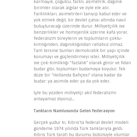
karmaşık, çoğulcu, farklı, asimetrik, dağınık
birimler olarak algılar ve öyle ele alır.
Farklılıkları, asimetrileri tanıyıp kabul eder ve
yok etmek değil, bir devlet çatısı altında nasıl
buluşturacağı üzerinde durur. Milliyetçilik ise
benzerlikler ve homojenlik üzerine kafa yorar.
Federalizm bireylerin ve toplumların çoklu-
kimliğinden, dağınıklığından rahatsız olmaz.
Tam tersine bunları demokratik bir yapı içinde
korumayı ve güçlendirmeyi ister. Milliyetçilik
ise çok-kimlikliği “fazlalık” olarak görür ve fidan
budar gibi, toplumları budamaya koyulur. Tek
düze bir “Hollanda Bahçesi” olana kadar da
budar; ya asimile eder ya da yok eder.
İşte bu yüzden milliyetçi akıl federalizmi
anlayamaz diyoruz…
Tankların Namlusunda Gelen Federasyon
Gerçek şudur ki, Kıbrıs’ta federal devlet modeli
gündeme 1974 yılında Türk tanklarıyla geldi.
Kıbrıs Türk tarafı bu durumu bütünüyle olumlar