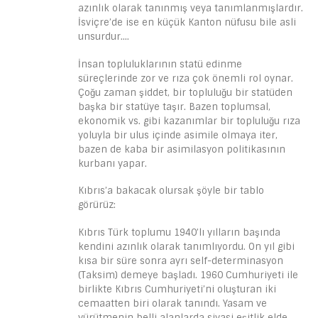
azınlık olarak tanınmış veya tanımlanmışlardır.
İsviçre’de ise en küçük Kanton nüfusu bile asli
unsurdur….
İnsan topluluklarının statü edinme
süreçlerinde zor ve rıza çok önemli rol oynar.
Çoğu zaman şiddet, bir topluluğu bir statüden
başka bir statüye taşır. Bazen toplumsal,
ekonomik vs. gibi kazanımlar bir topluluğu rıza
yoluyla bir ulus içinde asimile olmaya iter,
bazen de kaba bir asimilasyon politikasının
kurbanı yapar.
Kıbrıs’a bakacak olursak şöyle bir tablo
görürüz:
Kıbrıs Türk toplumu 1940’lı yılların başında
kendini azınlık olarak tanımlıyordu. On yıl gibi
kısa bir süre sonra ayrı self-determinasyon
(Taksim) demeye başladı. 1960 Cumhuriyeti ile
birlikte Kıbrıs Cumhuriyeti’ni oluşturan iki
cemaatten biri olarak tanındı. Yasam ve
yürütmenin belli alanlarda siyasi eşitlik elde