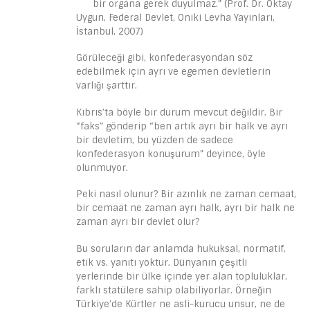
bir organa gerek duyulmaz.” (Prof. Dr. Oktay
Uygun, Federal Devlet, Oniki Levha Yayınları,
İstanbul, 2007)
Görüleceği gibi, konfederasyondan söz
edebilmek için ayrı ve egemen devletlerin
varlığı şarttır.
Kıbrıs’ta böyle bir durum mevcut değildir. Bir
“faks” gönderip “ben artık ayrı bir halk ve ayrı
bir devletim, bu yüzden de sadece
konfederasyon konuşurum” deyince, öyle
olunmuyor.
Peki nasıl olunur? Bir azınlık ne zaman cemaat,
bir cemaat ne zaman ayrı halk, ayrı bir halk ne
zaman ayrı bir devlet olur?
Bu soruların dar anlamda hukuksal, normatif,
etik vs. yanıtı yoktur. Dünyanın çeşitli
yerlerinde bir ülke içinde yer alan topluluklar,
farklı statülere sahip olabiliyorlar. Örneğin
Türkiye’de Kürtler ne asli-kurucu unsur, ne de