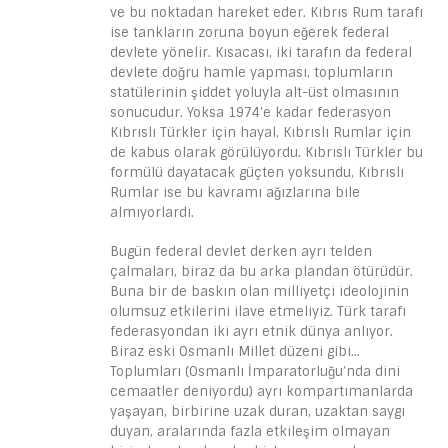
ve bu noktadan hareket eder. Kıbrıs Rum tarafı
ise tankların zoruna boyun eğerek federal
devlete yönelir. Kısacası, iki tarafın da federal
devlete doğru hamle yapması, toplumların
statülerinin şiddet yoluyla alt-üst olmasının
sonucudur. Yoksa 1974’e kadar federasyon
Kıbrıslı Türkler için hayal, Kıbrıslı Rumlar için
de kabus olarak görülüyordu. Kıbrıslı Türkler bu
formülü dayatacak güçten yoksundu, Kıbrıslı
Rumlar ise bu kavramı ağızlarına bile
almıyorlardı.
Bugün federal devlet derken ayrı telden
çalmaları, biraz da bu arka plandan ötürüdür.
Buna bir de baskın olan milliyetçi ideolojinin
olumsuz etkilerini ilave etmeliyiz. Türk tarafı
federasyondan iki ayrı etnik dünya anlıyor.
Biraz eski Osmanlı Millet düzeni gibi…
Toplumları (Osmanlı İmparatorluğu’nda dini
cemaatler deniyordu) ayrı kompartımanlarda
yaşayan, birbirine uzak duran, uzaktan saygı
duyan, aralarında fazla etkileşim olmayan