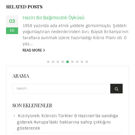
RELATED
POSTS
Hazin Bir Bağımsızlık Öyküsü
03
1958 yazında ada etnik şiddete gömülmüştü. Şiddeti
Eki
yoğunlaştıran nedenlerinden biri, Büyük Britanya’nın
taraflara sunmak üzere hazırladığı Kıbrıs Planı idi. O
yaz,...
READ MORE
ARAMA
SON EKLENENLER
Kızılyürek: Kıbrıslı Türkler 9 Haziran’da sandığa
giderek Avrupa’daki haklarına sahip çıktığını
gösterecek