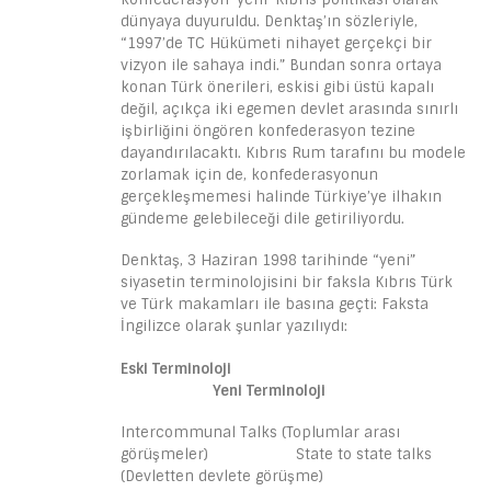
dünyaya duyuruldu. Denktaş’ın sözleriyle,
“1997’de TC Hükümeti nihayet gerçekçi bir
vizyon ile sahaya indi.” Bundan sonra ortaya
konan Türk önerileri, eskisi gibi üstü kapalı
değil, açıkça iki egemen devlet arasında sınırlı
işbirliğini öngören konfederasyon tezine
dayandırılacaktı. Kıbrıs Rum tarafını bu modele
zorlamak için de, konfederasyonun
gerçekleşmemesi halinde Türkiye’ye ilhakın
gündeme gelebileceği dile getiriliyordu.
Denktaş, 3 Haziran 1998 tarihinde “yeni”
siyasetin terminolojisini bir faksla Kıbrıs Türk
ve Türk makamları ile basına geçti: Faksta
İngilizce olarak şunlar yazılıydı:
Eski Terminoloji
Yeni Terminoloji
Intercommunal Talks (Toplumlar arası
görüşmeler) State to state talks
(Devletten devlete görüşme)