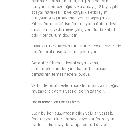
birimler olarak anlar ki, bu, pre-modern
dünyanın bir özelliğidir. Bu anlayışı 21. yüzyılın
sosyal hareketlilik ve karşılıklı etkileşim
dünyasına taşımak ciddiyetle bağdaşmaz.
Kıbrıs Rum tarafı ise federasyona üniter devlet
unsurlarını yedirmeye çalışıyor. Bu da kabul
edilir bir durum değildir.
Kısacası, taraflardan biri üniter devlet, diğeri de
konfederal unsurları öne çıkarıyor.
Garantörlük meselesini saymazsak,
görüşmelerinin bugüne kadar başarısız
olmasının temel nedeni budur.
Ve bu, federal devlet modelinin bir zaafı değil,
müzakere eden siyasi elitlerin zaafıdır.
Federasyon ve Federalizm
Eğer bu kör düğümden çıkış yolu arıyorsak,
federasyonu karalamayı veya konfedrasyon
fantezisi kurmayı bırakıp, federal devlete