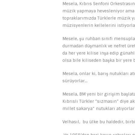
Mesela, Kıbrıs Senfoni Orkestrasınd
müzik yapmaya hevesleniyor ama dün
topraklarımızda Türklerle müzik y
müzisyenlerin kellelerini istiyorl
Mesele, şu ruhban sınıfı mensupla
durmadan düşmanlık ve nefret üreti
da her yere kilise inşa edip günah
olsa bile kiliseden başka bir yere
Mesela, onlar ki, barış nutukları a
sürüyorlar…
Mesela, BM yeni bir girişim başlatabi
Kıbrıslı Türkler “sızmasın” diye ak
millet sakarya” nutukları atıyorlar
Velhasıl, bu ülke bu haldedir, birb