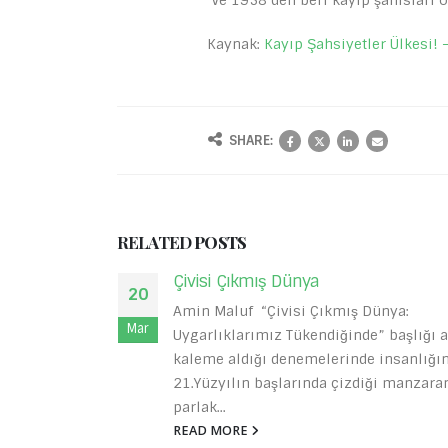
Ve 1958’den beri kayıp şahısları 
Kaynak:
Kayıp Şahsiyetler Ülkesi! 
SHARE:
RELATED
POSTS
Çivisi Çıkmış Dünya
20
s Makarios
Amin Maluf “Çivisi Çıkmış Dünya:
Mar
e toplantılar
Uygarlıklarımız Tükendiğinde” başlığı a
setçiler
kaleme aldığı denemelerinde insanlığı
21.Yüzyılın başlarında çizdiği manzaran
parlak...
READ MORE