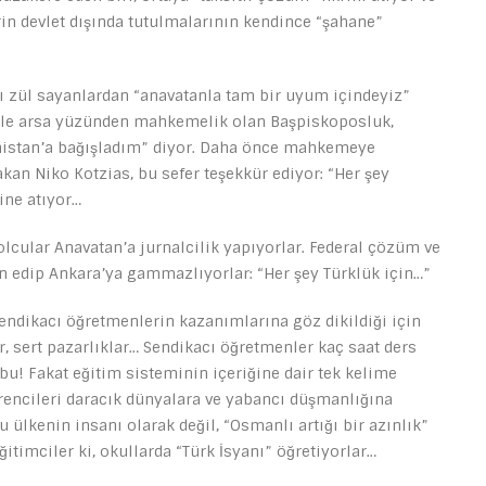
erin devlet dışında tutulmalarının kendince “şahane”
 zül sayanlardan “anavatanla tam bir uyum içindeyiz”
 ile arsa yüzünden mahkemelik olan Başpiskoposluk,
anistan’a bağışladım” diyor. Daha önce mahkemeye
akan Niko Kotzias, bu sefer teşekkür ediyor: “Her şey
ine atıyor…
olcular Anavatan’a jurnalcilik yapıyorlar. Federal çözüm ve
ilan edip Ankara’ya gammazlıyorlar: “Her şey Türklük için…”
Sendikacı öğretmenlerin kazanımlarına göz dikildiği için
r, sert pazarlıklar… Sendikacı öğretmenler kaç saat ders
! Fakat eğitim sisteminin içeriğine dair tek kelime
ğrencileri daracık dünyalara ve yabancı düşmanlığına
 ülkenin insanı olarak değil, “Osmanlı artığı bir azınlık”
ğitimciler ki, okullarda “Türk İsyanı” öğretiyorlar…