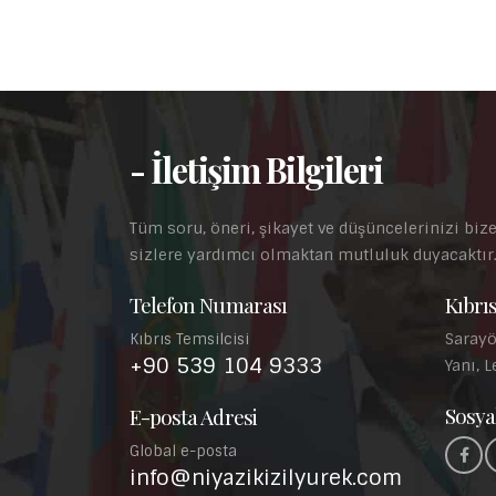
- İletişim Bilgileri
Tüm soru, öneri, şikayet ve düşüncelerinizi bize
sizlere yardımcı olmaktan mutluluk duyacaktır
Telefon Numarası
Kıbrıs
Sarayö
Kıbrıs Temsilcisi
+90 539 104 9333
Yanı, L
Sosya
E-posta Adresi
Global e-posta
info@niyazikizilyurek.com