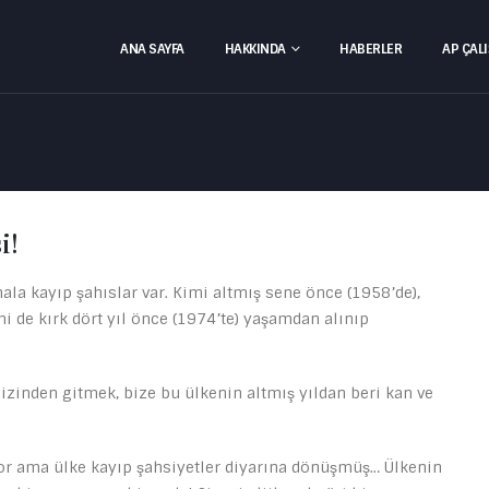
ANA SAYFA
HAKKINDA
HABERLER
AP ÇAL
i!
ala kayıp şahıslar var. Kimi altmış sene önce (1958’de),
imi de kırk dört yıl önce (1974’te) yaşamdan alınıp
 izinden gitmek, bize bu ülkenin altmış yıldan beri kan ve
or ama ülke kayıp şahsiyetler diyarına dönüşmüş… Ülkenin