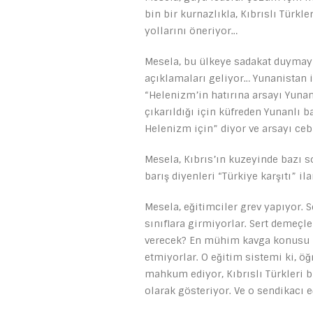
bin bir kurnazlıkla, Kıbrıslı Türkl
yollarını öneriyor…
Mesela, bu ülkeye sadakat duymayı
açıklamaları geliyor… Yunanistan
“Helenizm’in hatırına arsayı Yun
çıkarıldığı için küfreden Yunanlı b
Helenizm için” diyor ve arsayı ceb
Mesela, Kıbrıs’ın kuzeyinde bazı s
barış diyenleri “Türkiye karşıtı” 
Mesela, eğitimciler grev yapıyor. 
sınıflara girmiyorlar. Sert demeçle
verecek? En mühim kavga konusu bu
etmiyorlar. O eğitim sistemi ki, ö
mahkum ediyor, Kıbrıslı Türkleri bu
olarak gösteriyor. Ve o sendikacı e