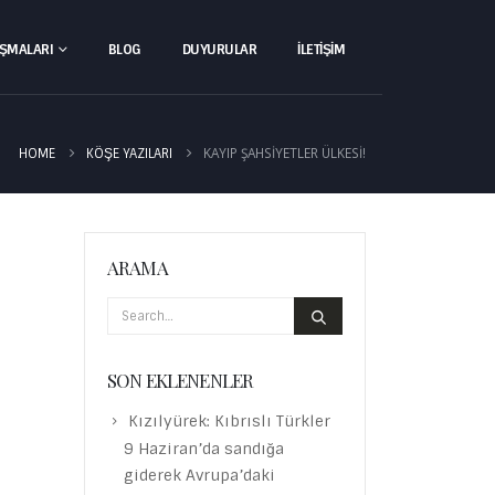
IŞMALARI
BLOG
DUYURULAR
İLETIŞIM
KAYIP ŞAHSIYETLER ÜLKESI!
HOME
KÖŞE YAZILARI
ARAMA
SON EKLENENLER
Kızılyürek: Kıbrıslı Türkler
9 Haziran’da sandığa
giderek Avrupa’daki