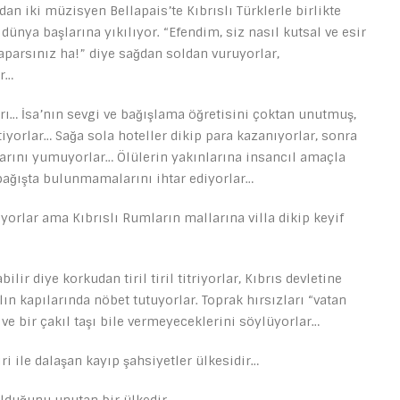
an iki müzisyen Bellapais’te Kıbrıslı Türklerle birlikte
ya başlarına yıkılıyor. “Efendim, siz nasıl kutsal ve esir
aparsınız ha!” diye sağdan soldan vuruyorlar,
ar…
rı… İsa’nın sevgi ve bağışlama öğretisini çoktan unutmuş,
yorlar… Sağa sola hoteller dikip para kazanıyorlar, sonra
larını yumuyorlar… Ölülerin yakınlarına insancıl amaçla
 bağışta bulunmamalarını ihtar ediyorlar…
tıyorlar ama Kıbrıslı Rumların mallarına villa dikip keyif
lir diye korkudan tiril tiril titriyorlar, Kıbrıs devletine
lın kapılarında nöbet tutuyorlar. Toprak hırsızları “vatan
 ve bir çakıl taşı bile vermeyeceklerini söylüyorlar…
iri ile dalaşan kayıp şahsiyetler ülkesidir…