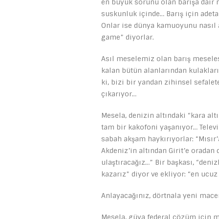
en büyük sorunu olan barışa dair ne
suskunluk içinde… Barış için adet
Onlar ise dünya kamuoyunu nasıl a
game” diyorlar.
Asıl meselemiz olan barış meseles
kalan bütün alanlarından kulakları
ki, bizi bir yandan zihinsel sefale
çıkarıyor…
Mesela, denizin altındaki “kara al
tam bir kakofoni yaşanıyor… Televi
sabah akşam haykırıyorlar: “Mısır’
Akdeniz’in altından Girit’e oradan
ulaştıracağız…” Bir başkası, “deni
kazarız” diyor ve ekliyor: “en ucu
Anlayacağınız, dörtnala yeni mac
Mesela, güya federal çözüm için mü