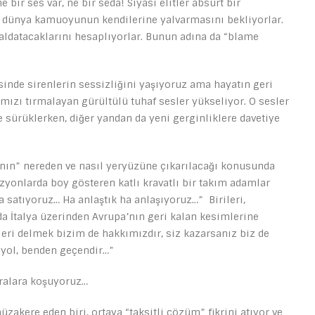
 bir ses var, ne bir seda! Siyasi elitler absürt bir
a dünya kamuoyunun kendilerine yalvarmasını bekliyorlar.
ldatacaklarını hesaplıyorlar. Bunun adına da “blame
inde sirenlerin sessizliğini yaşıyoruz ama hayatın geri
mızı tırmalayan gürültülü tuhaf sesler yükseliyor. O sesler
te sürüklerken, diğer yandan da yeni gerginliklere davetiye
tının” nereden ve nasıl yeryüzüne çıkarılacağı konusunda
zyonlarda boy gösteren katlı kravatlı bir takım adamlar
a satıyoruz… Ha anlaştık ha anlaşıyoruz…” Birileri,
 da İtalya üzerinden Avrupa’nın geri kalan kesimlerine
zleri delmek bizim de hakkımızdır, siz kazarsanız biz de
z yol, benden geçendir…”
eralara koşuyoruz…
zakere eden biri, ortaya “taksitli çözüm” fikrini atıyor ve