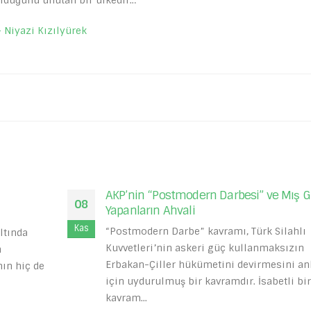
olduğunu unutan bir ülkedir…
– Niyazi Kızılyürek
AKP’nin “Postmodern Darbesi” ve Mış G
08
Yapanların Ahvali
Kas
“Postmodern Darbe” kavramı, Türk Silahlı
ltında
Kuvvetleri’nin askeri güç kullanmaksızın
n
Erbakan-Çiller hükümetini devirmesini a
ın hiç de
için uydurulmuş bir kavramdır. İsabetli bir
kavram...