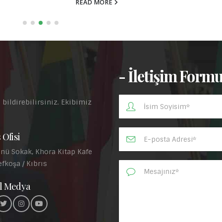
READ MORE
- İletişim Form
 bildirebilirsiniz. Ekibimiz
.
 Ofisi
nü Sokak, Khora Kitap Kafe
efkoşa / Kıbrıs
l Medya