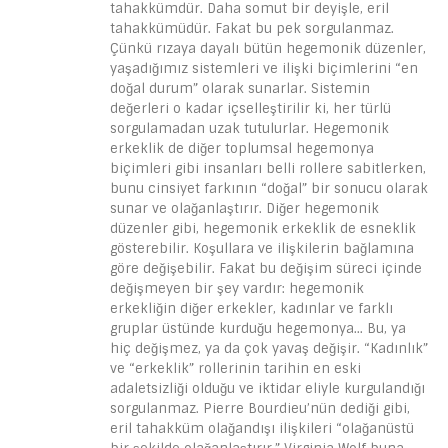
tahakkümdür. Daha somut bir deyişle, eril
tahakkümüdür. Fakat bu pek sorgulanmaz.
Çünkü rızaya dayalı bütün hegemonik düzenler,
yaşadığımız sistemleri ve ilişki biçimlerini “en
doğal durum” olarak sunarlar. Sistemin
değerleri o kadar içselleştirilir ki, her türlü
sorgulamadan uzak tutulurlar. Hegemonik
erkeklik de diğer toplumsal hegemonya
biçimleri gibi insanları belli rollere sabitlerken,
bunu cinsiyet farkının “doğal” bir sonucu olarak
sunar ve olağanlaştırır. Diğer hegemonik
düzenler gibi, hegemonik erkeklik de esneklik
gösterebilir. Koşullara ve ilişkilerin bağlamına
göre değişebilir. Fakat bu değişim süreci içinde
değişmeyen bir şey vardır: hegemonik
erkekliğin diğer erkekler, kadınlar ve farklı
gruplar üstünde kurduğu hegemonya… Bu, ya
hiç değişmez, ya da çok yavaş değişir. “Kadınlık”
ve “erkeklik” rollerinin tarihin en eski
adaletsizliği olduğu ve iktidar eliyle kurgulandığı
sorgulanmaz. Pierre Bourdieu’nün dediği gibi,
eril tahakküm olağandışı ilişkileri “olağanüstü