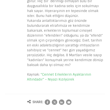
görür. Hiç bir derinliği olmayan sulu bir
duygusallıkla bir kadına seks için sokulmayı
hak sayar. Hiyerarşinin en tepesinde olmak
ister. Bunu hak ettiğini düşünür.
Yukarıda anlattıklarımızı göz önünde
bulundurarak etrafımıza ve kendimize
bakarsak, erkeklerin toplumsal cinsiyet
düzeninin “efendileri” olduğunu, ya da “efendi”
olmak için çırpındığını göreceğiz. Evet, tarihin
en eski adaletsizliğinin yarattığı imtiyazların
sahibiyiz ve “cennet” her gün yaşadığımız
yeryüzüdür. Hiç değilse, 8 Martları vesile sayıp
“kadınları” konuşmak yerine kendimize dönüp
baksak daha iyi olmaz mı?
Kaynak:
“Cennet Erkeklerin Ayaklarının
Altındadır” – Niyazi Kızılyürek
SHARE: