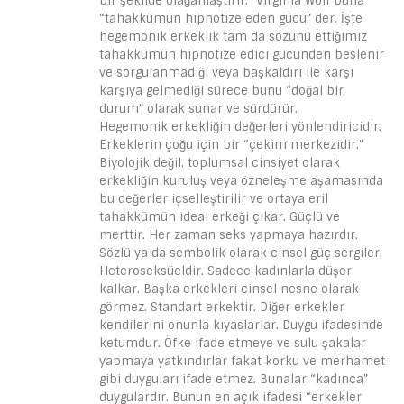
bir şekilde olağanlaştırır.” Virginia Wolf buna
“tahakkümün hipnotize eden gücü” der. İşte
hegemonik erkeklik tam da sözünü ettiğimiz
tahakkümün hipnotize edici gücünden beslenir
ve sorgulanmadığı veya başkaldırı ile karşı
karşıya gelmediği sürece bunu “doğal bir
durum” olarak sunar ve sürdürür.
Hegemonik erkekliğin değerleri yönlendiricidir.
Erkeklerin çoğu için bir “çekim merkezidir.”
Biyolojik değil, toplumsal cinsiyet olarak
erkekliğin kuruluş veya özneleşme aşamasında
bu değerler içselleştirilir ve ortaya eril
tahakkümün ideal erkeği çıkar. Güçlü ve
merttir. Her zaman seks yapmaya hazırdır.
Sözlü ya da sembolik olarak cinsel güç sergiler.
Heteroseksüeldir. Sadece kadınlarla düşer
kalkar. Başka erkekleri cinsel nesne olarak
görmez. Standart erkektir. Diğer erkekler
kendilerini onunla kıyaslarlar. Duygu ifadesinde
ketumdur. Öfke ifade etmeye ve sulu şakalar
yapmaya yatkındırlar fakat korku ve merhamet
gibi duyguları ifade etmez. Bunalar “kadınca”
duygulardır. Bunun en açık ifadesi “erkekler