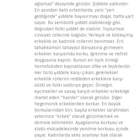
ağlamaz” deyişinde görülür. Şiddete yatkındır.
En azından belli ortamlarda, yani “yeri
geldiğinde” şiddete başvurmayı doğal, hatta şart
sayar. Bu sembolik şiddet olabileceği gibi,
doğrudan fiziki şiddet de olabilir. Toplumsal
cinsiyet rollerine bağlıdır. Yerleşik ve kökleşmiş
erkeklik ve kadınlık rollerini benimser. Eril
tahakkümün tahayyül dünyasına girmeyen
erkekler karşısında korku, iğrenme ve nefret
duygusuna kapılır. Bunun en tipik örneği
homofobiden kaynaklanan öfke ve tepkilerdir.
Her türlü şiddete karşı çıkan, geleneksel
erkeklik rollerini reddeden erkeklere karşı
sözlü ve fiziki saldırıya geçer. Örneğin,
eşcinseller ve savaş karşıtı erkekler erkekliğe
ihanet eden “hainler” olarak görülür. Diğer
hegemonik erkeklerden korkar. En büyük
korkularından biri, başka erkekler tarafından
yeterince “erkek” olarak görülmemek ve
domine edilmektir. Aşağılanma korkusu ve
statü-mücadelesinde yenilme korkusu içinde
yaşar. Kadınlarda seks aramayı hak olarak