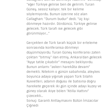
“eğer Türkiye gelirse ben de gelirim. Turan
Güneş, sessiz kalıyor, tek bir kelime
söylemiyordu. Bunun üzerine söz alan
Callaghan: “Durum budur” dedi, “üç kişi
dönmeye hazırdır. Dördüncü, Türkiye gelirse
gelecek. Türk tarafı ise gelecek gibi
görünmüyor…”
Gerçekten de Türk tarafı küçük bir erteleme
sonrasında konferansa dönmeyi
düşünmüyordu. Turan Güneş konferansı zaten
çoktan “bitmiş” ilan etmiş, Ankara’dan gelecek
“Ayşe tatile çıkabilir” mesajını bekliyordu.
Bunun anlamı “askeri harekâta devam”
demekti. Nitekim o günün sabahında, ateşkes
boyunca adaya yığınak yapan Türk Silahlı
Kuvvetleri, adanın doğusu ile batısına doğru
harekete geçerek iki gün içinde adayı kuzey ve
güney olarak ikiye bölen “Atilla Hattını”
çizecekti…
Sonuç: Garanti Antlaşmasını Bütün İmzacılar
Çiğnedi