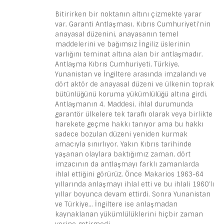
Bitirirken bir noktanın altını çizmekte yarar
var. Garanti Antlaşması, Kıbrıs Cumhuriyeti’nin
anayasal düzenini, anayasanın temel
maddelerini ve bağımsız İngiliz üslerinin
varlığını teminat altına alan bir antlaşmadır.
Antlaşma Kıbrıs Cumhuriyeti, Türkiye,
Yunanistan ve İngiltere arasında imzalandı ve
dört aktör de anayasal düzeni ve ülkenin toprak
bütünlüğünü koruma yükümlülüğü altına girdi.
Antlaşmanın 4. Maddesi, ihlal durumunda
garantör ülkelere tek taraflı olarak veya birlikte
harekete geçme hakkı tanıyor ama bu hakkı
sadece bozulan düzeni yeniden kurmak
amacıyla sınırlıyor. Yakın Kıbrıs tarihinde
yaşanan olaylara baktığımız zaman, dört
imzacının da antlaşmayı farklı zamanlarda
ihlal ettiğini görürüz. Önce Makarios 1963-64
yıllarında anlaşmayı ihlal etti ve bu ihlali 1960’lı
yıllar boyunca devam ettirdi. Sonra Yunanistan
ve Türkiye… İngiltere ise anlaşmadan
kaynaklanan yükümlülüklerini hiçbir zaman