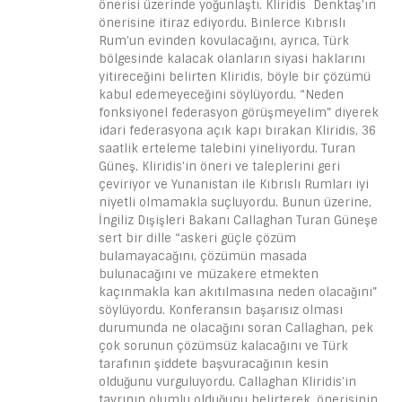
önerisi üzerinde yoğunlaştı. Kliridis Denktaş’ın
önerisine itiraz ediyordu. Binlerce Kıbrıslı
Rum’un evinden kovulacağını, ayrıca, Türk
bölgesinde kalacak olanların siyasi haklarını
yitireceğini belirten Kliridis, böyle bir çözümü
kabul edemeyeceğini söylüyordu. “Neden
fonksiyonel federasyon görüşmeyelim” diyerek
idari federasyona açık kapı bırakan Kliridis, 36
saatlik erteleme talebini yineliyordu. Turan
Güneş, Kliridis’in öneri ve taleplerini geri
çeviriyor ve Yunanistan ile Kıbrıslı Rumları iyi
niyetli olmamakla suçluyordu. Bunun üzerine,
İngiliz Dışişleri Bakanı Callaghan Turan Güneşe
sert bir dille “askeri güçle çözüm
bulamayacağını, çözümün masada
bulunacağını ve müzakere etmekten
kaçınmakla kan akıtılmasına neden olacağını”
söylüyordu. Konferansın başarısız olması
durumunda ne olacağını soran Callaghan, pek
çok sorunun çözümsüz kalacağını ve Türk
tarafının şiddete başvuracağının kesin
olduğunu vurguluyordu. Callaghan Kliridis’in
tavrının olumlu olduğunu belirterek, önerisinin