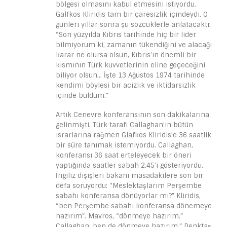
bölgesi olmasını kabul etmesini istiyordu.
Galfkos Kliridis tam bir çaresizlik içindeydi. O
günleri yıllar sonra şu sözcüklerle anlatacaktı:
“Son yüzyılda Kıbrıs tarihinde hiç bir lider
bilmiyorum ki, zamanın tükendiğini ve alacağı
karar ne olursa olsun, Kıbrıs’ın önemli bir
kısmının Türk kuvvetlerinin eline geçeceğini
biliyor olsun… İşte 13 Ağustos 1974 tarihinde
kendimi böylesi bir acizlik ve iktidarsızlık
içinde buldum.”
Artık Cenevre konferansının son dakikalarına
gelinmişti. Türk tarafı Callaghan’ın bütün
ısrarlarına rağmen Glafkos Kliridis’e 36 saatlik
bir süre tanımak istemiyordu. Callaghan,
konferansı 36 saat erteleyecek bir öneri
yaptığında saatler sabah 2.45’i gösteriyordu.
İngiliz dışişleri bakanı masadakilere son bir
defa soruyordu: “Meslektaşlarım Perşembe
sabahı konferansa dönüyorlar mı?” Kliridis,
“ben Perşembe sabahı konferansa dönemeye
hazırım”. Mavros, “dönmeye hazırım.”
Callaghan, ben de dönmeye hazırım.” Denktaş,