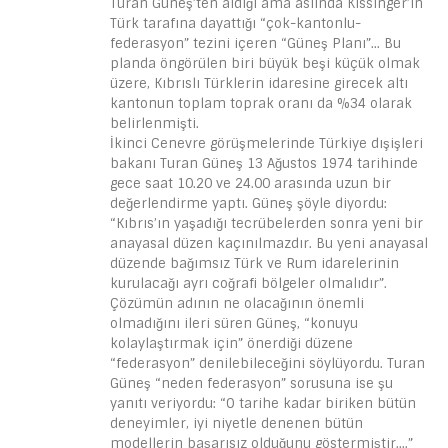
Turan Güneş’ten aldığı ama aslında Kissinger’in
Türk tarafına dayattığı “çok-kantonlu-
federasyon” tezini içeren “Güneş Planı”… Bu
planda öngörülen biri büyük beşi küçük olmak
üzere, Kıbrıslı Türklerin idaresine girecek altı
kantonun toplam toprak oranı da %34 olarak
belirlenmişti.
İkinci Cenevre görüşmelerinde Türkiye dışişleri
bakanı Turan Güneş 13 Ağustos 1974 tarihinde
gece saat 10.20 ve 24.00 arasında uzun bir
değerlendirme yaptı. Güneş şöyle diyordu:
“Kıbrıs’ın yaşadığı tecrübelerden sonra yeni bir
anayasal düzen kaçınılmazdır. Bu yeni anayasal
düzende bağımsız Türk ve Rum idarelerinin
kurulacağı ayrı coğrafi bölgeler olmalıdır”.
Çözümün adının ne olacağının önemli
olmadığını ileri süren Güneş, “konuyu
kolaylaştırmak için” önerdiği düzene
“federasyon” denilebileceğini söylüyordu. Turan
Güneş “neden federasyon” sorusuna ise şu
yanıtı veriyordu: “O tarihe kadar biriken bütün
deneyimler, iyi niyetle denenen bütün
modellerin başarısız olduğunu göstermiştir….”