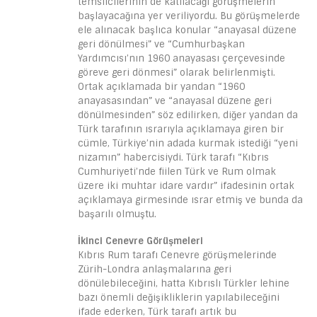
temsilcilerinin de katılacağı görüşmelerin
başlayacağına yer veriliyordu. Bu görüşmelerde
ele alınacak başlıca konular “anayasal düzene
geri dönülmesi” ve “Cumhurbaşkan
Yardımcısı’nın 1960 anayasası çerçevesinde
göreve geri dönmesi” olarak belirlenmişti.
Ortak açıklamada bir yandan “1960
anayasasından” ve “anayasal düzene geri
dönülmesinden” söz edilirken, diğer yandan da
Türk tarafının ısrarıyla açıklamaya giren bir
cümle, Türkiye’nin adada kurmak istediği “yeni
nizamın” habercisiydi. Türk tarafı “Kıbrıs
Cumhuriyeti’nde fiilen Türk ve Rum olmak
üzere iki muhtar idare vardır” ifadesinin ortak
açıklamaya girmesinde ısrar etmiş ve bunda da
başarılı olmuştu.
İkinci Cenevre Görüşmeleri
Kıbrıs Rum tarafı Cenevre görüşmelerinde
Zürih-Londra anlaşmalarına geri
dönülebileceğini, hatta Kıbrıslı Türkler lehine
bazı önemli değişikliklerin yapılabileceğini
ifade ederken, Türk tarafı artık bu