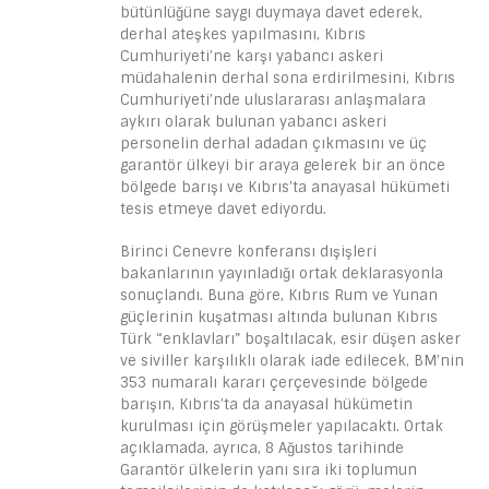
bütünlüğüne saygı duymaya davet ederek,
derhal ateşkes yapılmasını, Kıbrıs
Cumhuriyeti’ne karşı yabancı askeri
müdahalenin derhal sona erdirilmesini, Kıbrıs
Cumhuriyeti’nde uluslararası anlaşmalara
aykırı olarak bulunan yabancı askeri
personelin derhal adadan çıkmasını ve üç
garantör ülkeyi bir araya gelerek bir an önce
bölgede barışı ve Kıbrıs’ta anayasal hükümeti
tesis etmeye davet ediyordu.
Birinci Cenevre konferansı dışişleri
bakanlarının yayınladığı ortak deklarasyonla
sonuçlandı. Buna göre, Kıbrıs Rum ve Yunan
güçlerinin kuşatması altında bulunan Kıbrıs
Türk “enklavları” boşaltılacak, esir düşen asker
ve siviller karşılıklı olarak iade edilecek, BM’nin
353 numaralı kararı çerçevesinde bölgede
barışın, Kıbrıs’ta da anayasal hükümetin
kurulması için görüşmeler yapılacaktı. Ortak
açıklamada, ayrıca, 8 Ağustos tarihinde
Garantör ülkelerin yanı sıra iki toplumun