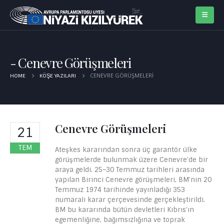
Cenevre Görüşmeleri
CENEVRE GÖRÜŞMELERI
HOME
KÖŞE YAZILARI
Cenevre Görüşmeleri
21
TEM
Ateşkes kararından sonra üç garantör ülke
görüşmelerde bulunmak üzere Cenevre’de bir
araya geldi. 25–30 Temmuz tarihleri arasında
yapılan Birinci Cenevre görüşmeleri, BM’nin 20
Temmuz 1974 tarihinde yayınladığı 353
numaralı karar çerçevesinde gerçekleştirildi.
BM bu kararında bütün devletleri Kıbrıs’ın
egemenliğine, bağımsızlığına ve toprak