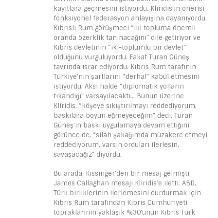
kayıtlara geçmesini istiyordu. Kliridis’in önerisi
fonksiyonel federasyon anlayışına dayanıyordu.
Kıbrıslı Rum görüşmeci “iki topluma önemli
oranda özerklik tanınacağını” dile getiriyor ve
Kıbrıs devletinin “iki-toplumlu bir devlet”
olduğunu vurguluyordu. Fakat Turan Güneş
tavrında ısrar ediyordu. Kıbrıs Rum tarafının
Türkiye’nin şartlarını “derhal” kabul etmesini
istiyordu. Aksi halde “diplomatik yolların
tıkandığı” varsayılacaktı… Bunun üzerine
Kliridis, “köşeye sıkıştırılmayı reddediyorum,
baskılara boyun eğmeyeceğim” dedi. Turan
Güneş’in baskı uygulamaya devam ettiğini
görünce de, “silah şakağımda müzakere etmeyi
reddediyorum, varsın orduları ilerlesin,
savaşacağız” diyordu.
Bu arada, Kissinger’den bir mesaj gelmişti.
James Callaghan mesajı Kliridis’e iletti. ABD,
Türk birliklerinin ilerlemesini durdurmak için
Kıbrıs Rum tarafından Kıbrıs Cumhuriyeti
topraklarının yaklaşık %30’unun Kıbrıs Türk