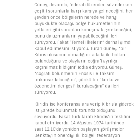
Güneş, devamla, federal düzenden söz ederken
çeşitli sorunlarla karşı karşıya gelineceğini, her
şeyden önce bölgelerin nerede ve hangi
büyüklükte olacağı, bölge hükümetlerinin
yetkileri gibi sorunları konuşmak gerekeceğini,
bunu da uzmanların yapabileceğini ileri
sürüyordu. Fakat “Temel İlkelerin” derhal şimdi
kabul edilmesini istiyordu. Turan Güneş, “bir
Kıbrıs ulusunun olmadığını, adada iki halkın
bulunduğunu ve olayların coğrafi ayrılığı
kaçınılmaz kıldığını” iddia ediyordu. Güneş,
“coğrafi bölünmenin Enosis ile Taksimi
imkansız kılacağını”, çünkü bir “korku ve
özdenetim dengesi” kurulacağını” da ileri
sürüyordu.
Kliridis ise konferansa ara verip Kıbrıs’a giderek
istişarede bulunmak zorunda olduğunu
söylüyordu. Fakat Türk tarafı Kliridis’in teklifini
kabul etmiyordu. 14 Ağustos 1974 tarihinde
saat 12.10’da yeniden başlayan görüşmeler
Denktaş’ın önerdiği iki bölgeli federasyon