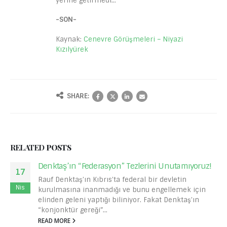
yerine getirmedi…
-SON-
Kaynak:
Cenevre Görüşmeleri – Niyazi
Kızılyürek
SHARE:
RELATED
POSTS
Denktaş’ın “Federasyon” Tezlerini Unutamıyoruz!
17
Rauf Denktaş’ın Kıbrıs’ta federal bir devletin
Nis
kurulmasına inanmadığı ve bunu engellemek için
elinden geleni yaptığı biliniyor. Fakat Denktaş’ın
“konjonktür gereği”...
READ MORE