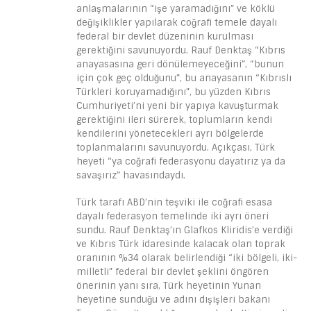
anlaşmalarının “işe yaramadığını” ve köklü
değişiklikler yapılarak coğrafi temele dayalı
federal bir devlet düzeninin kurulması
gerektiğini savunuyordu. Rauf Denktaş “Kıbrıs
anayasasına geri dönülemeyeceğini”, “bunun
için çok geç olduğunu”, bu anayasanın “Kıbrıslı
Türkleri koruyamadığını”, bu yüzden Kıbrıs
Cumhuriyeti’ni yeni bir yapıya kavuşturmak
gerektiğini ileri sürerek, toplumların kendi
kendilerini yönetecekleri ayrı bölgelerde
toplanmalarını savunuyordu. Açıkçası, Türk
heyeti “ya coğrafi federasyonu dayatırız ya da
savaşırız” havasındaydı.
Türk tarafı ABD’nin teşviki ile coğrafi esasa
dayalı federasyon temelinde iki ayrı öneri
sundu. Rauf Denktaş’ın Glafkos Kliridis’e verdiği
ve Kıbrıs Türk idaresinde kalacak olan toprak
oranının %34 olarak belirlendiği “iki bölgeli, iki-
milletli” federal bir devlet şeklini öngören
önerinin yanı sıra, Türk heyetinin Yunan
heyetine sunduğu ve adını dışişleri bakanı