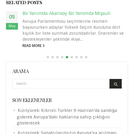
RELATED
POSTS
Bir Yanımda Akansoy, Bir Yanımda Mişauli
05
Avrupa Parlamentosu seçimlerine resmen
May
başvururken adaylar Yüksek Seçim Kuruluna dört
kişilik bir liste sunmak zorundadırlar. Önerenler ve
destekleyenler şeklinde ikiye...
READ MORE
ARAMA
SON EKLENENLER
Kızılyürek: Kıbrıslı Türkler 9 Haziran’da sandığa
giderek Avrupa’daki haklarına sahip çıktığını
gösterecek
Kızılyürek: Sanatçılarımızın Avrupa’ya açılması