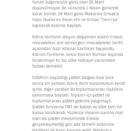
Yunan bağımsızlık günü olan 25 Mart
düşünülmüşse de, sonunda 1 Nisan gününde
karar kılındı. 29 Mart günü Makarios Grivas’a
hayır dualarını ihsan etti ve Grivas “Tanrı’ya”
sığınarak eyleme başladı.
Kıbrıs tarihinin akışını değiştiren silahlı Enosis
mücadelesi, ant-sömürgeci mücadeleler tarihi
açısından bazı istisnai özellikler taşıyordu.
Kıbrıslı Türklerle, solcu Kıbrıslı Rumlar dışarıda
bırakılmıştı ki, bu, ülke nüfusun yarısından
fazlası demekti.
EOKA’nın başlattığı şiddet dalgası kısa süre
sonra bir yandan Kıbrıs Rum toplumunun kendi
içine, diğer yandan da toplumlararası ilişkilere
yansımaya başladı. Toplum-içi şiddet ile
toplumlararası şiddet giderek yaygınlaştı.
Şiddet furyasına TMT de katıldı ve ülke tam bir
kaosa sürüklendi. Yüzlerce insanın canına mal
olan bu şiddet mevsiminde Enosis
gerçekleşmediği gibi ada temelli bölünme
tehlikesi ile karşı karşıya geldi. Nitekim o