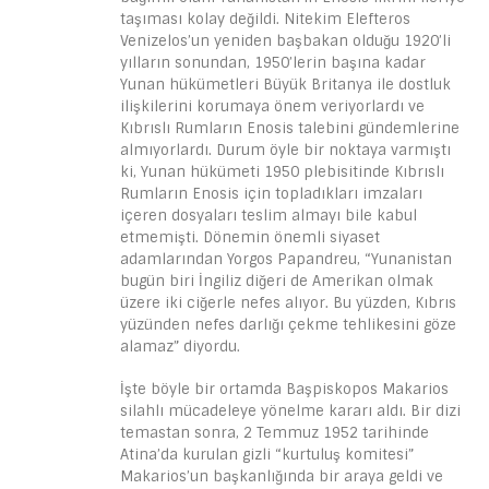
taşıması kolay değildi. Nitekim Elefteros
Venizelos’un yeniden başbakan olduğu 1920’li
yılların sonundan, 1950’lerin başına kadar
Yunan hükümetleri Büyük Britanya ile dostluk
ilişkilerini korumaya önem veriyorlardı ve
Kıbrıslı Rumların Enosis talebini gündemlerine
almıyorlardı. Durum öyle bir noktaya varmıştı
ki, Yunan hükümeti 1950 plebisitinde Kıbrıslı
Rumların Enosis için topladıkları imzaları
içeren dosyaları teslim almayı bile kabul
etmemişti. Dönemin önemli siyaset
adamlarından Yorgos Papandreu, “Yunanistan
bugün biri İngiliz diğeri de Amerikan olmak
üzere iki ciğerle nefes alıyor. Bu yüzden, Kıbrıs
yüzünden nefes darlığı çekme tehlikesini göze
alamaz” diyordu.
İşte böyle bir ortamda Başpiskopos Makarios
silahlı mücadeleye yönelme kararı aldı. Bir dizi
temastan sonra, 2 Temmuz 1952 tarihinde
Atina’da kurulan gizli “kurtuluş komitesi”
Makarios’un başkanlığında bir araya geldi ve