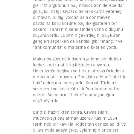
gizli “X” örgütünün başındaydı. Son derece dar
görüşlü, inatçı, siyasi olayları okuma yeteneği
olmayan, bildiği yoldan asla dönmeyen,
davasına körü körüne bağlılık gösteren bir
askerdi. Tanrı’nın kendisinden yana olduğunu
düşünüyordu. EOKA’nın çekirdeğini oluşturan
gençleri seçerken de kendisi gibi “inançlı” ve
“antikomünist” olmalarına dikkat ediyordu.
Makarios gücünü Kilisenin geleneksel iktidarı
kadar, karizmatik kişiliğinden alıyordu.
Helenizm’e bağlıydı ve Helen olmayı Ortodoks
olmakla bir tutuyordu. Enosisin adeta “ilahi bir
hak” olduğuna inanıyordu. Kıbrıslı Türkleri
sevmezdi ve solcu Kıbrıslı Rumlardan nefret
ederdi. Solcuların “Helen” olamayacağını
düşünüyordu.
Bir dizi hazırlıktan sonra, Grivas silahlı
mücadeleyi başlatmak üzere7 Kasım 1954
tarihinde bir kayıkla Rodos’tan denize açıldı ve
9 Kasım’da adaya çıktı. Eylem için önceleri