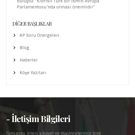
buluştu: “Kıbrıslı Türk bir ismin Avrupa
Parlamentosu’nda olması önemlidir”
DIĞER BAŞLIKLAR
AP Soru Önergeleri
Blog
Haberler
Köşe Yazıları
- İletişim Bilgileri
Tüm soru, öneri, şikayet ve düşüncelerinizi bize