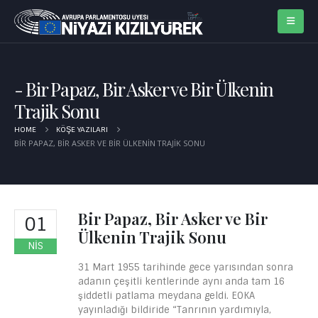
Bir Papaz, Bir Asker ve Bir Ülkenin
Trajik Sonu
HOME
KÖŞE YAZILARI
BIR PAPAZ, BIR ASKER VE BIR ÜLKENIN TRAJIK SONU
Bir Papaz, Bir Asker ve Bir
01
Ülkenin Trajik Sonu
NIS
31 Mart 1955 tarihinde gece yarısından sonra
adanın çeşitli kentlerinde aynı anda tam 16
şiddetli patlama meydana geldi. EOKA
yayınladığı bildiride “Tanrının yardımıyla,