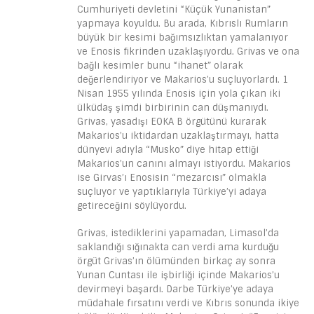
Cumhuriyeti devletini “Küçük Yunanistan”
yapmaya koyuldu. Bu arada, Kıbrıslı Rumların
büyük bir kesimi bağımsızlıktan yamalanıyor
ve Enosis fikrinden uzaklaşıyordu. Grivas ve ona
bağlı kesimler bunu “ihanet” olarak
değerlendiriyor ve Makarios’u suçluyorlardı. 1
Nisan 1955 yılında Enosis için yola çıkan iki
ülküdaş şimdi birbirinin can düşmanıydı.
Grivas, yasadışı EOKA B örgütünü kurarak
Makarios’u iktidardan uzaklaştırmayı, hatta
dünyevi adıyla “Musko” diye hitap ettiği
Makarios’un canını almayı istiyordu. Makarios
ise Girvas’ı Enosisin “mezarcısı” olmakla
suçluyor ve yaptıklarıyla Türkiye’yi adaya
getireceğini söylüyordu.
Grivas, istediklerini yapamadan, Limasol’da
saklandığı sığınakta can verdi ama kurduğu
örgüt Grivas’ın ölümünden birkaç ay sonra
Yunan Cuntası ile işbirliği içinde Makarios’u
devirmeyi başardı. Darbe Türkiye’ye adaya
müdahale fırsatını verdi ve Kıbrıs sonunda ikiye