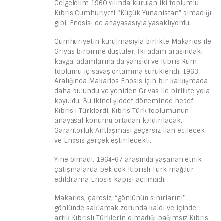
Gelgelelim 1960 yılında kurulan iki toplumlu
Kıbrıs Cumhuriyeti “Küçük Yunanistan” olmadığı
gibi, Enosisi de anayasasıyla yasaklıyordu.
Cumhuriyetin kurulmasıyla birlikte Makarios ile
Grivas birbirine düştüler. İki adam arasındaki
kavga, adamlarına da yansıdı ve Kıbrıs Rum
toplumu iç savaş ortamına sürüklendi. 1963
Aralığında Makarios Enosis için bir kalkışmada
daha bulundu ve yeniden Grivas ile birlikte yola
koyuldu. Bu ikinci şiddet döneminde hedef
Kıbrıslı Türklerdi. Kıbrıs Türk toplumunun
anayasal konumu ortadan kaldırılacak,
Garantörlük Antlaşması geçersiz ilan edilecek
ve Enosis gerçekleştirilecekti.
Yine olmadı. 1964-67 arasında yaşanan etnik
çatışmalarda pek çok Kıbrıslı Türk mağdur
edildi ama Enosis kapısı açılmadı.
Makarios, çaresiz, “gönlünün sınırlarını”
gönlünde saklamak zorunda kaldı ve içinde
artık Kıbrıslı Türklerin olmadığı bağımsız Kıbrıs