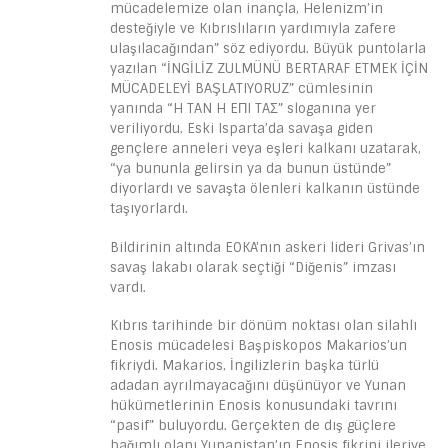
mücadelemize olan inançla, Helenizm’in
desteğiyle ve Kıbrıslıların yardımıyla zafere
ulaşılacağından” söz ediyordu. Büyük puntolarla
yazılan “İNGİLİZ ZULMÜNÜ BERTARAF ETMEK İÇİN
MÜCADELEYİ BAŞLATIYORUZ” cümlesinin
yanında “H TAN H EΠI TAΣ” sloganına yer
veriliyordu. Eski Isparta’da savaşa giden
gençlere anneleri veya eşleri kalkanı uzatarak,
“ya bununla gelirsin ya da bunun üstünde”
diyorlardı ve savaşta ölenleri kalkanın üstünde
taşıyorlardı.
Bildirinin altında EOKA’nın askeri lideri Grivas’ın
savaş lakabı olarak seçtiği “Diğenis” imzası
vardı.
Kıbrıs tarihinde bir dönüm noktası olan silahlı
Enosis mücadelesi Başpiskopos Makarios’un
fikriydi. Makarios, İngilizlerin başka türlü
adadan ayrılmayacağını düşünüyor ve Yunan
hükümetlerinin Enosis konusundaki tavrını
“pasif” buluyordu. Gerçekten de dış güçlere
bağımlı olanı Yunanistan’ın Enosis fikrini ileriye