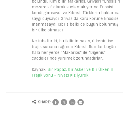
bölündü. Kim bilir, Makarios, Grivas’ı “Enosisin
mezarcısı” olarak suçlamak yerine Enosisi
kendi gömseydi ve Kıbrıslı Türklerin haklarına
saygı duysaydı, Grivas da körü körüne Enosise
inanmasaydı Kıbrıs belki de bugün bölünmüş
bir ülke olmazdı.
Ne tuhaftır ki, bu ikilinin hazin, ülkenin ise
trajik sonuna rağmen Kıbrıslı Rumlar bugün
hala her yerde “Makarios” ile “Diğenis”
caddelerinde yürümek zorundadırlar…
Kaynak:
Bir Papaz, Bir Asker ve Bir Ülkenin
Trajik Sonu – Niyazi Kızılyürek
SHARE: