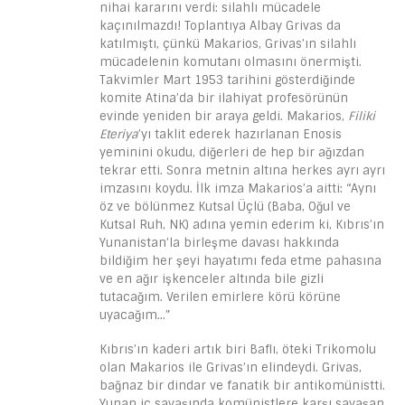
nihai kararını verdi: silahlı mücadele
kaçınılmazdı! Toplantıya Albay Grivas da
katılmıştı, çünkü Makarios, Grivas’ın silahlı
mücadelenin komutanı olmasını önermişti.
Takvimler Mart 1953 tarihini gösterdiğinde
komite Atina’da bir ilahiyat profesörünün
evinde yeniden bir araya geldi. Makarios,
Filiki
Eteriya
’yı taklit ederek hazırlanan Enosis
yeminini okudu, diğerleri de hep bir ağızdan
tekrar etti. Sonra metnin altına herkes ayrı ayrı
imzasını koydu. İlk imza Makarios’a aitti: “Aynı
öz ve bölünmez Kutsal Üçlü (Baba, Oğul ve
Kutsal Ruh, NK) adına yemin ederim ki, Kıbrıs’ın
Yunanistan’la birleşme davası hakkında
bildiğim her şeyi hayatımı feda etme pahasına
ve en ağır işkenceler altında bile gizli
tutacağım. Verilen emirlere körü körüne
uyacağım…”
Kıbrıs’ın kaderi artık biri Baflı, öteki Trikomolu
olan Makarios ile Grivas’ın elindeydi. Grivas,
bağnaz bir dindar ve fanatik bir antikomünistti.
Yunan iç savaşında komünistlere karşı savaşan