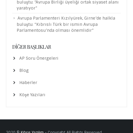
buluştu: “Avrupa Birliği üyeliği ortak siyaset alanı
yaratıyor”
Avrupa Parlamenteri Kızılyürek, Girne’de halkla
buluştu: “Kıbrıslı Türk bir ismin Avrupa
Parlamentosu’nda olması önemlidir”
DIĞER BAŞLIKLAR
AP Soru Önergeleri
Blog
Haberler
Köşe Yazıları
2020 ©
Kıbrıs Yazılım
- Copyright All Rights Reserved