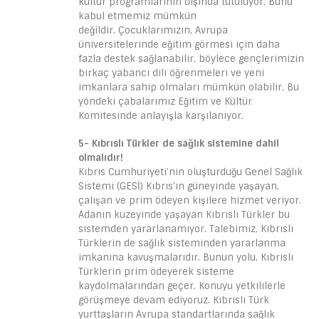
kültür programlarının dışında tutuluyor. Bunu
kabul etmemiz mümkün
değildir. Çocuklarımızın, Avrupa
üniversitelerinde eğitim görmesi için daha
fazla destek sağlanabilir, böylece gençlerimizin
birkaç yabancı dili öğrenmeleri ve yeni
imkanlara sahip olmaları mümkün olabilir. Bu
yöndeki çabalarımız Eğitim ve Kültür
Komitesinde anlayışla karşılanıyor.
5- Kıbrıslı Türkler de sağlık sistemine dahil
olmalıdır!
Kıbrıs Cumhuriyeti’nin oluşturduğu Genel Sağlık
Sistemi (GESİ) Kıbrıs’ın güneyinde yaşayan,
çalışan ve prim ödeyen kişilere hizmet veriyor.
Adanın kuzeyinde yaşayan Kıbrıslı Türkler bu
sistemden yararlanamıyor. Talebimiz, Kıbrıslı
Türklerin de sağlık sisteminden yararlanma
imkanına kavuşmalarıdır. Bunun yolu, Kıbrıslı
Türklerin prim ödeyerek sisteme
kaydolmalarından geçer. Konuyu yetkililerle
görüşmeye devam ediyoruz. Kıbrıslı Türk
yurttaşların Avrupa standartlarında sağlık