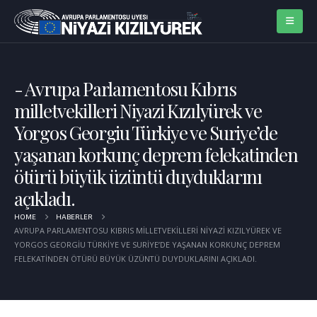
Avrupa Parlamentosu Kıbrıs
milletvekilleri Niyazi Kızılyürek ve
Yorgos Georgiu Türkiye ve Suriye’de
yaşanan korkunç deprem felekatinden
ötürü büyük üzüntü duyduklarını
açıkladı.
HOME
HABERLER
AVRUPA PARLAMENTOSU KIBRIS MILLETVEKILLERI NIYAZI KIZILYÜREK VE
YORGOS GEORGIU TÜRKIYE VE SURIYE’DE YAŞANAN KORKUNÇ DEPREM
FELEKATINDEN ÖTÜRÜ BÜYÜK ÜZÜNTÜ DUYDUKLARINI AÇIKLADI.