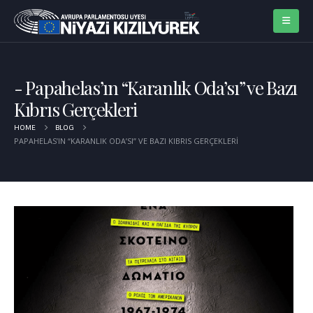
Papahelas’ın “Karanlık Oda’sı” ve Bazı
Kıbrıs Gerçekleri
HOME
BLOG
PAPAHELAS’IN “KARANLIK ODA’SI” VE BAZI KIBRIS GERÇEKLERI