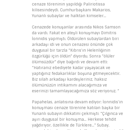
cenaze töreninin yapıldığı Paliriotissa
kilisesindeydi. Cumhurbaşkanı Makarios,
Yunanlı subaylar ve halktan kimseler…
Cenazede konuşanlar arasında Nikos Samson
da vardı. Fakat en ateşli konuşmayı Dimitris
İonnidis yapmıştı. Öldürülen subaylardan biri
arkadaşı idi ve onun cenazesi önünde çok
duygusal bir tarzla “Kıbrıs’ın Helenliğinin
özgürlüğü için öldün” diyordu. Sonra “ölüler
ölümsüzdür” diye bağırdı ve devam etti:
“Hatıranız ebediyete kadar yaşayacak ve
yaptığınız fedakarlıklar boşuna gitmeyecektir.
Biz silah arkadaşı kardeşleriniz, haksız
ölümünüzün intikamını alacağımıza ve
eserinizi tamamlayacağımıza söz veriyoruz. ”
Papahelas, anlatısına devam ediyor: İonnidis’in
konuşması cenaze törenine katılan başka bir
Yunanlı subayın dikkatini çekmişti: “Çılgınca ve
aşırı duygusal bir konuşma… Herkese tehdit
yağdırıyor, özellikle de Türklere…” Subay,