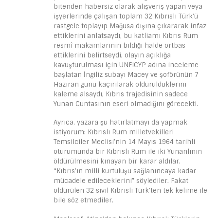
bitenden habersiz olarak alışveriş yapan veya
işyerlerinde çalışan toplam 32 Kıbrıslı Türk’ü
rastgele toplayıp Mağusa dışına çıkararak infaz
ettiklerini anlatsaydı, bu katliamı Kıbrıs Rum
resmî makamlarının bildiği halde örtbas
ettiklerini belirtseydi, olayın açıklığa
kavuşturulması için UNFICYP adına inceleme
başlatan İngiliz subayı Macey ve şoförünün 7
Haziran günü kaçırılarak öldürüldüklerini
kaleme alsaydı, Kıbrıs trajedisinin sadece
Yunan Cuntasının eseri olmadığını görecekti.
Ayrıca, yazara şu hatırlatmayı da yapmak
istiyorum: Kıbrıslı Rum milletvekilleri
Temsilciler Meclisi’nin 14 Mayıs 1964 tarihli
oturumunda bir Kıbrıslı Rum ile iki Yunanlının
öldürülmesini kınayan bir karar aldılar.
“Kıbrıs’ın milli kurtuluşu sağlanıncaya kadar
mücadele edileceklerini” söylediler. Fakat
öldürülen 32 sivil Kıbrıslı Türk’ten tek kelime ile
bile söz etmediler.