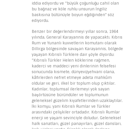
iddia ediyordu ve “büyük çoğunluğu cahil olan
bu bağnaz ve köle ruhlu unsurun İngiliz
baskısına bütünüyle boyun eğdiğinden” söz
ediyordu.
Benzer bir değerlendirmeyi yıllar sonra, 1964
yılında, General Karayannis de yapacaktı. Kıbrıs
Rum ve Yunanlı kuvvetlerin komutanı olarak
Dillirga bölgesinde savaşan Karayannis, bölgede
yaşayan Kıbrıslı Türklere dair şöyle diyordu:
“Kıbrıslı Türkler Helen köklerine rağmen,
kaderci ve maddeci yeni dinlerinin felsefesi
sonucunda kısmete, dünyevi/şehvani olana,
kâfirlerden nefret etmeye adeta mahkûm
oldular ve geri, ilkel bir toplum olup çıktılar.
Kadınlar, toplumsal ilerlemeyi yok sayan
başörtüsüne büründüler ve toplumunun
geleneksel güzelim kıyafetlerinden uzaklaştılar.
İki komşu, yani Kıbrıslı Rumlar ve Türkler
arasındaki çelişkiler ortadadır. Kıbrıslı Rumlar
enerji ve yaşam sevinciyle doludur. Geleneksel
halk sanatları, güzel panayırları, güzel dansları,