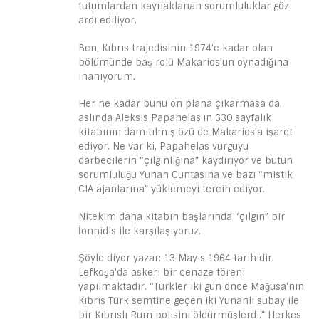
tutumlardan kaynaklanan sorumluluklar göz
ardı ediliyor.
Ben, Kıbrıs trajedisinin 1974’e kadar olan
bölümünde baş rolü Makarios’un oynadığına
inanıyorum.
Her ne kadar bunu ön plana çıkarmasa da,
aslında Aleksis Papahelas’ın 630 sayfalık
kitabının damıtılmış özü de Makarios’a işaret
ediyor. Ne var ki, Papahelas vurguyu
darbecilerin “çılgınlığına” kaydırıyor ve bütün
sorumluluğu Yunan Cuntasına ve bazı “mistik
CIA ajanlarına” yüklemeyi tercih ediyor.
Nitekim daha kitabın başlarında “çılgın” bir
İonnidis ile karşılaşıyoruz.
Şöyle diyor yazar: 13 Mayıs 1964 tarihidir.
Lefkoşa’da askeri bir cenaze töreni
yapılmaktadır. “Türkler iki gün önce Mağusa’nın
Kıbrıs Türk semtine geçen iki Yunanlı subay ile
bir Kıbrıslı Rum polisini öldürmüşlerdi.” Herkes