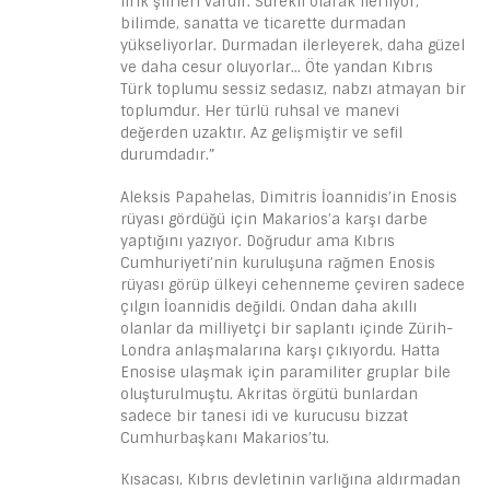
lirik şiirleri vardır. Sürekli olarak ilerliyor,
bilimde, sanatta ve ticarette durmadan
yükseliyorlar. Durmadan ilerleyerek, daha güzel
ve daha cesur oluyorlar… Öte yandan Kıbrıs
Türk toplumu sessiz sedasız, nabzı atmayan bir
toplumdur. Her türlü ruhsal ve manevi
değerden uzaktır. Az gelişmiştir ve sefil
durumdadır.”
Aleksis Papahelas, Dimitris İoannidis’in Enosis
rüyası gördüğü için Makarios’a karşı darbe
yaptığını yazıyor. Doğrudur ama Kıbrıs
Cumhuriyeti’nin kuruluşuna rağmen Enosis
rüyası görüp ülkeyi cehenneme çeviren sadece
çılgın İoannidis değildi. Ondan daha akıllı
olanlar da milliyetçi bir saplantı içinde Zürih-
Londra anlaşmalarına karşı çıkıyordu. Hatta
Enosise ulaşmak için paramiliter gruplar bile
oluşturulmuştu. Akritas örgütü bunlardan
sadece bir tanesi idi ve kurucusu bizzat
Cumhurbaşkanı Makarios’tu.
Kısacası, Kıbrıs devletinin varlığına aldırmadan