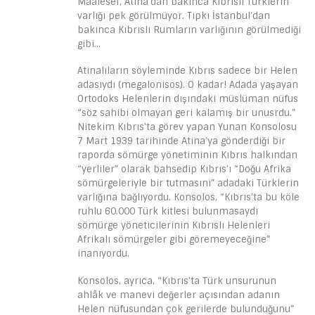
Maalesef, Atina’dan bakınca Kıbrıslı Türklerin
varlığı pek görülmüyor. Tıpkı İstanbul’dan
bakınca Kıbrıslı Rumların varlığının görülmediği
gibi…
Atinalıların söyleminde Kıbrıs sadece bir Helen
adasıydı (megalonisos). O kadar! Adada yaşayan
Ortodoks Helenlerin dışındaki müslüman nüfus
“söz sahibi olmayan geri kalamış bir unusrdu.”
Nitekim Kıbrıs’ta görev yapan Yunan Konsolosu
7 Mart 1939 tarihinde Atina’ya gönderdiği bir
raporda sömürge yönetiminin Kıbrıs halkından
“yerliler” olarak bahsedip Kıbrıs’ı “Doğu Afrika
sömürgeleriyle bir tutmasını” adadaki Türklerin
varlığına bağlıyordu. Konsolos, “Kıbrıs’ta bu köle
ruhlu 60.000 Türk kitlesi bulunmasaydı
sömürge yöneticilerinin Kıbrıslı Helenleri
Afrikalı sömürgeler gibi göremeyeceğine”
inanıyordu.
Konsolos, ayrıca, “Kıbrıs’ta Türk unsurunun
ahlâk ve manevi değerler açısından adanın
Helen nüfusundan çok gerilerde bulunduğunu”