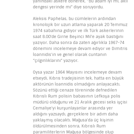
yanındaki askere dönerek, “bu adam iyi mi, akli
dengesi yerinde mi” diye soruyordu.
Aleksis Paphelas, bu cümlelerin ardından
kronolojik bir uzun atlama yaparak 20 Temmuz
1974 sabahına gidiyor ve ilk Türk askerlerinin
saat 8.00’de Girne Beşinci Mil’e ayak bastığını
yazıyor. Daha sonra da zaten ağırlıkla 1967-74
dönemini incelemeye devam ediyor ve Dimitris
İoannidis’in ve genel olarak cuntanın
“çılgınlıklarını” yazıyor.
Oysa yazar 1964 Mayısını incelemeye devam
etseydi, Kıbrıs tradejisinin tek, hatta en büyük
aktörünün İoannidis olmadığını anlayacaktı.
Sözünü ettiği cenaze töreninde defnedilen
Kıbrıslı Rum polisin babasının Lefkoşa polis
müdürü olduğunu ve 21 Aralık gecesi seks işçisi
Cemaliye’yi kurşunlayanlar arasında yer
aldığını yazsaydı, gerçeklere bir adım daha
yaklaşmış olacaktı. Mağusa’da üç kişinin
öldürülmesinden sonra, Kıbrıslı Rum
paramiliterlerin Mağusa bölgesinde olup