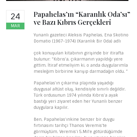
Papahelas’ın “Karanlık Oda’sı”
24
ve Bazı Kıbrıs Gerçekleri
MAR
Yunanlı gazeteci Aleksis Paphelas, Ena Skotino
Domatio (1967-1974) (Karanlık Bir Oda) adlı
çok konuşulan kitabının girişinde bir itirafta
bulunur: “Kıbrıs’a, çıkarmanın yapıldığı yere
gittim. İtiraf etmeliyim ki, o anda duygularımla
mesleğim birbirine karışıp darmadağın oldu. ”
Papahelas’ın çıkarma plajında yaşadığı
duygusal altüst oluş, kendisiyle sınırlı değildir.
Türk ordusunun 1974 yılında Kıbrıs’a ayak
bastığı yeri ziyaret eden her Yunanlı benzer
duygulara kapılır.
Ben, Papahelas’ınkine benzer bir duygu
fırtınasını tarihçi Thanos Veremis’te
görmüştüm. Veremis’i 5.Mil’e götürdüğümde