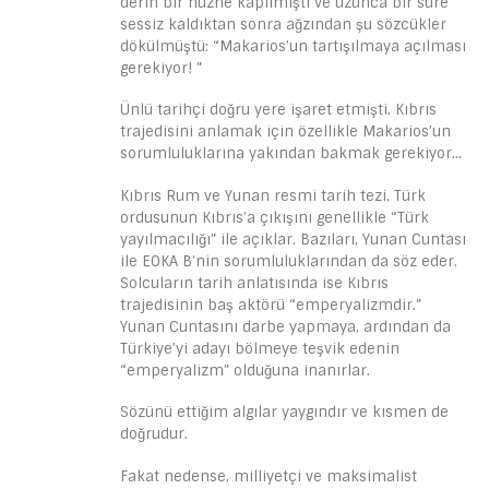
derin bir hüzne kapılmıştı ve uzunca bir süre
sessiz kaldıktan sonra ağzından şu sözcükler
dökülmüştü: “Makarios’un tartışılmaya açılması
gerekiyor! ”
Ünlü tarihçi doğru yere işaret etmişti. Kıbrıs
trajedisini anlamak için özellikle Makarios’un
sorumluluklarına yakından bakmak gerekiyor…
Kıbrıs Rum ve Yunan resmi tarih tezi, Türk
ordusunun Kıbrıs’a çıkışını genellikle “Türk
yayılmacılığı” ile açıklar. Bazıları, Yunan Cuntası
ile EOKA B’nin sorumluluklarından da söz eder.
Solcuların tarih anlatısında ise Kıbrıs
trajedisinin baş aktörü “emperyalizmdir.”
Yunan Cuntasını darbe yapmaya, ardından da
Türkiye’yi adayı bölmeye teşvik edenin
“emperyalizm” olduğuna inanırlar.
Sözünü ettiğim algılar yaygındır ve kısmen de
doğrudur.
Fakat nedense, milliyetçi ve maksimalist