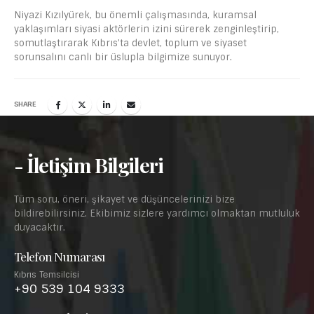
Niyazi Kızılyürek, bu önemli çalışmasında, kuramsal
yaklaşımları siyasi aktörlerin izini sürerek zenginleştirip,
somutlaştırarak Kıbrıs’ta devlet, toplum ve siyaset
sorunsalını canlı bir üslupla bilgimize sunuyor.
SHARE
- İletişim Bilgileri
Tüm soru, öneri, şikayet ve düşüncelerinizi bize
bildirebilirsiniz. Ekibimiz sizlere yardımcı olmaktan mutluluk
duyacaktır.
Telefon Numarası
Kıbrıs Temsilcisi
+90 539 104 9333